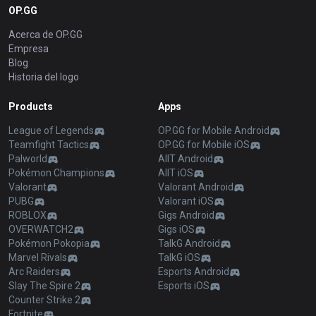
OP.GG
Acerca de OP.GG
Empresa
Blog
Historia del logo
Products
Apps
League of Legends
OP.GG for Mobile Android
Teamfight Tactics
OP.GG for Mobile iOS
Palworld
AllT Android
Pokémon Champions
AllT iOS
Valorant
Valorant Android
PUBG
Valorant iOS
ROBLOX
Gigs Android
OVERWATCH2
Gigs iOS
Pokémon Pokopia
TalkG Android
Marvel Rivals
TalkG iOS
Arc Raiders
Esports Android
Slay The Spire 2
Esports iOS
Counter Strike 2
Fortnite