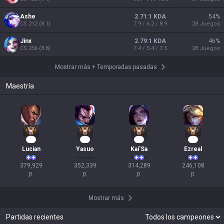
Ashe
2.71:1 KDA
54
%
CS
212
(
8.1
)
7.9 / 6.2 / 8.9
28
Juegos
Jinx
2.79:1 KDA
46
%
CS
256
(
8.8
)
7.4 / 5.4 / 7.5
28
Juegos
Mostrar más
+
Temporadas pasadas
Maestría
37
31
31
25
Lucian
Yasuo
Kai'Sa
Ezreal
379,929

352,339

314,289

246,108

p.
p.
p.
p.
Mostrar más
Partidas recientes