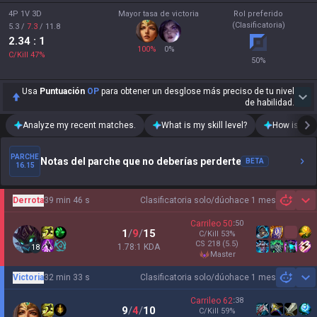
4P 1V 3D
Mayor tasa de victoria
Rol preferido
(Clasificatoria)
5.3
/
7.3
/
11.8
2.34
: 1
100
%
0
%
C/Kill
47
%
50
%
Usa
Puntuación
OP
para obtener un desglose más preciso de tu nivel
de habilidad.
Analyze my recent matches.
What is my skill level?
How is my t
PARCHE
Notas del parche que no deberías perderte
BETA
16.15
Derrota
39 min 46 s
Clasificatoria solo/dúo
hace 1 mes
Sh
Carrileo
50
:
50
1
/
9
/
15
C/Kill
53
%
CS
218
(5.5)
1.78:1 KDA
18
master
Victoria
32 min 33 s
Clasificatoria solo/dúo
hace 1 mes
Sh
Carrileo
62
:
38
9
/
4
/
10
C/Kill
59
%