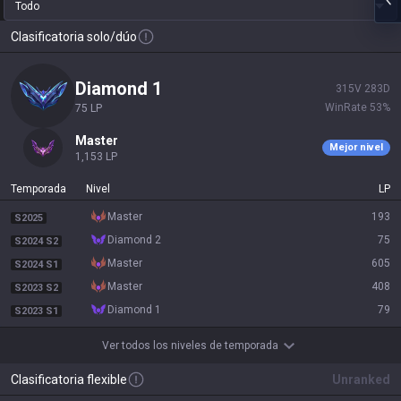
Todo
Clasificatoria solo/dúo
diamond 1
315
V
283
D
WinRate
53
%
75
LP
master
Mejor nivel
1,153
LP
Temporada
Nivel
LP
master
193
S2025
diamond 2
75
S2024 S2
master
605
S2024 S1
master
408
S2023 S2
diamond 1
79
S2023 S1
Ver todos los niveles de temporada
Clasificatoria flexible
Unranked