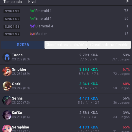
Temporada
Nivel
LP
emerald 1
75
S2024 S3
emerald 1
50
S2024 S2
diamond 4
1
S2024 S1
master
18
S2023 S2
S2026
Clasificatoria solo/dúo
Clasificatoria flexible
Todos
2.79:1 KDA
53
%
CS
232
(
8.3
)
7 / 5.3 / 7.8
597
Juegos
Smolder
3.19:1 KDA
67
%
CS
252
(
8.9
)
8.7 / 5.1 / 7.6
72
Juegos
Corki
3.34:1 KDA
60
%
CS
242
(
8.9
)
8 / 4.6 / 7.2
50
Juegos
Senna
4.47:1 KDA
56
%
CS
200
(
7.3
)
5.6 / 4.1 / 12.7
36
Juegos
Kai'Sa
2.58:1 KDA
39
%
CS
251
(
8.4
)
8 / 6 / 7.4
33
Juegos
Seraphine
4.13:1 KDA
65
%
CS
185
(
7.1
)
4.6 / 4.1 / 12.3
31
Juegos