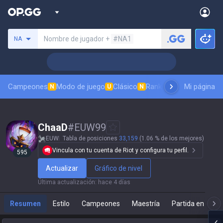
Busca un invocador
Nombre de jugador +
#NA1
NA
Campeones
Modo de juego
Clásico
Ranking de aspectos
Mi página
Rá
N
U
N
ChaaD
#
EUW99
EUW
Tabla de posiciones
33,159
(1.06 % de los mejores)
Vincula con tu cuenta de Riot y configura tu perfil.
595
Actualizar
Gráfico de nivel
Última actualización
:
hace 4 días
Resumen
Estilo
Campeones
Maestría
Partida en direc