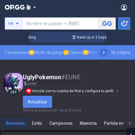
Busca un invocador
Nombre de jugador +
#NA1
NA
 Challenger Coaching
🏆 Rank Up in 3 Days! Challenger Coac
Campeones
Modo de juego
Clásico
Ranking de aspectos
Mi página
Rá
N
U
N
UglyPokemon
#
EUNE
EUNE
Vincula con tu cuenta de Riot y configura tu perfil.
283
Actualizar
Última actualización
:
hace 8 horas
Resumen
Estilo
Campeones
Maestría
Partida en direc