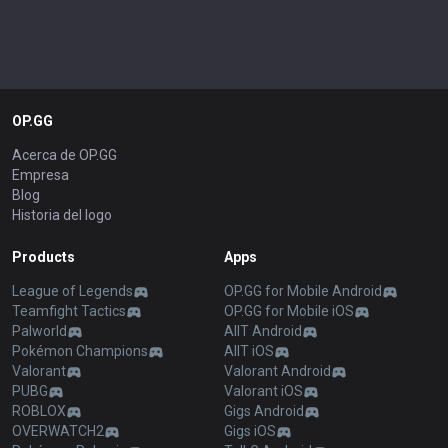
OP.GG
Acerca de OP.GG
Empresa
Blog
Historia del logo
Products
Apps
League of Legends
OP.GG for Mobile Android
Teamfight Tactics
OP.GG for Mobile iOS
Palworld
AllT Android
Pokémon Champions
AllT iOS
Valorant
Valorant Android
PUBG
Valorant iOS
ROBLOX
Gigs Android
OVERWATCH2
Gigs iOS