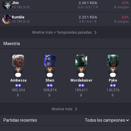
Jhin
2.24:1 KDA
63
%
CS
182
(
6.9
)
6.6 / 6.3 / 7.4
8
Juegos
Rumble
2.23:1 KDA
63
%
CS
184
(
6.2
)
6.8 / 6.6 / 8
8
Juegos
Mostrar más
+
Temporadas pasadas
Maestría
37
31
20
16
Ambessa
Shen
Mordekaiser
Pyke
383,334

308,874

189,611

142,976

p.
p.
p.
p.
Mostrar más
Partidas recientes