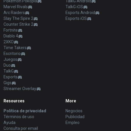
Pokémon Pokopia
TalkG Android
Marvel Rivals
TalkG iOS
Arc Raiders
Esports Android
Slay The Spire 2
Esports iOS
Counter Strike 2
Fortnite
Diablo 4
2XKO
Time Takers
Escritorio
Juegos
Duo
TalkG
Esports
Gigs
Streamer Overlay
Resources
More
Política de privacidad
Negocios
Términos de uso
Publicidad
Ayuda
Empleo
Consulta por email