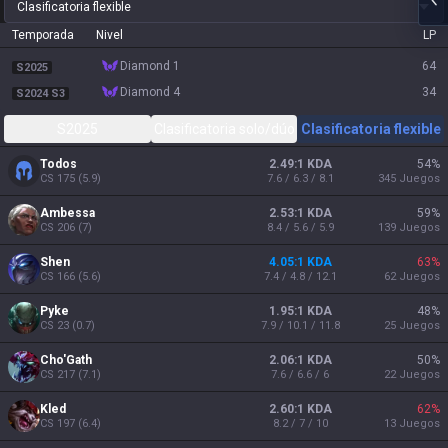
Clasificatoria flexible
Temporada
Nivel
LP
diamond 1
64
S2025
diamond 4
34
S2024 S3
S2025
Clasificatoria solo/dúo
Clasificatoria flexible
Todos
2.49:1 KDA
54
%
CS
175
(
5.9
)
7.6 / 6.3 / 8.1
345
Juegos
Ambessa
2.53:1 KDA
59
%
CS
206
(
7
)
8.4 / 5.6 / 5.9
139
Juegos
Shen
4.05:1 KDA
63
%
CS
166
(
5.6
)
7.4 / 4.8 / 12.1
62
Juegos
Pyke
1.95:1 KDA
48
%
CS
23
(
0.7
)
7.9 / 10.1 / 11.8
25
Juegos
Cho'Gath
2.06:1 KDA
50
%
CS
217
(
7.1
)
7.6 / 6.6 / 6
22
Juegos
Kled
2.60:1 KDA
62
%
CS
197
(
6.4
)
8.2 / 7 / 10
13
Juegos