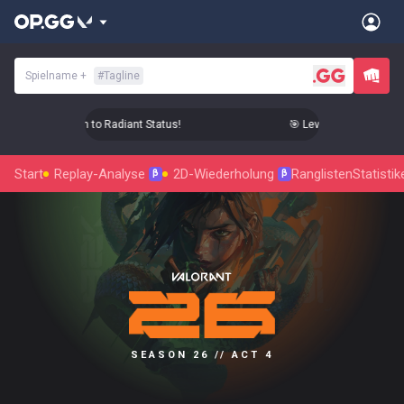
Spielname
+
#
Tagline
evel Up Your Aim to Radiant Status!
🎯 Level Up Your Aim to 
Start
Replay-Analyse
2D-Wiederholung
Ranglisten
Statistik
β
β
SEASON 26 // ACT 4