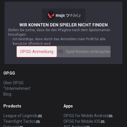
mujs ツ
#
deLy
WIR KONNTEN DEN SPIELER NICHT FINDEN
Stellen Sie sicher, dass Sie den #Tagline nach dem Spielernamen
hinzufügen.
Ich bestätige, dass durch das Anmelden mein Profil für alle
Benutzer öffentlich wird
OP.GG-Anmeldung
Spiel-Konten verknüpfen
OP.GG
Über OP.GG
"Unternehmen"
Blog
Products
Apps
League of Legends
OP.GG for Mobile Android
Teamfight Tactics
OP.GG for Mobile iOS