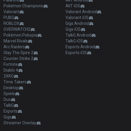
Palworld
AllT Android
Pokémon Champions
AllT iOS
Valorant
Valorant Android
PUBG
Valorant iOS
ROBLOX
Gigs Android
OVERWATCH2
Gigs iOS
Pokémon Pokopia
TalkG Android
Marvel Rivals
TalkG iOS
Arc Raiders
Esports Android
Slay The Spire 2
Esports iOS
Counter Strike 2
Fortnite
Diablo 4
2XKO
Time Takers
Desktop
Spiele
Duo
TalkG
Esports
Gigs
Streamer Overlay