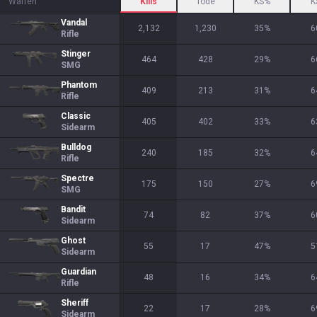
Waffen
Kills
Tode
KS%
K
Vandal
2,132
1,230
35
%
6
Rifle
Stinger
464
428
29
%
6
SMG
Phantom
409
213
31
%
6
Rifle
Classic
405
402
33
%
6
Sidearm
Bulldog
240
185
32
%
6
Rifle
Spectre
175
150
27
%
6
SMG
Bandit
74
82
37
%
6
Sidearm
Ghost
55
17
47
%
5
Sidearm
Guardian
48
16
34
%
6
Rifle
Sheriff
22
17
28
%
6
Sidearm