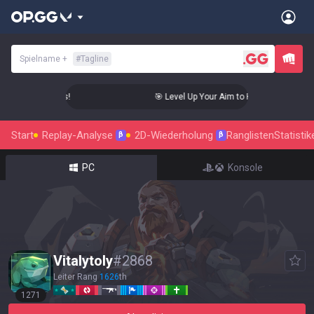
Spielname
+
#
Tagline
o Radiant Status!
🎯 Level Up Your Aim to Radiant Status!
Start
Replay-Analyse
2D-Wiederholung
Ranglisten
Statistik
β
β
PC
Konsole
Vitalytoly
#
2868
Leiter Rang
1626
th
1271