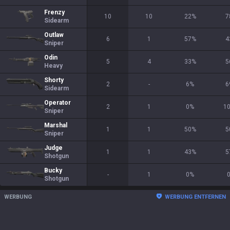
Frenzy
10
10
22
%
7
Sidearm
Outlaw
6
1
57
%
4
Sniper
Odin
5
4
33
%
5
Heavy
Shorty
2
-
6
%
6
Sidearm
Operator
2
1
0
%
1
Sniper
Marshal
1
1
50
%
5
Sniper
Judge
1
1
43
%
5
Shotgun
Bucky
-
1
0
%
Shotgun
WERBUNG
WERBUNG ENTFERNEN