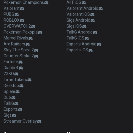
Pokémon Champions
AllT iOS
Valorant
Valorant Android
PUBG
Valorant iOS
ROBLOX
Gigs Android
OVERWATCH2
Gigs iOS
Pokémon Pokopia
TalkG Android
Marvel Rivals
TalkG iOS
Arc Raiders
Esports Android
Slay The Spire 2
Esports iOS
Counter Strike 2
Fortnite
Diablo 4
2XKO
Time Takers
Desktop
Spiele
Duo
TalkG
Esports
Gigs
Streamer Overlay