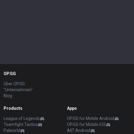
OP.GG
Über OP.GG
"Unternehmen"
Blog
Products
Apps
League of Legends
OP.GG for Mobile Android
Teamfight Tactics
OP.GG for Mobile iOS
Palworld
AllT Android