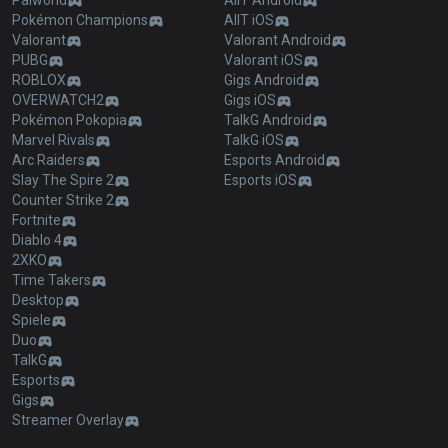
Palworld
AllT Android
Pokémon Champions
AllT iOS
Valorant
Valorant Android
PUBG
Valorant iOS
ROBLOX
Gigs Android
OVERWATCH2
Gigs iOS
Pokémon Pokopia
TalkG Android
Marvel Rivals
TalkG iOS
Arc Raiders
Esports Android
Slay The Spire 2
Esports iOS
Counter Strike 2
Fortnite
Diablo 4
2XKO
Time Takers
Desktop
Spiele
Duo
TalkG
Esports
Gigs
Streamer Overlay