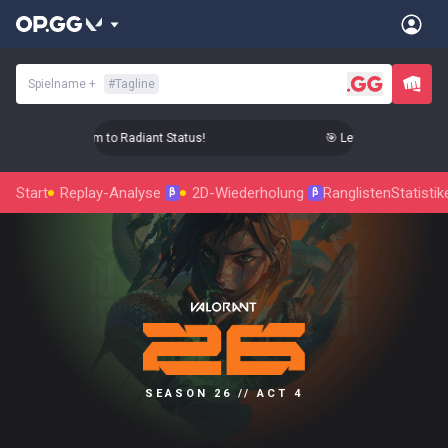
Spielname
+
#
Tagline
 Level Up Your Aim to Radiant Status!
🎯 Level Up Your Aim to
Start
Replay-Analyse
2D-Wiederholung
Ranglisten
Statistik
β
β
SEASON 26 // ACT 4