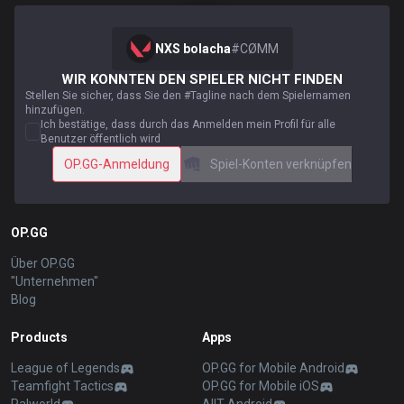
NXS bolacha
#
CØMM
WIR KONNTEN DEN SPIELER NICHT FINDEN
Stellen Sie sicher, dass Sie den #Tagline nach dem Spielernamen
hinzufügen.
Ich bestätige, dass durch das Anmelden mein Profil für alle
Benutzer öffentlich wird
OP.GG-Anmeldung
Spiel-Konten verknüpfen
OP.GG
Über OP.GG
"Unternehmen"
Blog
Products
Apps
League of Legends
OP.GG for Mobile Android
Teamfight Tactics
OP.GG for Mobile iOS