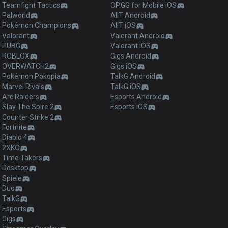
Teamfight Tactics
OP.GG for Mobile iOS
Palworld
AllT Android
Pokémon Champions
AllT iOS
Valorant
Valorant Android
PUBG
Valorant iOS
ROBLOX
Gigs Android
OVERWATCH2
Gigs iOS
Pokémon Pokopia
TalkG Android
Marvel Rivals
TalkG iOS
Arc Raiders
Esports Android
Slay The Spire 2
Esports iOS
Counter Strike 2
Fortnite
Diablo 4
2XKO
Time Takers
Desktop
Spiele
Duo
TalkG
Esports
Gigs