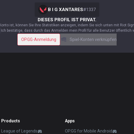
B I G XANTARES
#
1337
DIESES PROFIL IST PRIVAT.
Konto ist, können Sie Ihre Statistiken anzeigen, indem Sie sich unten mit Riot Si
Ich bestätige, dass durch das Anmelden mein Profil für alle Benutzer öffentlich 
OP.GG-Anmeldung
Spiel-Konten verknüpfen
Products
Apps
League of Legends
OP.GG for Mobile Android