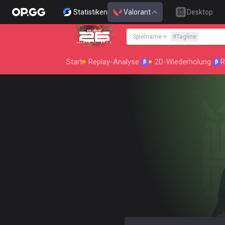
Statistiken
Valorant
Desktop
Spielname
+
#
Tagline
SEASON 26 : ACT 4
Start
Replay-Analyse
2D-Wiederholung
R
β
β