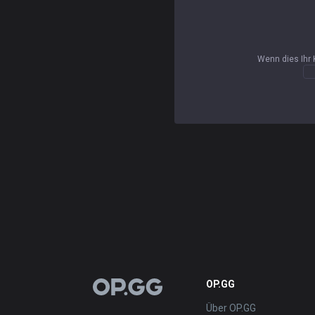
Wenn dies Ihr 
OP.GG
OP.GG
Über OP.GG