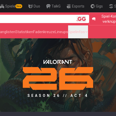
Spiele
Duo
TalkG
Esports
Gigs
S
New
Spiel-Ko
🎯 Level Up 
verknüp
anglisten
Statistiken
Fadenkreuze
Lineups
Spielinfos
SEASON 26 // ACT 4