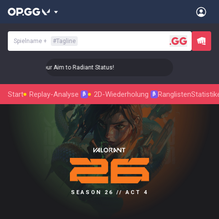
Spielname
+
#
Tagline
🎯 Level Up Your Aim to Radiant Status!
🎯 Level Up Your A
Start
Replay-Analyse
2D-Wiederholung
Ranglisten
Statistik
β
β
SEASON 26 // ACT 4