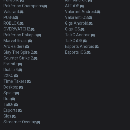
Palworld
AllT Android
Pokémon Champions
AllT iOS
Valorant
Valorant Android
PUBG
Valorant iOS
ROBLOX
Gigs Android
OVERWATCH2
Gigs iOS
Pokémon Pokopia
TalkG Android
Marvel Rivals
TalkG iOS
Arc Raiders
Esports Android
Slay The Spire 2
Esports iOS
Counter Strike 2
Fortnite
Diablo 4
2XKO
Time Takers
Desktop
Spiele
Duo
TalkG
Esports
Gigs
Streamer Overlay