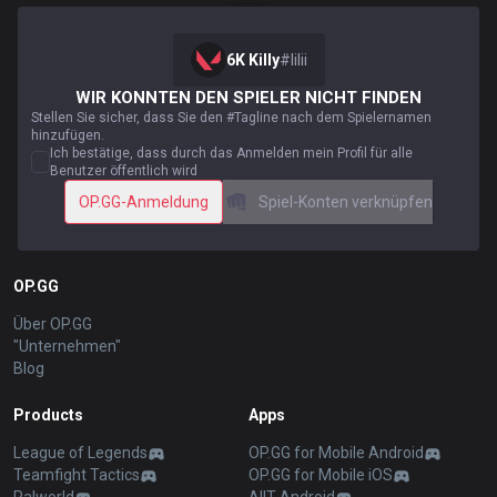
6K Killy
#
lilii
WIR KONNTEN DEN SPIELER NICHT FINDEN
Stellen Sie sicher, dass Sie den #Tagline nach dem Spielernamen
hinzufügen.
Ich bestätige, dass durch das Anmelden mein Profil für alle
Benutzer öffentlich wird
OP.GG-Anmeldung
Spiel-Konten verknüpfen
OP.GG
Über OP.GG
"Unternehmen"
Blog
Products
Apps
League of Legends
OP.GG for Mobile Android
Teamfight Tactics
OP.GG for Mobile iOS