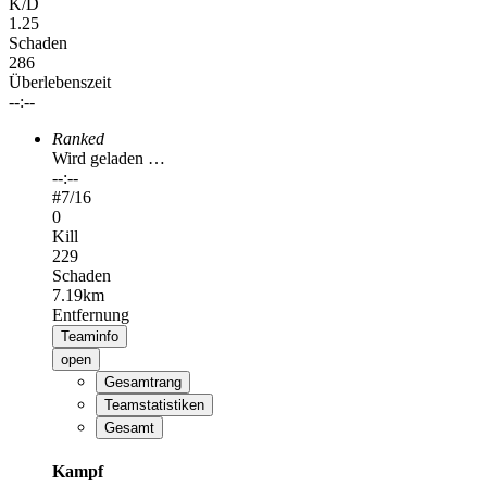
K/D
1.25
Schaden
286
Überlebenszeit
--:--
Ranked
Wird geladen …
--:--
#
7
/16
0
Kill
229
Schaden
7.19km
Entfernung
Teaminfo
open
Gesamtrang
Teamstatistiken
Gesamt
Kampf