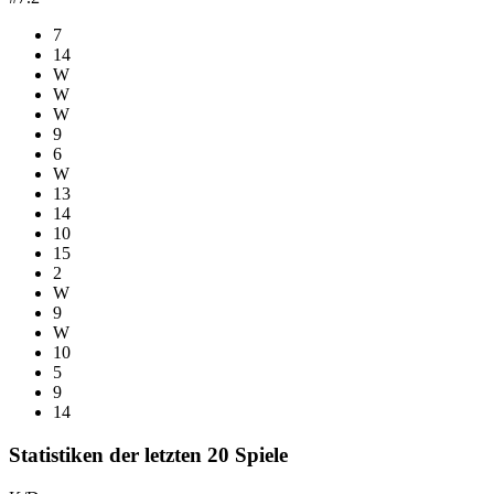
7
14
W
W
W
9
6
W
13
14
10
15
2
W
9
W
10
5
9
14
Statistiken der letzten 20 Spiele