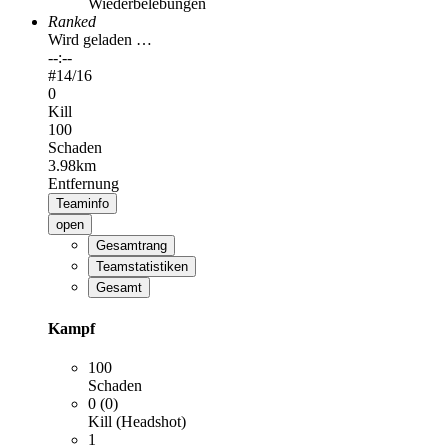
Wiederbelebungen
Ranked
Wird geladen …
--:--
#
14
/16
0
Kill
100
Schaden
3.98km
Entfernung
Teaminfo
open
Gesamtrang
Teamstatistiken
Gesamt
Kampf
100
Schaden
0 (0)
Kill (Headshot)
1