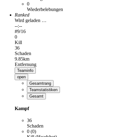
0
Wiederbelebungen
Ranked
Wird geladen …
--:--
#
9
/16
0
Kill
36
Schaden
9.85km
Entfernung
Teaminfo
open
Gesamtrang
Teamstatistiken
Gesamt
Kampf
36
Schaden
0 (0)
Kill (Headshot)