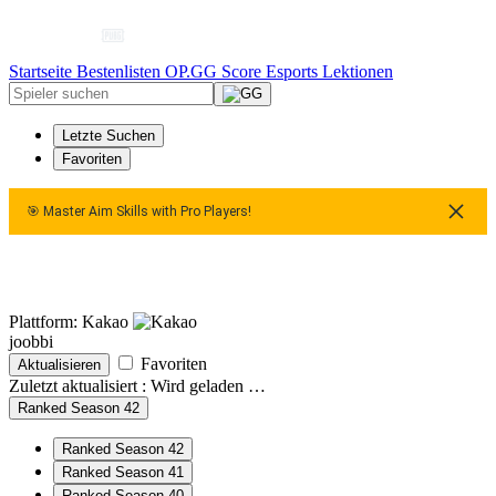
Startseite
Bestenlisten
OP.GG Score
Esports
Lektionen
Letzte Suchen
Favoriten
🎯 Master Aim Skills with Pro Players!
aster Aim Skills with Pro Players!
🎯 Master Aim Skills with Pr
Plattform: Kakao
joobbi
Favoriten
Aktualisieren
Zuletzt aktualisiert :
Wird geladen …
Ranked Season 42
Ranked Season 42
Ranked Season 41
Ranked Season 40