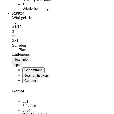
1
Wiederbelebungen
Ranked
Wird geladen …
--:--
#
1
/17
3
Kill
531
Schaden
11.17km
Entfernung
Teaminfo
open
Gesamtrang
Teamstatistiken
Gesamt
Kampf
531
Schaden
3 (0)