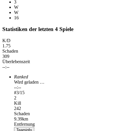
3
W
W
16
Statistiken der letzten 4 Spiele
K/D
1.75
Schaden
309
Überlebenszeit
--:--
Ranked
Wird geladen …
--:--
#
3
/15
2
Kill
242
Schaden
9.39km
Entfernung
Teaminfo