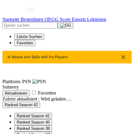
Startseite
Bestenlisten
OP.GG Score
Esports
Lektionen
Letzte Suchen
Favoriten
🎯 Master Aim Skills with Pro Players!
🎯 Master Aim Skills with Pro Players!
🎯 Master Aim Ski
Plattform: PSN
Suhneey
Favoriten
Aktualisieren
Zuletzt aktualisiert :
Wird geladen …
Ranked Season 42
Ranked Season 42
Ranked Season 40
Ranked Season 38