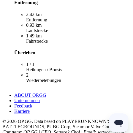
Entfernung
2.42 km
Entfernung
0.93 km
Laufstrecke
1.49 km
Fahrstrecke
Überleben
1 / 1
Heilungen / Boosts
2
Wiederbelebungen
ABOUT OP.GG
Unternehmen
Feedback
Karriere
© 2026 OP.GG. Data based on PLAYERUNKNOWN’S
BATTLEGROUNDS, PUBG Corp, Steam or Valve Corp.
Company: OP.GG | CEO: Sangrak Choi | Email: service@op.gg