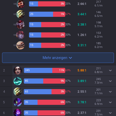
217
vs
1
S
3
N
25%
2.66:1
6.1/m
146
vs
2
S
1
N
67%
3.44:1
6.5/m
198
vs
1
S
2
N
33%
3.38:1
5.7/m
153
vs
1
S
2
N
33%
1.26:1
6.2/m
185
vs
1
S
2
N
33%
3.31:1
6.2/m
Mehr anzeigen
211
2
24
S
11
N
69%
5.88:1
6.8/m
245
3
8
S
9
N
47%
3.89:1
7.3/m
201
4
6
S
3
N
67%
2.55:1
7.1/m
223
5
3
S
6
N
33%
3.78:1
6.9/m
231
6
3
S
6
N
33%
2.37:1
7.5/m