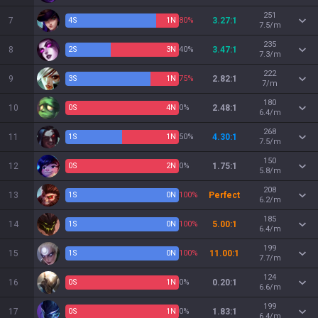
251
7
4
S
1
N
80%
3.27:1
7.5/m
235
8
2
S
3
N
40%
3.47:1
7.3/m
222
9
3
S
1
N
75%
2.82:1
7/m
180
10
0
S
4
N
0%
2.48:1
6.4/m
268
11
1
S
1
N
50%
4.30:1
7.5/m
150
12
0
S
2
N
0%
1.75:1
5.8/m
208
13
1
S
0
N
100%
Perfect
6.2/m
185
14
1
S
0
N
100%
5.00:1
6.4/m
199
15
1
S
0
N
100%
11.00:1
7.7/m
124
16
0
S
1
N
0%
0.20:1
6.6/m
199
17
0
S
1
N
0%
1.83:1
6.4/m