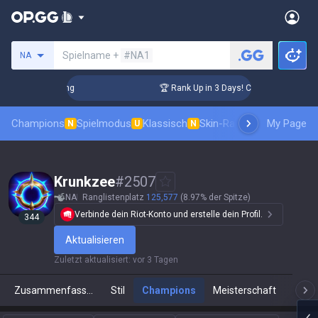
Beschwörer suchen
Spielname +
#NA1
NA
allenger Coaching
🏆 Rank Up in 3 Days! Challenger Coachin
Champions
Spielmodus
Klassisch
Skin-Rangliste
Ranglisten
My Page
N
U
N
Krunkzee
#
2507
NA
Ranglistenplatz
125,577
(8.97% der Spitze)
Verbinde dein Riot-Konto und erstelle dein Profil.
344
Aktualisieren
Zuletzt aktualisiert
:
vor 3 Tagen
Zusammenfassung
Stil
Champions
Meisterschaft
Live-