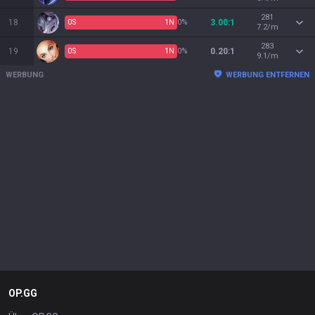
281
18
0
S
1
N
0%
3.00:1
7.2/m
283
19
0
S
1
N
0%
0.20:1
9.1/m
WERBUNG
WERBUNG ENTFERNEN
OP.GG