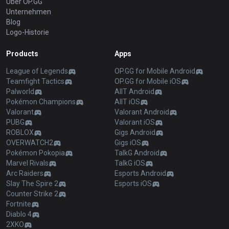
Über OP.GG
Unternehmen
Blog
Logo-Historie
Products
Apps
League of Legends
OP.GG for Mobile Android
Teamfight Tactics
OP.GG for Mobile iOS
Palworld
AllT Android
Pokémon Champions
AllT iOS
Valorant
Valorant Android
PUBG
Valorant iOS
ROBLOX
Gigs Android
OVERWATCH2
Gigs iOS
Pokémon Pokopia
TalkG Android
Marvel Rivals
TalkG iOS
Arc Raiders
Esports Android
Slay The Spire 2
Esports iOS
Counter Strike 2
Fortnite
Diablo 4
2XKO