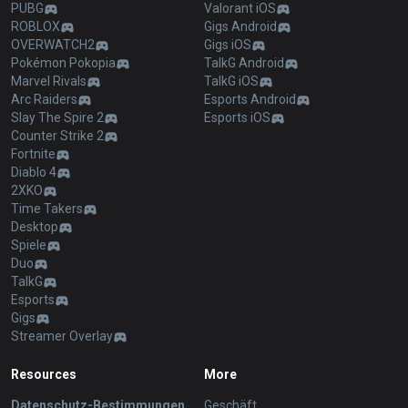
PUBG
Valorant iOS
ROBLOX
Gigs Android
OVERWATCH2
Gigs iOS
Pokémon Pokopia
TalkG Android
Marvel Rivals
TalkG iOS
Arc Raiders
Esports Android
Slay The Spire 2
Esports iOS
Counter Strike 2
Fortnite
Diablo 4
2XKO
Time Takers
Desktop
Spiele
Duo
TalkG
Esports
Gigs
Streamer Overlay
Resources
More
Datenschutz-Bestimmungen
Geschäft