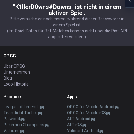
"K1llerD0wns#Downs" ist nicht in einem
aktiven Spiel.
Bitte versuche es noch einmal während dieser Beschwörer in
einem Spiel ist.
(Im-Spiel-Daten für Bot-Matches können nicht über die Riot-API
abgerufen werden.)
OP.GG
Über OP.GG
Unternehmen
Blog
Logo-Historie
Products
Apps
League of Legends
OP.GG for Mobile Android
Teamfight Tactics
OP.GG for Mobile iOS
Palworld
AllT Android
Pokémon Champions
AllT iOS
Valorant
Valorant Android