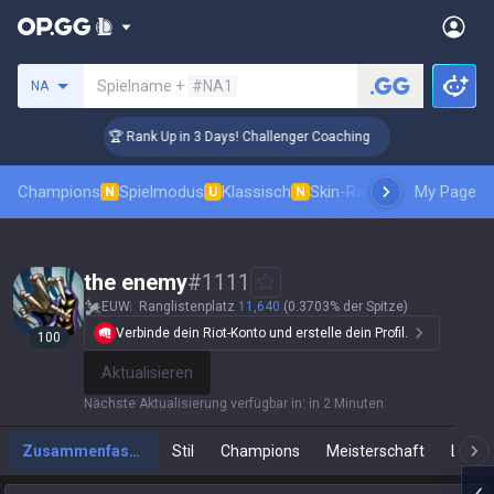
Beschwörer suchen
Spielname +
#NA1
NA
🏆 Rank Up in 3 Days! Challenger Coaching
Champions
Spielmodus
Klassisch
Skin-Rangliste
Ranglisten
My Page
N
U
N
the enemy
#
1111
EUW
Ranglistenplatz
11,640
(0.3703% der Spitze)
Verbinde dein Riot-Konto und erstelle dein Profil.
100
Aktualisieren
Nächste Aktualisierung verfügbar in
:
in 2 Minuten
Zusammenfassung
Stil
Champions
Meisterschaft
Live-S