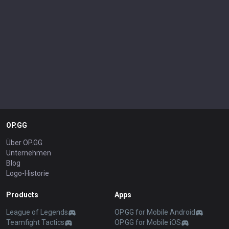
OP.GG
Über OP.GG
Unternehmen
Blog
Logo-Historie
Products
Apps
League of Legends
OP.GG for Mobile Android
Teamfight Tactics
OP.GG for Mobile iOS