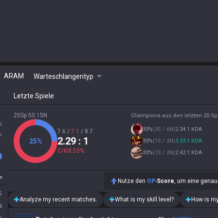
ARAM
Warteschlangentyp
Letzte Spiele
20Sp 5S 15N
Champions aus den letzten 20 Sp
N
33
%
(
3S / 6N
)
2.34:1 KDA
7.6
/
7.1
/
8.7
%
2.29
: 1
25
%
33
%
(
1S / 2N
)
3.33:1 KDA
C/Kill
53
%
33
%
(
1S / 2N
)
2.42:1 KDA
P
Nutze den
OP
-
Score
, um eine genau
5
Analyze my recent matches.
What is my skill level?
How is my
4