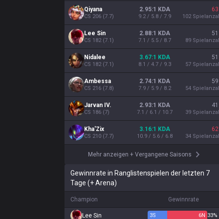
Qiyana
2.95:1 KDA
63
CS
206
(
7.7
)
9.2 / 5.8 / 7.9
102
Spielanza
Lee Sin
2.88:1 KDA
51
CS
182
(
7.1
)
7.1 / 5.5 / 8.7
89
Spielanza
Nidalee
3.67:1 KDA
51
CS
182
(
7.1
)
8.1 / 4.7 / 9.3
57
Spielanza
Ambessa
2.74:1 KDA
59
CS
216
(
7.8
)
7.9 / 5.9 / 8.2
54
Spielanza
Jarvan IV.
2.93:1 KDA
41
CS
186
(
7
)
7.1 / 6.1 / 10.7
39
Spielanza
Kha'Zix
3.16:1 KDA
62
CS
210
(
7.7
)
10.9 / 5.6 / 6.8
34
Spielanza
Mehr anzeigen
+
Vergangene Saisons
Gewinnrate in Ranglistenspielen der letzten 7
Tage (+ Arena)
Champion
Gewinnrate
Lee Sin
3
S
6
N
33%