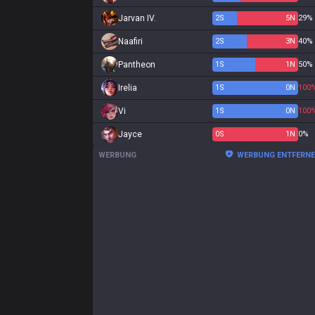
Jarvan IV.
2
S
5
N
29%
Naafiri
2
S
3
N
40%
Pantheon
1
S
1
N
50%
Irelia
1
S
0
N
100
Vi
1
S
0
N
100
Jayce
0
S
1
N
0%
WERBUNG
WERBUNG ENTFERN