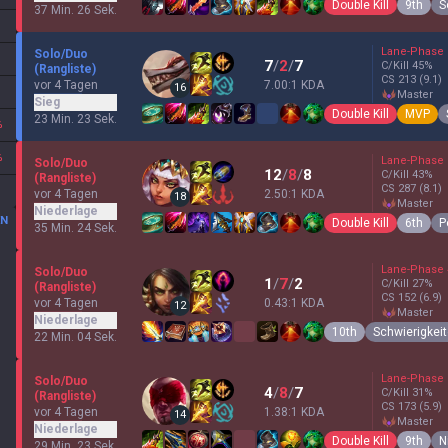
Double Kill
9th
S
37 Min. 26 Sek.
Lane-Phase
Solo/Duo
7
/
2
/
7
C/Kill
45
%
(Rangliste)
CS
213
(9.1)
vor 4 Tagen
7.00:1 KDA
16
master
Sieg
Double Kill
MVP
23 Min. 23 Sek.
%
%
Lane-Phase
Solo/Duo
12
/
8
/
8
C/Kill
43
%
(Rangliste)
CS
287
(8.1)
vor 4 Tagen
2.50:1 KDA
18
master
Niederlage
EN
Double Kill
6th
P
35 Min. 24 Sek.
Lane-Phase
Solo/Duo
1
/
7
/
2
C/Kill
27
%
(Rangliste)
CS
152
(6.9)
vor 4 Tagen
0.43:1 KDA
12
master
Niederlage
10th
Schwierigkei
22 Min. 04 Sek.
Lane-Phase
Solo/Duo
4
/
8
/
7
C/Kill
31
%
(Rangliste)
CS
173
(5.9)
vor 4 Tagen
1.38:1 KDA
14
master
Niederlage
Double Kill
9th
N
29 Min. 23 Sek.