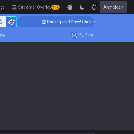
DE
igs
Streamer Overlay
Anmelden
New
🏆 Rank Up in 3 Days! Challenger Coaching
My Page
ate