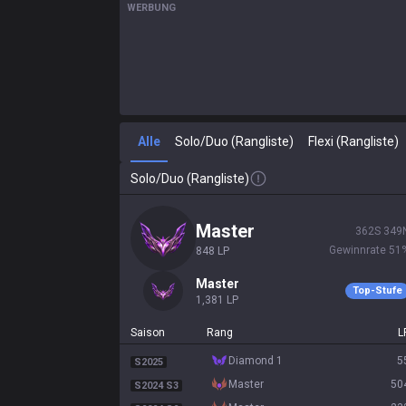
WERBUNG
Alle
Solo/Duo (Rangliste)
Flexi (Rangliste)
Solo/Duo (Rangliste)
master
362
S
349
Gewinnrate
51
848
LP
master
Top-Stufe
1,381
LP
Saison
Rang
L
diamond 1
5
S2025
master
50
S2024 S3