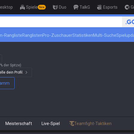
esktop
Spiele
Duo
TalkG
Esports
G
New
in-Rangliste
Ranglisten
Pro-Zuschauer
Statistiken
Multi-Suche
Spielupd
% der Spitze)
le dein Profil.
gramm
Meisterschaft
Live-Spiel
Teamfight-Taktiken