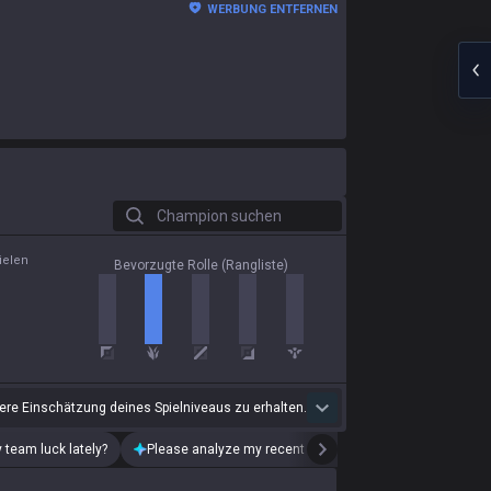
WERBUNG ENTFERNEN
Champion suchen
ielen
Bevorzugte Rolle (Rangliste)
ere Einschätzung deines Spielniveaus zu erhalten.
 team luck lately?
Please analyze my recent playstyle.