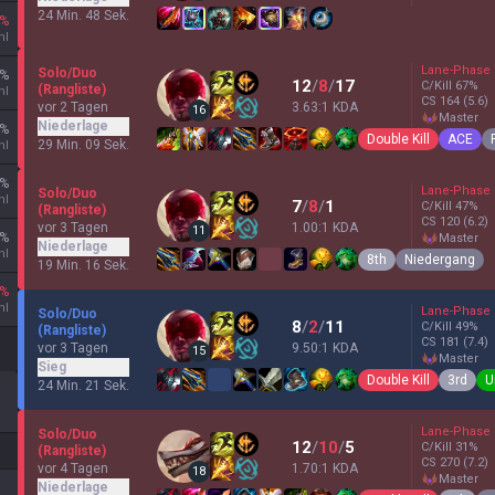
24 Min. 48 Sek.
%
hl
Lane-Phase
Solo/Duo
%
12
/
8
/
17
C/Kill
67
%
(Rangliste)
hl
CS
164
(5.6)
vor 2 Tagen
3.63:1 KDA
16
master
Niederlage
%
Double Kill
ACE
29 Min. 09 Sek.
hl
%
Lane-Phase
Solo/Duo
hl
7
/
8
/
1
C/Kill
47
%
(Rangliste)
CS
120
(6.2)
vor 3 Tagen
1.00:1 KDA
11
%
master
Niederlage
hl
8th
Niedergang
19 Min. 16 Sek.
%
hl
Lane-Phase
Solo/Duo
8
/
2
/
11
C/Kill
49
%
(Rangliste)
CS
181
(7.4)
vor 3 Tagen
9.50:1 KDA
15
master
Sieg
Double Kill
3rd
U
24 Min. 21 Sek.
Lane-Phase
Solo/Duo
12
/
10
/
5
C/Kill
31
%
(Rangliste)
CS
270
(7.2)
vor 4 Tagen
1.70:1 KDA
18
master
Niederlage