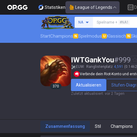
Statistiken
League of Legends
D
Beschwörer suchen
NA
Spielname +
#NA1
Start
Champions
Spielmodus
Klassisch
Sk
N
U
N
IWTGankYou
#
999
EUW
Ranglistenplatz
4,591
(0.1462
Verbinde dein Riot-Konto und erstel
Aktualisieren
Stufen-Dia
370
Zuletzt aktualisiert
:
vor 2 Tagen
Zusammenfassung
Stil
Champions