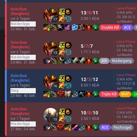
Lane-Phase
Solo/Duo
13
/
8
/
11
C/Kill
69
%
(Rangliste)
CS
206
(6.1)
vor 6 Tagen
3.00:1 KDA
17
master
Niederlage
Double Kill
ACE
33 Min. 31 Sek.
Lane-Phase
Solo/Duo
5
/
7
/
7
C/Kill
67
%
(Rangliste)
CS
146
(6)
vor 6 Tagen
1.71:1 KDA
13
master
Niederlage
6th
Niedergang
24 Min. 31 Sek.
Lane-Phase
Solo/Duo
12
/
3
/
12
C/Kill
63
%
(Rangliste)
CS
173
(7.3)
vor 6 Tagen
8.00:1 KDA
16
master
Sieg
Triple Kill
MVP
U
23 Min. 40 Sek.
Lane-Phase
Solo/Duo
10
/
8
/
10
C/Kill
65
%
(Rangliste)
CS
158
(5.7)
vor 7 Tagen
2.50:1 KDA
15
grandma
Niederlage
ACE
Pechvogel
27 Min. 54 Sek.