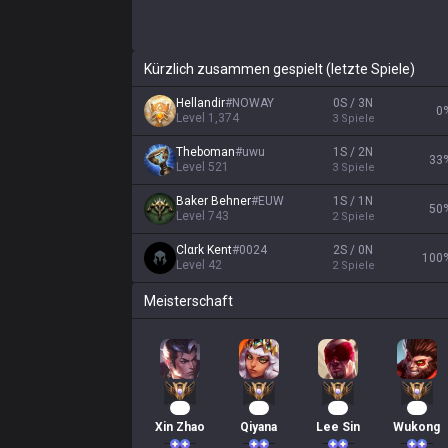
Kürzlich zusammen gespielt (letzte Spiele)
Hellandir
#
NOWAY
0S / 3N
0
Level
1,374
3
Spiele
Theboman
#
uwu
1S / 2N
33
Level
521
3
Spiele
Baker Behner
#
EUW
1S / 1N
50
Level
743
2
Spiele
Clαrk Kent
#
0024
2S / 0N
100
Level
42
2
Spiele
Meisterschaft
34
29
26
22
Xin Zhao
Qiyana
Lee Sin
Wukong