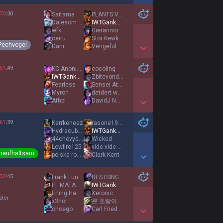
Show More Detail Games
70
:
30
Saitama
PLANTS VS FEEDER
Dalesom lol acc
IWTGankYou
wfk
Gierannor
ceiru
Stor Kewk
Pechvogel
Dani
Vengeful One
Show More Detail Games
51
:
49
KC Anoniymous
cocolinq
IWTGankYou
Zbitevondyle
Fearless
Sensei Atchu
Myron
detdert wolf acc
Athbi
DavidJ Nothin Ok
Show More Detail Games
61
:
39
Kerrkeneez
rasone1996
Hydracubas
IWTGankYou
44chovydopafaker
Wicked
Lowfire125
vide vide vahide
naufhaltsam
polska rodzinka
Clαrk Kent
Show More Detail Games
55
:
45
Frank Lundy
BESTSINGEDWORLD
EL MATADOR JANIS
IWTGankYou
Erling Haaland
Xeronic
ster
x3nor
큰 호랑이
chöego
Carl Friedrich
Show More Detail Games