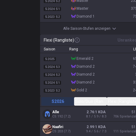
master
23
S2024 S2
master
37
S2024 S1
diamond 1
7
S2023 S2
Alle Saison-Stufen anzeigen
Flexi (Rangliste)
Unranke
Saison
Rang
L
emerald 2
6
S2025
diamond 2
7
S2024 S3
diamond 2
S2024 S2
diamond 2
3
S2024 S1
gold 2
2
S2023 S2
S2026
Solo/Duo (Rangliste)
Flexi (Ranglist
Alle
2.76:1 KDA
51
CS
192
(
7.2
)
8.1 / 5.9 / 8.3
706
Spielanza
Naafiri
2.99:1 KDA
51
CS
203
(
7.7
)
9.4 / 5.6 / 7.3
111
Spielanza