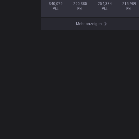
340,079

290,385

254,334

215,989

Pkt.
Pkt.
Pkt.
Pkt.
Mehr anzeigen