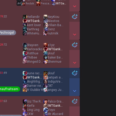
#
4
Redstrike
PescaoMareao
IWTGankYou
Show More Detail Games
78
:
22
Hellandir
NeyKiou
IWTGankYou
Alexitos
kent lover
Villain Bankai
Karthrag
Gxnz
Pechvogel
WhiteHuman
nutmiIk
Show More Detail Games
28
:
72
Stayven
s1pz
Karlovačko
IWTGankYou
Rotthue
plouf
ThiBee
Baker Behner
Wınged Dragon Ra
Shenmue
Show More Detail Games
51
:
49
eune racecar
plouf
IWTGankYou
patipati activoo
Anghhhghh Unghhh
lndigoVenusian
Damer nedlagt 0
ΓΑΤ
naufhaltsam
Ψ I3ubble Ψ
angwy Julia
Show More Detail Games
37
:
63
Giz The Remaker
Palco Granko
Kerfa
IWTGankYou
Ling Ling
Voyo
LXW
Mr Alucard