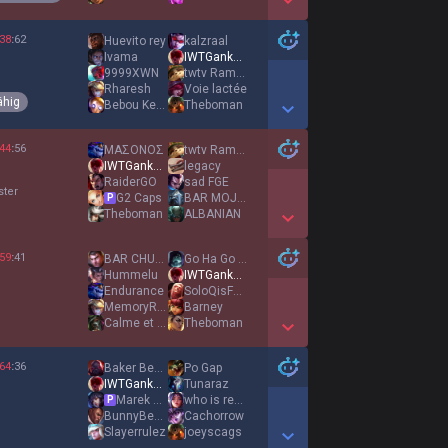
Show More Detail Games
38
:
62
Huevito rey
kalzraal
Ivama
IWTGankYou
9999XWN
twtv RamyAura
Rharesh
Voie lactée
ähig
Bebou Keria
Theboman
Show More Detail Games
44
:
56
ΜΑΣΟΝΟΣ
twtv RamyAura
IWTGankYou
legacy
RaiderGO
sad FGE
ster
G2 Caps
BAR MOJITO
P
Theboman
ALBANIAN
Show More Detail Games
59
:
41
BAR CHUPITO
Go Ha Go Ha
Hummelu
IWTGankYou
Endurance
SoloQisFunny
MemoryReboot
Barney
Calme et Focus
Theboman
Show More Detail Games
64
:
36
Baker Behner
Po Gap
IWTGankYou
Tunaraz
Marek Brazda1
who is remnant
P
BunnyBeast
Cachorrow
Slayerrulez
joeyscags