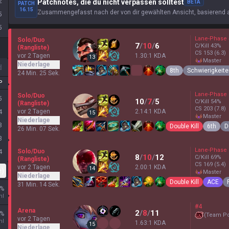
2
Patchnotes, die du nicht verpassen solltest
BETA
PATCH
16.15
Zusammengefasst nach der von dir gewählten Ansicht, basierend auf
5
5
Lane-Phase
Solo/Duo
7
/
10
/
6
C/Kill
43
%
(Rangliste)
CS
153
(6.3)
vor 2 Tagen
1.30:1 KDA
13
master
Niederlage
d
8th
Schwierigkeit
24 Min. 25 Sek.
P
Lane-Phase
Solo/Duo
5
10
/
7
/
5
C/Kill
54
%
(Rangliste)
CS
203
(7.8)
vor 2 Tagen
2.14:1 KDA
4
15
master
Niederlage
3
Double Kill
6th
D
26 Min. 07 Sek.
3
Lane-Phase
Solo/Duo
4
8
/
10
/
12
C/Kill
69
%
(Rangliste)
CS
169
(5.4)
vor 2 Tagen
2.00:1 KDA
14
e)
master
Niederlage
Double Kill
ACE
31 Min. 14 Sek.
%
hl
#4
Arena
2
/
8
/
11
%
(
Team P
vor 2 Tagen
hl
1.63:1 KDA
15
Niederlage