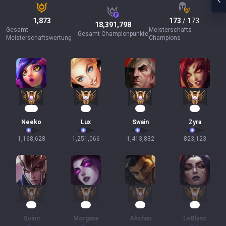
1,873
173
/ 173
18,391,798
Gesamt-
Meisterschafts-
Gesamt-Championpunkte
Meisterschaftswertung
Champions
108
92
80
76
Neeko
Lux
Swain
Zyra
1,168,628
1,251,066
1,413,832
823,123
59
59
56
54
Quinn
Morgana
Akshan
LeBlanc