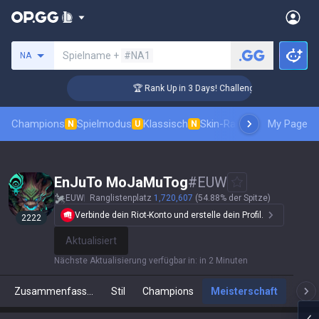
Beschwörer suchen
Spielname +
#NA1
NA
🏆 Rank Up in 3 Days! Challenger Coaching
Champions
Spielmodus
Klassisch
Skin-Rangliste
Ranglisten
My Page
N
U
N
EnJuTo MoJaMuTog
#
EUW
EUW
Ranglistenplatz
1,720,607
(54.88% der Spitze)
Verbinde dein Riot-Konto und erstelle dein Profil.
2222
Aktualisieren
Nächste Aktualisierung verfügbar in
:
in 2 Minuten
Zusammenfassung
Stil
Champions
Meisterschaft
Live-