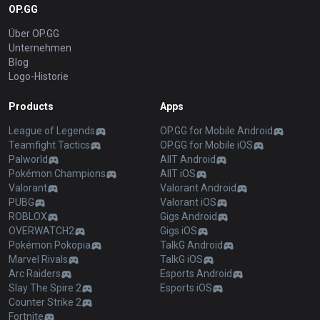
OP.GG
Über OP.GG
Unternehmen
Blog
Logo-Historie
Products
Apps
League of Legends
OP.GG for Mobile Android
Teamfight Tactics
OP.GG for Mobile iOS
Palworld
AllT Android
Pokémon Champions
AllT iOS
Valorant
Valorant Android
PUBG
Valorant iOS
ROBLOX
Gigs Android
OVERWATCH2
Gigs iOS
Pokémon Pokopia
TalkG Android
Marvel Rivals
TalkG iOS
Arc Raiders
Esports Android
Slay The Spire 2
Esports iOS
Counter Strike 2
Fortnite