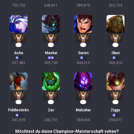
750,720
648,811
989,875
565,753
52
42
38
35
Ashe
Maokai
Garen
Illaoi
557,482
435,749
444,619
368,416
34
30
28
28
Fiddlesticks
Zac
Malzahar
Ziggs
341,539
346,751
368,060
294,577
Möchtest du deine Champion-Meisterschaft sehen?