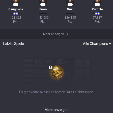
12
11
11
11
Gangplank
Fiora
Gnar
Rumble
121,823

140,080

126,805

97,817

Pkt.
Pkt.
Pkt.
Pkt.
Mehr anzeigen
Letzte Spiele
Es gibt keine aktuellen Match-Aufzeichnungen.
Mehr anzeigen