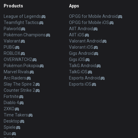
Products
Apps
League of Legends
OP.GG for Mobile Android
Teamfight Tactics
OP.GG for Mobile iOS
Palworld
AllT Android
Pokémon Champions
AllT iOS
Valorant
Valorant Android
PUBG
Valorant iOS
ROBLOX
Gigs Android
OVERWATCH2
Gigs iOS
Pokémon Pokopia
TalkG Android
Marvel Rivals
TalkG iOS
Arc Raiders
Esports Android
Slay The Spire 2
Esports iOS
Counter Strike 2
Fortnite
Diablo 4
2XKO
Time Takers
Desktop
Spiele
Duo