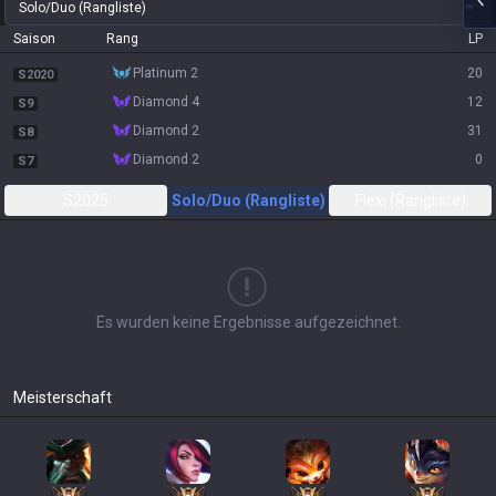
Solo/Duo (Rangliste)
Saison
Rang
LP
platinum 2
20
S2020
diamond 4
12
S9
diamond 2
31
S8
diamond 2
0
S7
S2025
Solo/Duo (Rangliste)
Flexi (Rangliste)
Es wurden keine Ergebnisse aufgezeichnet.
Meisterschaft