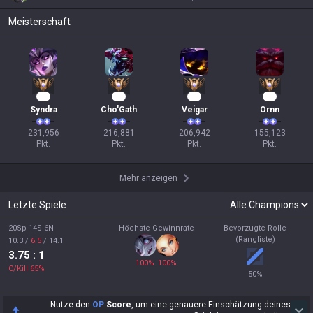
Meisterschaft
24
22
21
17
Syndra
Cho'Gath
Veigar
Ornn
231,956

216,881

206,942

155,123

Pkt.
Pkt.
Pkt.
Pkt.
Mehr anzeigen
Letzte Spiele
20Sp 14S 6N
Höchste Gewinnrate
Bevorzugte Rolle
(Rangliste)
10.3
/
6.5
/
14.1
3.75
: 1
100
%
100
%
C/Kill
65
%
50
%
Nutze den
OP
-
Score
, um eine genauere Einschätzung deines