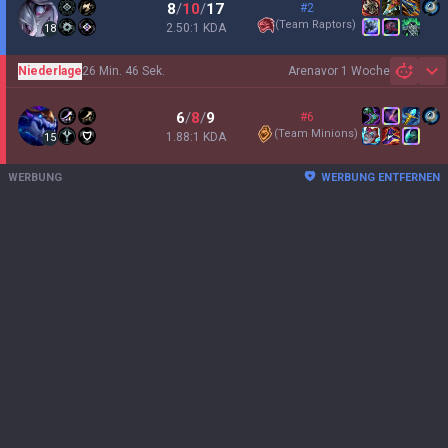
8
/
10
/
17
#2
(
Team Raptors
)
2.50:1 KDA
18
Niederlage
26 Min. 46 Sek.
Arena
vor 1 Woche
Sh
6
/
8
/
9
#6
(
Team Minions
)
1.88:1 KDA
15
WERBUNG
WERBUNG ENTFERNEN