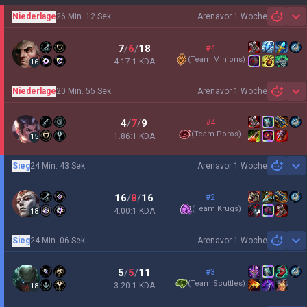
Niederlage
26 Min. 12 Sek.
Arena
vor 1 Woche
Sh
7
/
6
/
18
#4
(
Team Minions
)
4.17:1 KDA
16
Niederlage
20 Min. 55 Sek.
Arena
vor 1 Woche
Sh
4
/
7
/
9
#4
(
Team Poros
)
1.86:1 KDA
15
Sieg
24 Min. 43 Sek.
Arena
vor 1 Woche
Sh
16
/
8
/
16
#2
(
Team Krugs
)
4.00:1 KDA
18
Sieg
24 Min. 06 Sek.
Arena
vor 1 Woche
Sh
5
/
5
/
11
#3
(
Team Scuttles
)
3.20:1 KDA
18