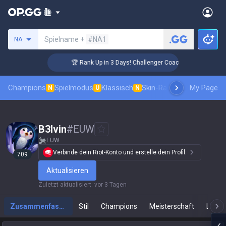
Beschwörer suchen
Spielname +
#NA1
NA
🏆 Rank Up in 3 Days! Challenger Coaching
Champions
Spielmodus
Klassisch
Skin-Rangliste
Ranglisten
My Page
N
U
N
B3lvin
#
EUW
EUW
Verbinde dein Riot-Konto und erstelle dein Profil.
709
Aktualisieren
Zuletzt aktualisiert
:
vor 3 Tagen
Zusammenfassung
Stil
Champions
Meisterschaft
Live-S