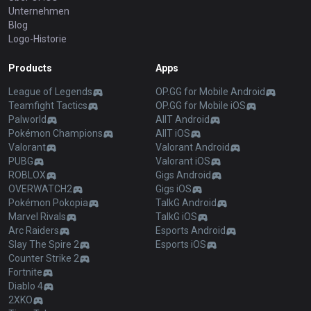
Unternehmen
Blog
Logo-Historie
Products
Apps
League of Legends
OP.GG for Mobile Android
Teamfight Tactics
OP.GG for Mobile iOS
Palworld
AllT Android
Pokémon Champions
AllT iOS
Valorant
Valorant Android
PUBG
Valorant iOS
ROBLOX
Gigs Android
OVERWATCH2
Gigs iOS
Pokémon Pokopia
TalkG Android
Marvel Rivals
TalkG iOS
Arc Raiders
Esports Android
Slay The Spire 2
Esports iOS
Counter Strike 2
Fortnite
Diablo 4
2XKO