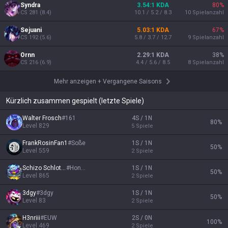
Syndra
3.54:1 KDA
80
%
CS
281
(
8.4
)
10.1 / 5.2 / 8.3
10
Spielanzahl
Sejuani
5.03:1 KDA
67
%
CS
192
(
5.6
)
5.8 / 3.7 / 12.7
9
Spielanzahl
Ornn
2.29:1 KDA
38
%
CS
216
(
6.9
)
4.4 / 5.6 / 8.5
8
Spielanzahl
Mehr anzeigen
+
Vergangene Saisons
Kürzlich zusammen gespielt (letzte Spiele)
Walter Frosch
#
161
4S / 1N
80
%
Level
829
5
Spiele
FrankRosinFan1
#
Soße
1S / 1N
50
%
Level
559
2
Spiele
Schizo Schloter
#
Honey
1S / 1N
50
%
Level
865
2
Spiele
3dgy
#
3dgy
1S / 1N
50
%
Level
83
2
Spiele
H3nriii
#
EUW
2S / 0N
100
%
Level
469
2
Spiele