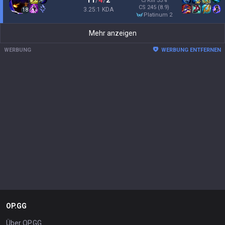
11
/
4
/
2
C/Kill
33
%
CS
245
(8.9)
3.25:1 KDA
18
platinum 2
Mehr anzeigen
WERBUNG
WERBUNG ENTFERNEN
OP.GG
Über OP.GG