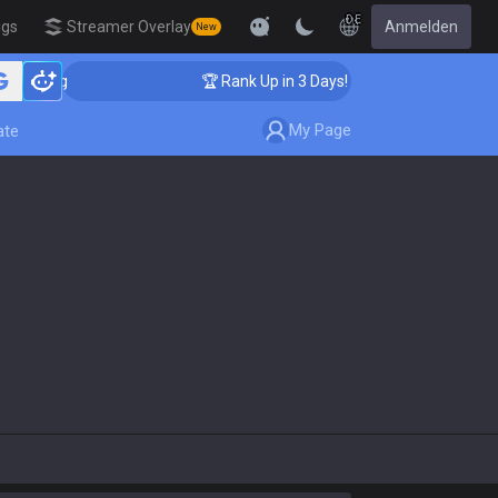
DE
igs
Streamer Overlay
Anmelden
New
aching
🏆 Rank Up in 3 Days! Challenger Coaching
My Page
ate