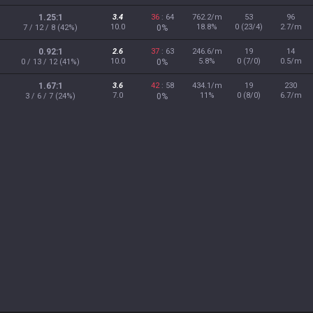
1.25:1
3.4
36
: 64
762.2/m
53
96
10.0
18.8%
0 (23/4)
2.7/m
7 / 12 / 8 (42%)
0%
0.92:1
2.6
37
: 63
246.6/m
19
14
10.0
5.8%
0 (7/0)
0.5/m
0 / 13 / 12 (41%)
0%
1.67:1
3.6
42
: 58
434.1/m
19
230
7.0
11%
0 (8/0)
6.7/m
3 / 6 / 7 (24%)
0%