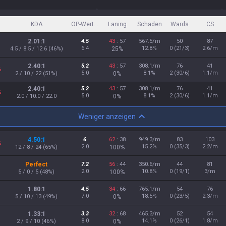
KDA
OP-Wertung
Laning
Schaden
Wards
CS
2.01:1
4.5
43
: 57
567.5/m
50
87
6.4
12.8%
0 (21/3)
2.6/m
4.5 / 8.5 / 12.6 (46%)
25%
2.40:1
5.2
43
: 57
308.1/m
76
41
%
5.0
8.1%
2 (30/6)
1.1/m
2 / 10 / 22 (51%)
0%
2.40:1
5.2
43
: 57
308.1/m
76
41
%
5.0
8.1%
2 (30/6)
1.1/m
2.0 / 10.0 / 22.0
0%
Weniger anzeigen
4.50:1
6
62
: 38
949.3/m
83
103
%
2.0
15.2%
0 (35/3)
2.2/m
12 / 8 / 24 (65%)
100%
Perfect
7.2
56
: 44
350.6/m
44
81
2.0
10.8%
0 (19/1)
3/m
5 / 0 / 5 (48%)
100%
1.80:1
4.5
34
: 66
765.1/m
54
76
7.0
18.5%
0 (23/5)
2.3/m
5 / 10 / 13 (49%)
0%
1.33:1
3.3
32
: 68
465.3/m
52
54
8.0
14.1%
0 (26/1)
1.8/m
2 / 9 / 10 (46%)
0%