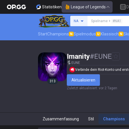
Statistiken
League of Legends
D
Beschwörer suchen
NA
Spielname +
#NA1
Start
Champions
Spielmodus
Klassisch
Sk
N
U
N
Imanity
#
EUNE
EUNE
Verbinde dein Riot-Konto und erstel
Aktualisieren
313
Zuletzt aktualisiert
:
vor 2 Tagen
Zusammenfassung
Stil
Champions