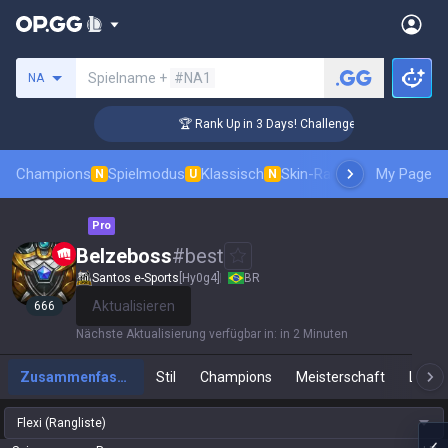
Beschwörer suchen
Spielname +
#NA1
NA
 Coaching
🏆 Rank Up in 3 Days! Challenger Coaching
Champions
Spielmodus
Klassisch
Skin-Rangliste
Ranglisten
My Page
N
U
N
Pro
Belzeboss
#
best
Santos e-Sports
[Hy0g4]
BR
Aktualisieren
666
Nächste Aktualisierung verfügbar in
:
in 2 Minuten
Zusammenfassung
Stil
Champions
Meisterschaft
Live-S
Flexi (Rangliste)