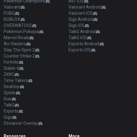
Pokémon Champions
AllT iOS
Valorant
Valorant Android
PUBG
Valorant iOS
ROBLOX
Gigs Android
OVERWATCH2
Gigs iOS
Pokémon Pokopia
TalkG Android
Marvel Rivals
TalkG iOS
Arc Raiders
Esports Android
Slay The Spire 2
Esports iOS
Counter Strike 2
Fortnite
Diablo 4
2XKO
Time Takers
Desktop
Spiele
Duo
TalkG
Esports
Gigs
Streamer Overlay
Resources
More