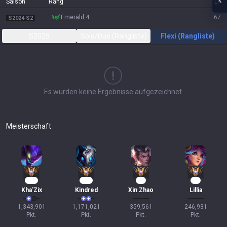
Saison
Rang
LP
emerald 4
67
S2024 S2
S2025
Solo/Duo (Rangliste)
Flexi (Rangliste)
Es wurden keine Ergebnisse aufgezeichnet.
Meisterschaft
120
109
31
25
Kha'Zix
Kindred
Xin Zhao
Lillia
1,343,901

1,171,021

359,561

246,931

Pkt.
Pkt.
Pkt.
Pkt.