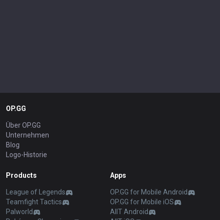
OP.GG
Über OP.GG
Unternehmen
Blog
Logo-Historie
Products
Apps
League of Legends
OP.GG for Mobile Android
Teamfight Tactics
OP.GG for Mobile iOS
Palworld
AllT Android