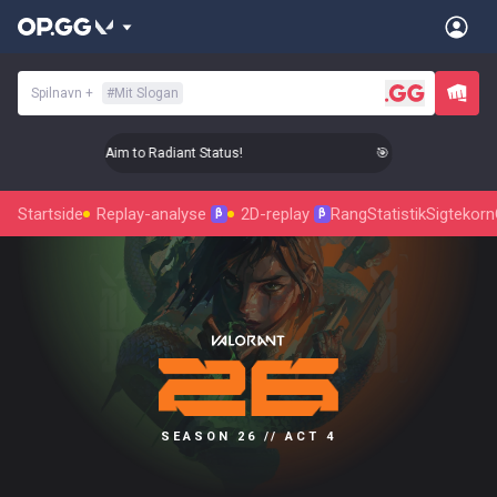
Spilnavn
+
#
Mit Slogan
🎯 Level Up Your Aim to Radiant Status!
🎯 Level Up Your Aim
Startside
Replay-analyse
2D-replay
Rang
Statistik
Sigtekorn
β
β
SEASON 26 // ACT 4