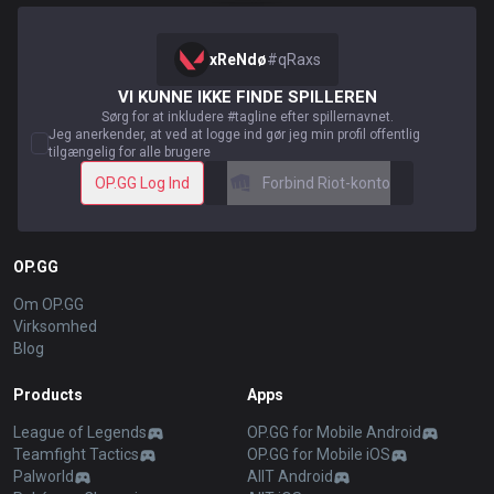
xReNdø
#
qRaxs
VI KUNNE IKKE FINDE SPILLEREN
Sørg for at inkludere #tagline efter spillernavnet.
Jeg anerkender, at ved at logge ind gør jeg min profil offentlig
tilgængelig for alle brugere
OP.GG Log Ind
Forbind Riot-konto
OP.GG
Om OP.GG
Virksomhed
Blog
Products
Apps
League of Legends
OP.GG for Mobile Android
Teamfight Tactics
OP.GG for Mobile iOS
Palworld
AllT Android