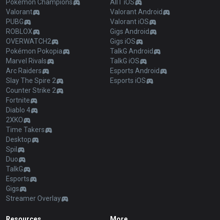
Pokémon Champions
AllT iOS
Valorant
Valorant Android
PUBG
Valorant iOS
ROBLOX
Gigs Android
OVERWATCH2
Gigs iOS
Pokémon Pokopia
TalkG Android
Marvel Rivals
TalkG iOS
Arc Raiders
Esports Android
Slay The Spire 2
Esports iOS
Counter Strike 2
Fortnite
Diablo 4
2XKO
Time Takers
Desktop
Spil
Duo
TalkG
Esports
Gigs
Streamer Overlay
Resources
More