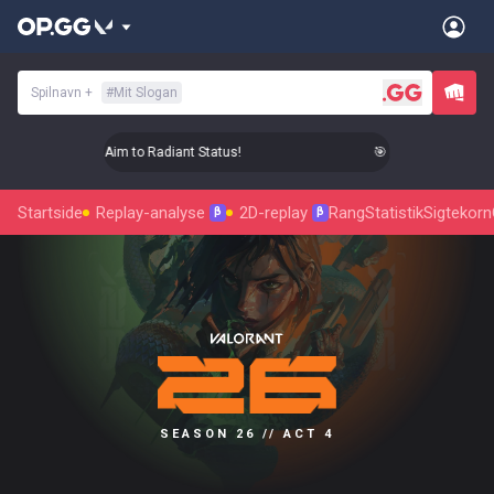
Spilnavn
+
#
Mit Slogan
🎯 Level Up Your Aim to Radiant Status!
🎯 Level Up Your Aim
Startside
Replay-analyse
2D-replay
Rang
Statistik
Sigtekorn
β
β
SEASON 26 // ACT 4