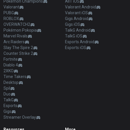
Pokémon Champions
AllT iOS
Valorant
Valorant Android
PUBG
Valorant iOS
ROBLOX
Gigs Android
OVERWATCH2
Gigs iOS
Pokémon Pokopia
TalkG Android
Marvel Rivals
TalkG iOS
Arc Raiders
Esports Android
Slay The Spire 2
Esports iOS
Counter Strike 2
Fortnite
Diablo 4
2XKO
Time Takers
Desktop
Spil
Duo
TalkG
Esports
Gigs
Streamer Overlay
Resources
More