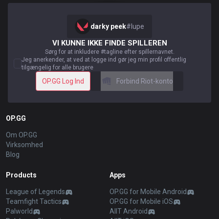
darky peek
#
lupe
VI KUNNE IKKE FINDE SPILLEREN
Sørg for at inkludere #tagline efter spillernavnet.
Jeg anerkender, at ved at logge ind gør jeg min profil offentlig
tilgængelig for alle brugere
OP.GG Log Ind
Forbind Riot-konto
OP.GG
Om OP.GG
Virksomhed
Blog
Products
Apps
League of Legends
OP.GG for Mobile Android
Teamfight Tactics
OP.GG for Mobile iOS
Palworld
AllT Android