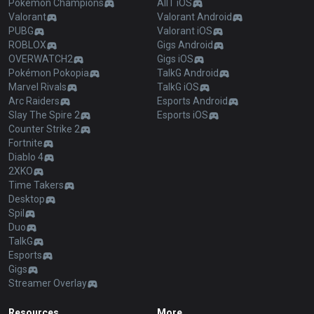
Pokémon Champions
AllT iOS
Valorant
Valorant Android
PUBG
Valorant iOS
ROBLOX
Gigs Android
OVERWATCH2
Gigs iOS
Pokémon Pokopia
TalkG Android
Marvel Rivals
TalkG iOS
Arc Raiders
Esports Android
Slay The Spire 2
Esports iOS
Counter Strike 2
Fortnite
Diablo 4
2XKO
Time Takers
Desktop
Spil
Duo
TalkG
Esports
Gigs
Streamer Overlay
Resources
More