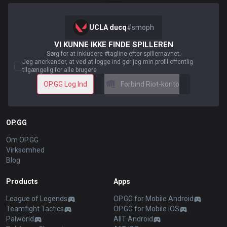
UCLA ducq
#
smoph
VI KUNNE IKKE FINDE SPILLEREN
Sørg for at inkludere #tagline efter spillernavnet.
Jeg anerkender, at ved at logge ind gør jeg min profil offentlig
tilgængelig for alle brugere
OP.GG Log Ind
Forbind Riot-konto
OP.GG
Om OP.GG
Virksomhed
Blog
Products
Apps
League of Legends
OP.GG for Mobile Android
Teamfight Tactics
OP.GG for Mobile iOS
Palworld
AllT Android