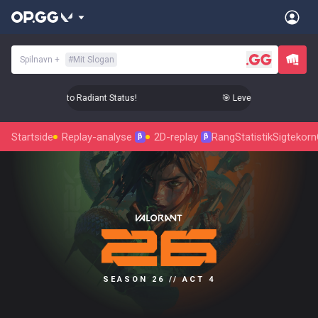
Spilnavn
+
#
Mit Slogan
vel Up Your Aim to Radiant Status!
🎯 Level Up Your Aim to R
Startside
Replay-analyse
2D-replay
Rang
Statistik
Sigtekorn
β
β
SEASON 26 // ACT 4