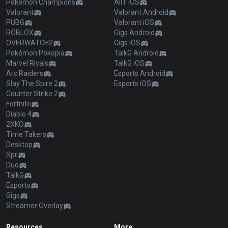
Pokémon Champions
AllT iOS
Valorant
Valorant Android
PUBG
Valorant iOS
ROBLOX
Gigs Android
OVERWATCH2
Gigs iOS
Pokémon Pokopia
TalkG Android
Marvel Rivals
TalkG iOS
Arc Raiders
Esports Android
Slay The Spire 2
Esports iOS
Counter Strike 2
Fortnite
Diablo 4
2XKO
Time Takers
Desktop
Spil
Duo
TalkG
Esports
Gigs
Streamer Overlay
Resources
More