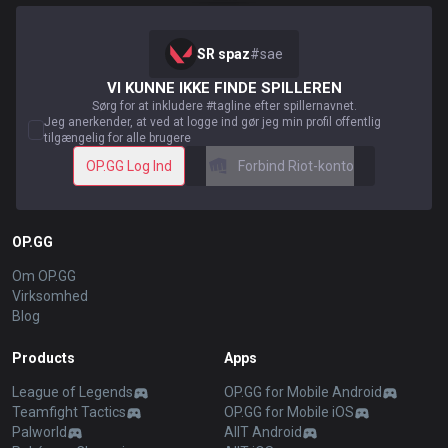
SR spaz
#
sae
VI KUNNE IKKE FINDE SPILLEREN
Sørg for at inkludere #tagline efter spillernavnet.
Jeg anerkender, at ved at logge ind gør jeg min profil offentlig
tilgængelig for alle brugere
OP.GG Log Ind
Forbind Riot-konto
OP.GG
Om OP.GG
Virksomhed
Blog
Products
Apps
League of Legends
OP.GG for Mobile Android
Teamfight Tactics
OP.GG for Mobile iOS
Palworld
AllT Android