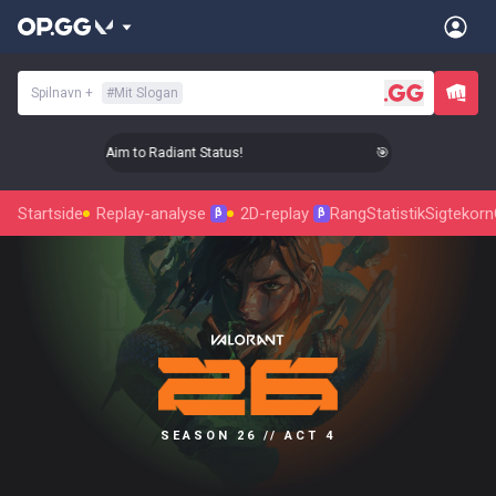
Spilnavn
+
#
Mit Slogan
🎯 Level Up Your Aim to Radiant Status!
🎯 Level Up Your Aim
Startside
Replay-analyse
2D-replay
Rang
Statistik
Sigtekorn
β
β
SEASON 26 // ACT 4