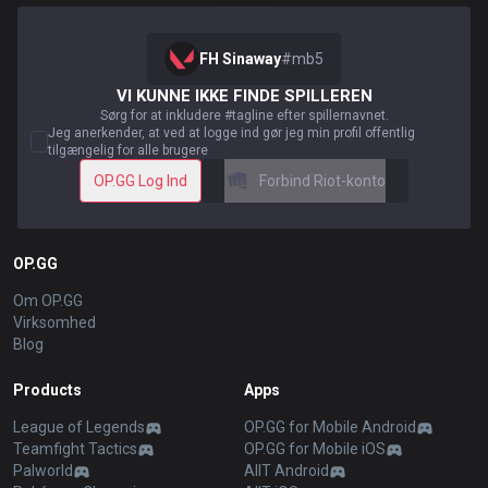
FH Sinaway
#
mb5
VI KUNNE IKKE FINDE SPILLEREN
Sørg for at inkludere #tagline efter spillernavnet.
Jeg anerkender, at ved at logge ind gør jeg min profil offentlig
tilgængelig for alle brugere
OP.GG Log Ind
Forbind Riot-konto
OP.GG
Om OP.GG
Virksomhed
Blog
Products
Apps
League of Legends
OP.GG for Mobile Android
Teamfight Tactics
OP.GG for Mobile iOS
Palworld
AllT Android