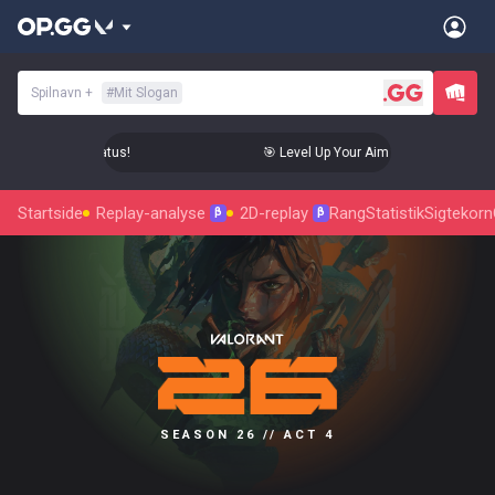
Spilnavn
+
#
Mit Slogan
im to Radiant Status!
🎯 Level Up Your Aim to Radiant Status!
Startside
Replay-analyse
2D-replay
Rang
Statistik
Sigtekorn
β
β
SEASON 26 // ACT 4