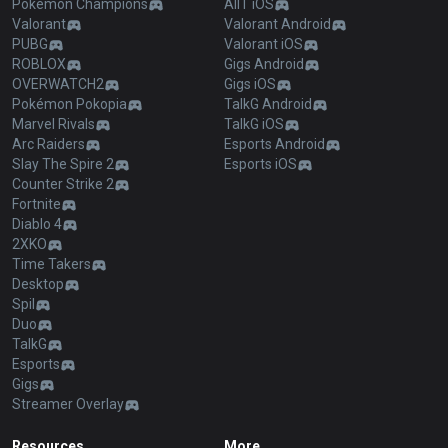
Pokémon Champions
AllT iOS
Valorant
Valorant Android
PUBG
Valorant iOS
ROBLOX
Gigs Android
OVERWATCH2
Gigs iOS
Pokémon Pokopia
TalkG Android
Marvel Rivals
TalkG iOS
Arc Raiders
Esports Android
Slay The Spire 2
Esports iOS
Counter Strike 2
Fortnite
Diablo 4
2XKO
Time Takers
Desktop
Spil
Duo
TalkG
Esports
Gigs
Streamer Overlay
Resources
More