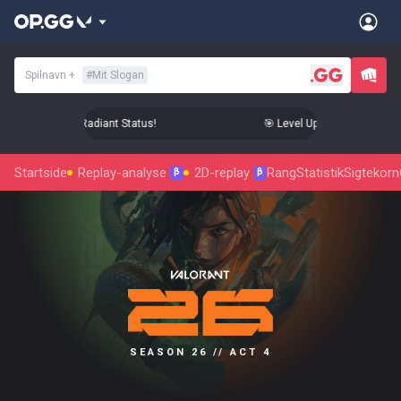
Spilnavn
+
#
Mit Slogan
 Up Your Aim to Radiant Status!
🎯 Level Up Your Aim to Radi
Startside
Replay-analyse
2D-replay
Rang
Statistik
Sigtekorn
β
β
SEASON 26 // ACT 4