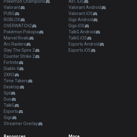
Pokémon Champions
AllT iOS
Valorant
Valorant Android
PUBG
Valorant iOS
ROBLOX
Gigs Android
OVERWATCH2
Gigs iOS
Pokémon Pokopia
TalkG Android
Marvel Rivals
TalkG iOS
Arc Raiders
Esports Android
Slay The Spire 2
Esports iOS
Counter Strike 2
Fortnite
Diablo 4
2XKO
Time Takers
Desktop
Spil
Duo
TalkG
Esports
Gigs
Streamer Overlay
Resources
More