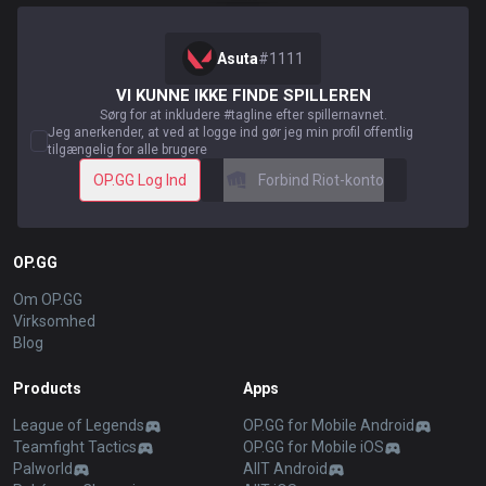
Asuta
#
1111
VI KUNNE IKKE FINDE SPILLEREN
Sørg for at inkludere #tagline efter spillernavnet.
Jeg anerkender, at ved at logge ind gør jeg min profil offentlig
tilgængelig for alle brugere
OP.GG Log Ind
Forbind Riot-konto
OP.GG
Om OP.GG
Virksomhed
Blog
Products
Apps
League of Legends
OP.GG for Mobile Android
Teamfight Tactics
OP.GG for Mobile iOS
Palworld
AllT Android