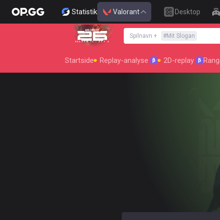
Statistik
Valorant
Desktop
Spilnavn
+
#
Mit Slogan
SEASON 26 : ACT 4
Startside
Replay-analyse
2D-replay
Rang
β
β