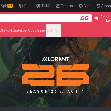
Spil
Duo
TalkG
Esports
Gigs
Strea
New
Forbin
🎯 Level Up Yo
ko
Statistik
Sigtekorn
Opstillinger
Spilinfo
SEASON 26 // ACT 4