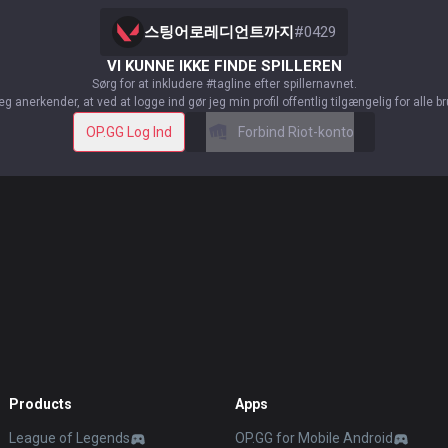
스팅어로레디언트까지
#
0429
VI KUNNE IKKE FINDE SPILLEREN
Sørg for at inkludere #tagline efter spillernavnet.
eg anerkender, at ved at logge ind gør jeg min profil offentlig tilgængelig for alle b
OP.GG Log Ind
Forbind Riot-konto
Products
Apps
League of Legends
OP.GG for Mobile Android