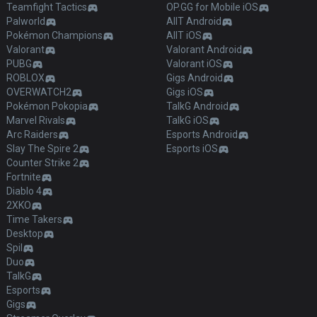
Teamfight Tactics
OP.GG for Mobile iOS
Palworld
AllT Android
Pokémon Champions
AllT iOS
Valorant
Valorant Android
PUBG
Valorant iOS
ROBLOX
Gigs Android
OVERWATCH2
Gigs iOS
Pokémon Pokopia
TalkG Android
Marvel Rivals
TalkG iOS
Arc Raiders
Esports Android
Slay The Spire 2
Esports iOS
Counter Strike 2
Fortnite
Diablo 4
2XKO
Time Takers
Desktop
Spil
Duo
TalkG
Esports
Gigs