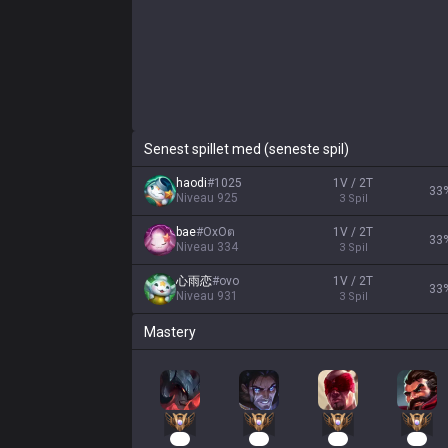
Senest spillet med (seneste spil)
haodi
#
1025
1V / 2T
33
Niveau
925
3
Spil
bae
#
ОхОต
1V / 2T
33
Niveau
334
3
Spil
心雨恋
#
ovo
1V / 2T
33
Niveau
931
3
Spil
Mastery
33
24
24
22