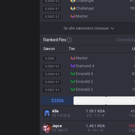
challenger
81
S2024 S2
challenger
78
S2024 S1
master
S2023 S2
Se alle sæsonens niveauer
Ranked Flex
Unranke
Sæson
Tier
L
master
S2025
diamond 4
S2024 S3
emerald 4
8
S2024 S2
emerald 2
S2024 S1
emerald 2
7
S2023 S2
S2026
Ranked Solo/Duo
Ranked Flex
Alle
1.55:1 KDA
43
CS
172
(
6.3
)
3.3 / 7.3 / 8
7
Sp
Jayce
1.40:1 KDA
100
CS
228
(
7
)
4 / 10 / 10
2
Sp