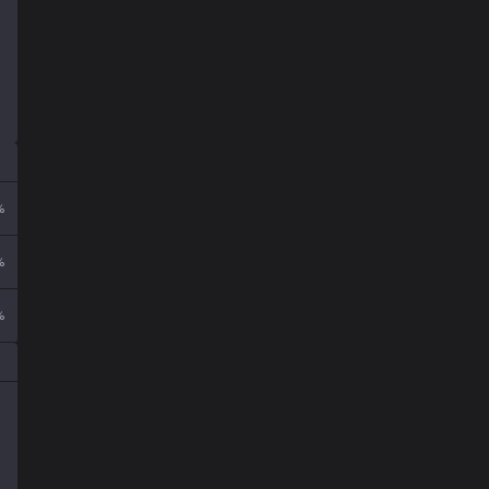
%
%
%