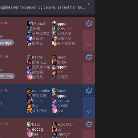
 spillet i denne sæson, og dem du senest har mødt.
51
:
49
KGunaSeason
qqqqq
黃KK
ターボババア
玉光煌裳2
我的滑鼠有自己的想法
 4
愛放屁
我聽不到你再說一次
verage
跟屁蟲
兔子喵喵叫
Show More Detail Games
54
:
46
Kairos
haodi
跟著老皮一起嗨
玫瑰Ö
飛天木木梟
qqqqq
 4
麵包狗
bae
Unlucky
馥海棠
心雨恋
Show More Detail Games
55
:
45
cacassiee
haodi
蒼龍武鷹
qqqqq
Ciallo
lkynrzc
 4
Soji
心雨恋
提毛的好夥伴提菇
bae
Show More Detail Games
41
:
59
haodi
Hoyo Monterrey
qqqqq
luv
bae
Kunoichi
 3