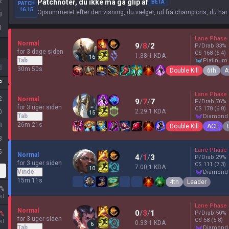
2
Patchnoter, du ikke må gå glip af
BETA
PATCH
16.15
Opsummeret efter den visning, du vælger, ud fra champions, du har
3
1
Lane Phase
Normal
9
/
8
/
2
P/Drab
33
%
for 3 dage siden
CS
168
(5.4)
1.38:1 KDA
16
Tab
platinum
d
30m 50s
Double Kill
6th
A
P
Lane Phase
2
Normal
9
/
7
/
7
P/Drab
76
%
for 3 uger siden
CS
178
(6.8)
2.29:1 KDA
0
15
Tab
diamond
26m 21s
3
Double Kill
ACE
3
Lane Phase
5
Normal
4
/
1
/
3
P/Drab
29
%
for 3 uger siden
CS
111
(7.3)
7.00:1 KDA
10
Vinde
diamond
15m 11s
4th
Leader
%
il
Lane Phase
Normal
0
/
3
/
1
P/Drab
50
%
%
for 3 uger siden
CS
58
(5.8)
il
0.33:1 KDA
6
Tab
diamond