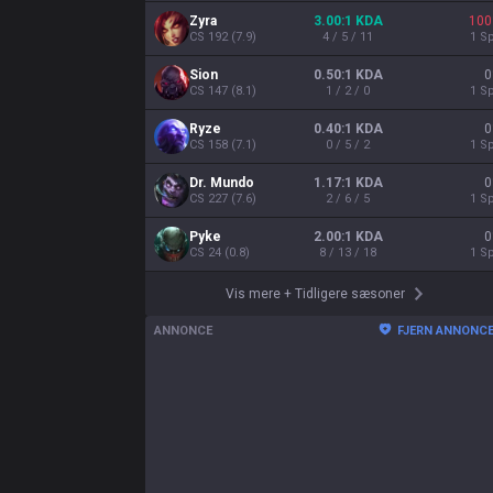
Zyra
3.00:1 KDA
100
CS
192
(
7.9
)
4 / 5 / 11
1
Sp
Sion
0.50:1 KDA
0
CS
147
(
8.1
)
1 / 2 / 0
1
Sp
Ryze
0.40:1 KDA
0
CS
158
(
7.1
)
0 / 5 / 2
1
Sp
Dr. Mundo
1.17:1 KDA
0
CS
227
(
7.6
)
2 / 6 / 5
1
Sp
Pyke
2.00:1 KDA
0
CS
24
(
0.8
)
8 / 13 / 18
1
Sp
Vis mere
+
Tidligere sæsoner
ANNONCE
FJERN ANNONC