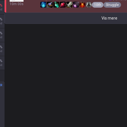
10m 00s
10th
Struggle
%
il
Vis mere
%
il
%
il
%
il
%
il
ER