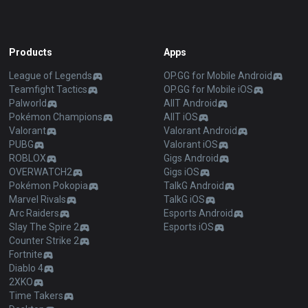
Products
Apps
League of Legends
OP.GG for Mobile Android
Teamfight Tactics
OP.GG for Mobile iOS
Palworld
AllT Android
Pokémon Champions
AllT iOS
Valorant
Valorant Android
PUBG
Valorant iOS
ROBLOX
Gigs Android
OVERWATCH2
Gigs iOS
Pokémon Pokopia
TalkG Android
Marvel Rivals
TalkG iOS
Arc Raiders
Esports Android
Slay The Spire 2
Esports iOS
Counter Strike 2
Fortnite
Diablo 4
2XKO
Time Takers