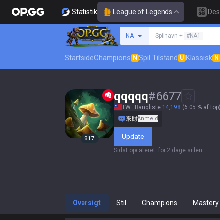
Statistik
League of Legends
Des
Søg en indkalder
NA
Spilnavn +
#NA1
Startside
Champions
Spil Tilstand
Klassisk
N
U
N
qqqqq
#
6677
TW
Rangliste
14,198
(6.05 % af top
來財
Anmeld
Update
817
Sidst opdateret
:
for 2 dage siden
Oversigt
Stil
Champions
Mastery