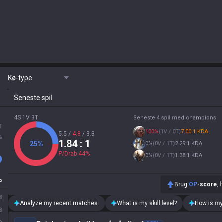
Kø-type
Seneste spil
4S 1V 3T
Seneste 4 spil med champions
T
100
%
(
1V / 0T
)
7.00:1 KDA
5.5
/
4.8
/
3.3
%
1.84
: 1
25
%
0
%
(
0V / 1T
)
2.29:1 KDA
P/Drab
44
%
0
%
(
0V / 1T
)
1.38:1 KDA
P
Brug
OP
-score
,
8
Analyze my recent matches.
What is my skill level?
How is my
3