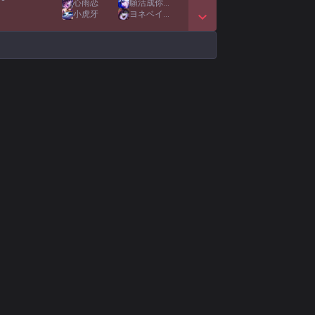
心雨恋
願活成你的願
小虎牙
ヨネベイビー
Show More Detail Games