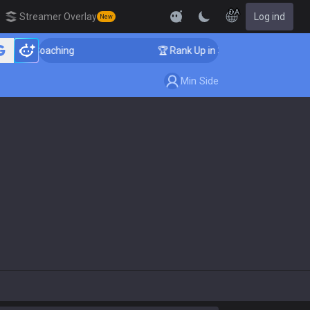
DA
Streamer Overlay
Log ind
New
ger Coaching
🏆 Rank Up in 3 Days! Challenger Coachi
Min Side