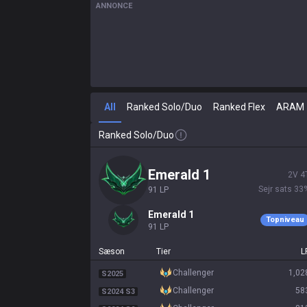
ANNONCE
All
Ranked Solo/Duo
Ranked Flex
ARAM
Ranked Solo/Duo
emerald 1
2
V
4
Sejr sats
33
91
LP
emerald 1
Topniveau
91
LP
Sæson
Tier
L
challenger
1,02
S2025
challenger
58
S2024 S3