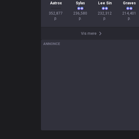
Aatrox
Sylas
Lee Sin
Graves
352,877

236,580

232,312

214,401

p.
p.
p.
p.
Vis mere
ANNONCE