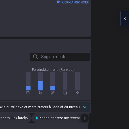
FJERN ANNONCER
Søg en mester
Foretrukken rolle (Ranked)
 hvis du vil have et mere præcis billede af dit niveau.
 team luck lately?
Please analyze my recent playstyle.