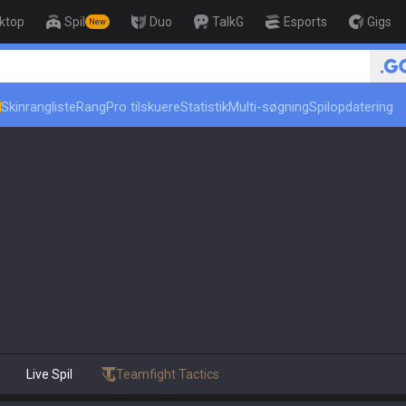
ktop
Spil
Duo
TalkG
Esports
Gigs
New
🏆 Rank Up in 3 Days! Challen
Skinrangliste
Rang
Pro tilskuere
Statistik
Multi-søgning
Spilopdatering
)
Live Spil
Teamfight Tactics