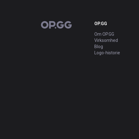
OP.GG
OP.GG
Om OP.GG
Virksomhed
Blog
Logo-historie