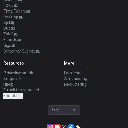
2XKO
Time Takers
Desktop
Spil
Duo
TalkG
Esports
Gigs
Streamer Overlay
Resources
More
Privatlivspolitik
Forretning
Brugervilkår
Annoncering
Hjælp
Rekruttering
E-mail forespørgsel
Kontakt os
dansk