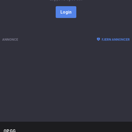
Login
ANNONCE
FJERN ANNONCER
OP.GG