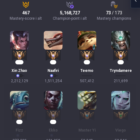
467
5,168,727
73
/ 173
Mastery-score i alt
Champion-point i alt
Mastery champions
174
90
44
19
Xin Zhao
Naafiri
Teemo
Tryndamere
2,212,129
1,511,254
507,412
211,699
17
17
Fizz
Ekko
Master Yi
Viego