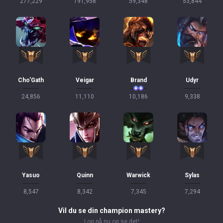
277,229
191,958
59,348
53,844
Cho'Gath
Veigar
Brand
Udyr
24,856
11,110
10,186
9,338
Yasuo
Quinn
Warwick
Sylas
8,547
8,342
7,345
7,294
Vil du se din champion mastery?
Log på nu og se det!