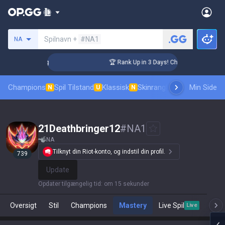
Søg en indkalder
Spilnavn +
#NA1
NA
llenger Coaching
🏆 Rank Up in 3 Days! Challenger Coaching
Champions
Spil Tilstand
Klassisk
Skinrangliste
Rang
Min Side
Pro tilsk
N
U
N
21Deathbringer12
#
NA1
NA
Tilknyt din Riot-konto, og indstil din profil.
739
Update
Opdater tilgængelig tid
:
om 15 sekunder
Oversigt
Stil
Champions
Mastery
Live Spil
T
Live