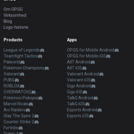
Om OP.GG
Virksomhed
Blog
Logo-historie
Products
Apps
League of Legends
OP.GG for Mobile Android
Teamfight Tactics
OP.GG for Mobile iOS
Palworld
AllT Android
Pokémon Champions
AllT iOS
Valorant
Valorant Android
PUBG
Valorant iOS
ROBLOX
Gigs Android
OVERWATCH2
Gigs iOS
Pokémon Pokopia
TalkG Android
Marvel Rivals
TalkG iOS
Arc Raiders
Esports Android
Slay The Spire 2
Esports iOS
Counter Strike 2
Fortnite
Diablo 4