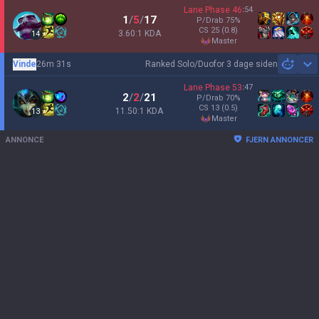
Lane Phase
46
:
54
1
/
5
/
17
P/Drab
75
%
CS
25
(0.8)
3.60:1 KDA
14
master
Vinde
26m 31s
Ranked Solo/Duo
for 3 dage siden
Sh
Lane Phase
53
:
47
2
/
2
/
21
P/Drab
70
%
CS
13
(0.5)
11.50:1 KDA
13
master
ANNONCE
FJERN ANNONCER