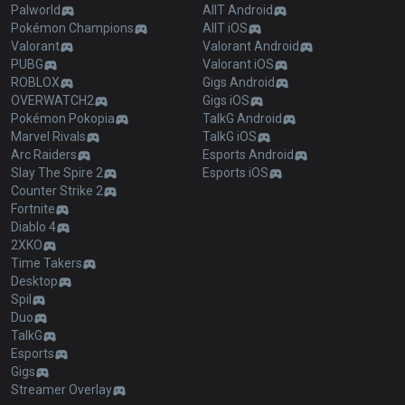
Palworld
AllT Android
Pokémon Champions
AllT iOS
Valorant
Valorant Android
PUBG
Valorant iOS
ROBLOX
Gigs Android
OVERWATCH2
Gigs iOS
Pokémon Pokopia
TalkG Android
Marvel Rivals
TalkG iOS
Arc Raiders
Esports Android
Slay The Spire 2
Esports iOS
Counter Strike 2
Fortnite
Diablo 4
2XKO
Time Takers
Desktop
Spil
Duo
TalkG
Esports
Gigs
Streamer Overlay