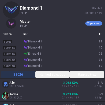
diamond 1
38
V
42
T
Sejr sats
48
%
59
LP
master
Topniveau
16
LP
Sæson
Tier
LP
diamond 1
83
S2025
diamond 1
10
S2024 S3
emerald 1
75
S2024 S2
diamond 1
36
S2024 S1
diamond 2
60
S2023 S2
S2026
Ranked Solo/Duo
Ranked Flex
Alle
3.06:1 KDA
51
%
CS
147
(
5.3
)
5.3 / 5.1 / 10.3
537
Spil
Karma
3.72:1 KDA
56
%
CS
32
(
1.2
)
2.1 / 4.8 / 15.7
62
Spil