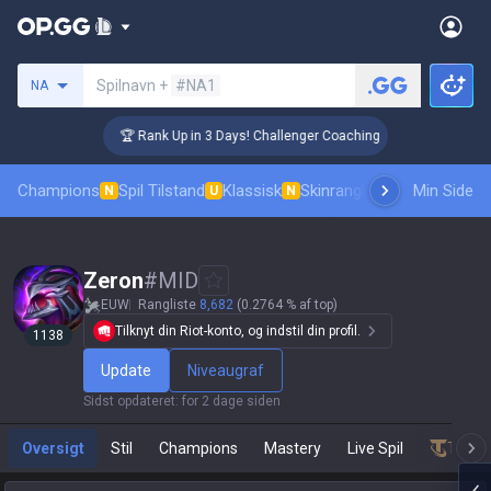
Søg en indkalder
Spilnavn +
#NA1
NA
🏆 Rank Up in 3 Days! Challenger Coaching
Champions
Spil Tilstand
Klassisk
Skinrangliste
Rang
Min Side
Pro tilsk
N
U
N
Zeron
#
MID
EUW
Rangliste
8,682
(0.2764 % af top)
Tilknyt din Riot-konto, og indstil din profil.
1138
Update
Niveaugraf
Sidst opdateret
:
for 2 dage siden
Oversigt
Stil
Champions
Mastery
Live Spil
Teamf