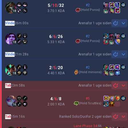
5
/
10
/
32
#2
(
Hold Poros
)
3.70:1 KDA
18
Vinde
26m 00s
Arena
for 1 uge siden
Sh
6
/
6
/
26
#2
(
Hold Poros
)
5.33:1 KDA
18
Vinde
21m 28s
Arena
for 1 uge siden
Sh
2
/
5
/
20
#2
(
Hold minions
)
4.40:1 KDA
18
Tab
23m 58s
Arena
for 1 uge siden
Sh
4
/
6
/
8
#5
(
Hold Scuttles
)
2.00:1 KDA
16
Tab
15m 16s
Ranked Solo/Duo
for 2 uger siden
Sh
Lane Phase
34
:
66