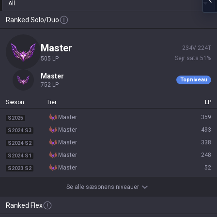
All
Ranked Solo/Duo
master
234
V
224
T
Sejr sats
51
%
505
LP
master
Topniveau
752
LP
Sæson
Tier
LP
master
359
S2025
master
493
S2024 S3
master
338
S2024 S2
master
248
S2024 S1
master
52
S2023 S2
Se alle sæsonens niveauer
Ranked Flex