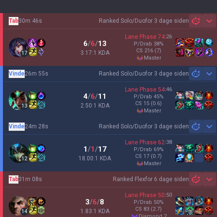
Tab
30m 46s
Ranked Solo/Duo
for 3 dage siden
Sh
Lane Phase
74
:
26
6
/
6
/
13
P/Drab
38
%
CS
216
(7)
3.17:1 KDA
17
master
Vinde
26m 55s
Ranked Solo/Duo
for 3 dage siden
Sh
Lane Phase
54
:
46
4
/
6
/
11
P/Drab
45
%
CS
15
(0.6)
2.50:1 KDA
13
master
Vinde
24m 28s
Ranked Solo/Duo
for 3 dage siden
Sh
Lane Phase
62
:
38
1
/
1
/
17
P/Drab
69
%
CS
17
(0.7)
18.00:1 KDA
12
master
Tab
31m 08s
Ranked Flex
for 6 dage siden
Sh
Lane Phase
50
:
50
3
/
6
/
8
P/Drab
50
%
CS
83
(2.7)
1.83:1 KDA
14
diamond 2