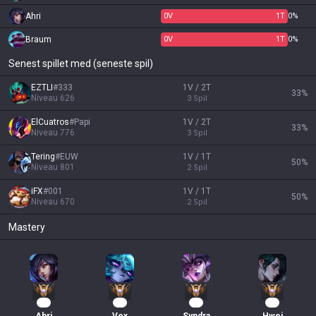
Ahri
0
V
1
T
0%
Braum
0
V
1
T
0%
Senest spillet med (seneste spil)
EZTLI
#
333
1V / 2T
33
%
Niveau
626
3
Spil
ElCuatros
#
Papi
1V / 2T
33
%
Niveau
776
3
Spil
Tering
#
EUW
1V / 1T
50
%
Niveau
801
2
Spil
iFX
#
001
1V / 1T
50
%
Niveau
670
2
Spil
Mastery
47
39
38
34