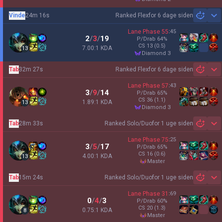
Vinde
24m 16s
Ranked Flex
for 6 dage siden
Sh
Lane Phase
55
:
45
2
/
3
/
19
P/Drab
64
%
CS
13
(0.5)
7.00:1 KDA
13
diamond 3
Tab
32m 27s
Ranked Flex
for 6 dage siden
Sh
Lane Phase
57
:
43
3
/
9
/
14
P/Drab
65
%
CS
36
(1.1)
1.89:1 KDA
13
diamond 3
Tab
28m 33s
Ranked Solo/Duo
for 1 uge siden
Sh
Lane Phase
75
:
25
3
/
5
/
17
P/Drab
65
%
CS
16
(0.6)
4.00:1 KDA
13
master
Tab
15m 24s
Ranked Solo/Duo
for 1 uge siden
Sh
Lane Phase
31
:
69
0
/
4
/
3
P/Drab
60
%
CS
20
(1.3)
0.75:1 KDA
8
master