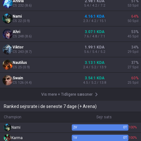
Anivia
2.98:1 KDA
51
%
CS
232
(
8.6
)
5.4 / 4.2 / 7.2
53
Spil
Nami
4.16:1 KDA
64
%
CS
22
(
0.9
)
2.3 / 4.2 / 15.1
50
Spil
Ahri
3.07:1 KDA
53
%
CS
248
(
8.6
)
7.6 / 4.8 / 7.1
45
Spil
Viktor
1.99:1 KDA
34
%
CS
243
(
8.7
)
5.6 / 5.4 / 5.2
29
Spil
Nautilus
3.13:1 KDA
37
%
CS
25
(
0.9
)
2.4 / 5.2 / 13.9
27
Spil
Swain
3.54:1 KDA
60
%
CS
126
(
4.4
)
4.5 / 5.2 / 13.8
25
Spil
Vis mere
+
Tidligere sæsoner
Ranked sejrsrate i de seneste 7 dage (+ Arena)
Champion
Sejr sats
Nami
2
V
0
T
100%
Karma
1
V
0
T
100%