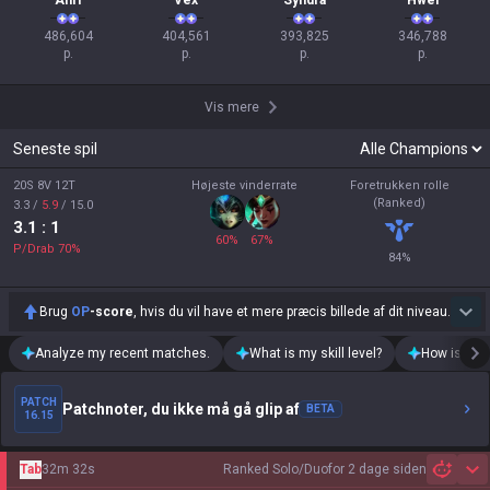
Ahri
Vex
Syndra
Hwei
486,604

404,561

393,825

346,788

p.
p.
p.
p.
Vis mere
Seneste spil
20S 8V 12T
Højeste vinderrate
Foretrukken rolle
(Ranked)
3.3
/
5.9
/
15.0
3.1
: 1
60
%
67
%
P/Drab
70
%
84
%
Brug
OP
-score
, hvis du vil have et mere præcis billede af dit niveau.
Analyze my recent matches.
What is my skill level?
How is my t
PATCH
Patchnoter, du ikke må gå glip af
BETA
16.15
Tab
32m 32s
Ranked Solo/Duo
for 2 dage siden
Sh