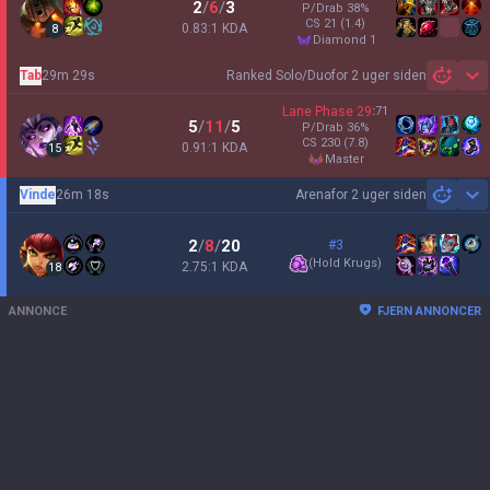
2
/
6
/
3
P/Drab
38
%
CS
21
(1.4)
0.83:1 KDA
8
diamond 1
Tab
29m 29s
Ranked Solo/Duo
for 2 uger siden
Sh
Lane Phase
29
:
71
5
/
11
/
5
P/Drab
36
%
CS
230
(7.8)
0.91:1 KDA
15
master
Vinde
26m 18s
Arena
for 2 uger siden
Sh
2
/
8
/
20
#3
(
Hold Krugs
)
2.75:1 KDA
18
ANNONCE
FJERN ANNONCER