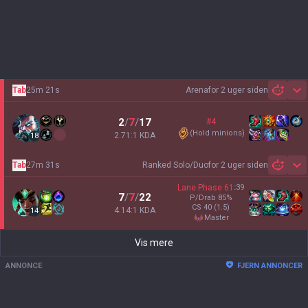
Tab
25m 21s
Arena
for 2 uger siden
Sh
2
/
7
/
17
#4
(
Hold minions
)
2.71:1 KDA
18
Tab
27m 31s
Ranked Solo/Duo
for 2 uger siden
Sh
Lane Phase
61
:
39
7
/
7
/
22
P/Drab
85
%
CS
40
(1.5)
4.14:1 KDA
14
master
Vis mere
ANNONCE
FJERN ANNONCER