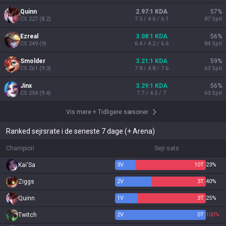
Quinn
2.97:1 KDA
57
%
CS
227
(
8.2
)
7.5 / 4.6 / 6.1
87
Spil
Ezreal
3.08:1 KDA
56
%
CS
249
(
9
)
6.4 / 4.2 / 6.6
84
Spil
Smolder
3.21:1 KDA
59
%
CS
261
(
9.3
)
7.8 / 4.8 / 7.6
63
Spil
Jinx
3.29:1 KDA
56
%
CS
254
(
9.4
)
7.7 / 4.5 / 7
63
Spil
Vis mere
+
Tidligere sæsoner
Ranked sejrsrate i de seneste 7 dage (+ Arena)
Champion
Sejr sats
Kai'Sa
3
V
10
T
23%
Ziggs
2
V
3
T
40%
Quinn
1
V
3
T
25%
Twitch
2
V
0
T
100%