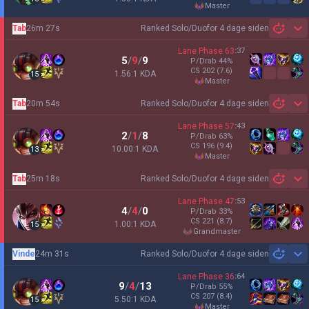
master
Tab
26m 27s
Ranked Solo/Duo
for 4 dage siden
Sh
Lane Phase
63
:
37
5
/
9
/
9
P/Drab
44
%
CS
202
(7.6)
1.56:1 KDA
15
master
Tab
20m 54s
Ranked Solo/Duo
for 4 dage siden
Sh
Lane Phase
57
:
43
2
/
1
/
8
P/Drab
63
%
CS
196
(9.4)
10.00:1 KDA
13
master
Tab
25m 18s
Ranked Solo/Duo
for 4 dage siden
Sh
Lane Phase
47
:
53
4
/
4
/
0
P/Drab
33
%
CS
221
(8.7)
1.00:1 KDA
15
grandmaster
Vinde
24m 31s
Ranked Solo/Duo
for 4 dage siden
Sh
Lane Phase
36
:
64
9
/
4
/
13
P/Drab
55
%
CS
207
(8.4)
5.50:1 KDA
15
master