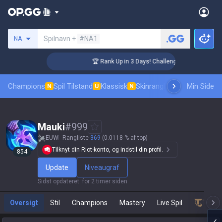
Søg en indkalder
Spilnavn +
#NA1
NA
🏆 Rank Up in 3 Days! Challenger Coaching
Champions
Spil Tilstand
Klassisk
Skinrangliste
Rang
Min Side
Pro tilsk
N
U
N
Mauki
#
999
EUW
Rangliste
369
(0.0118 % af top)
Tilknyt din Riot-konto, og indstil din profil.
854
Update
Niveaugraf
Sidst opdateret
:
for 2 timer siden
Oversigt
Stil
Champions
Mastery
Live Spil
Teamf