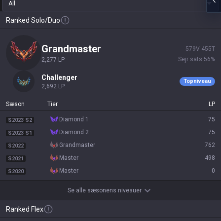
All
Ranked Solo/Duo
grandmaster
579
V
455
T
Sejr sats
56
%
2,277
LP
challenger
Topniveau
2,692
LP
Sæson
Tier
LP
diamond 1
75
S2023 S2
diamond 2
75
S2023 S1
grandmaster
762
S2022
master
498
S2021
master
0
S2020
Se alle sæsonens niveauer
Ranked Flex