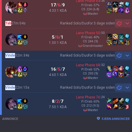
Lane Phase
64
:
36
17
/
6
/
9
P/Drab
57
%
CS
224
(6.8)
4.33:1 KDA
19
master
Tab
27m 04s
Ranked Solo/Duo
for 5 dage siden
Sh
Lane Phase
50
:
50
5
/
6
/
1
P/Drab
40
%
CS
244
(9)
1.00:1 KDA
15
grandmaster
Vinde
32m 34s
Ranked Solo/Duo
for 5 dage siden
Sh
Lane Phase
68
:
32
16
/
5
/
7
P/Drab
52
%
CS
293
(9)
4.60:1 KDA
18
master
Vinde
22m 15s
Ranked Solo/Duo
for 5 dage siden
Sh
Lane Phase
76
:
24
8
/
2
/
7
P/Drab
65
%
CS
212
(9.5)
7.50:1 KDA
14
master
ANNONCE
FJERN ANNONCER