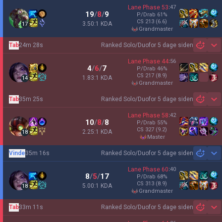
Lane Phase
53
:
47
19
/
8
/
9
P/Drab
61
%
CS
213
(6.6)
3.50:1 KDA
17
grandmaster
Tab
24m 28s
Ranked Solo/Duo
for 5 dage siden
Sh
Lane Phase
44
:
56
4
/
6
/
7
P/Drab
46
%
CS
217
(8.9)
1.83:1 KDA
14
grandmaster
Tab
35m 25s
Ranked Solo/Duo
for 5 dage siden
Sh
Lane Phase
58
:
42
10
/
8
/
8
P/Drab
55
%
CS
327
(9.2)
2.25:1 KDA
18
master
Vinde
35m 16s
Ranked Solo/Duo
for 5 dage siden
Sh
Lane Phase
60
:
40
8
/
5
/
17
P/Drab
68
%
CS
313
(8.9)
5.00:1 KDA
18
grandmaster
Tab
33m 11s
Ranked Solo/Duo
for 5 dage siden
Sh