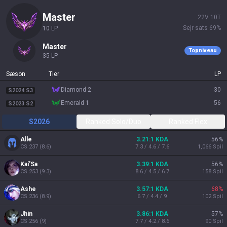
master
22
V
10
T
Sejr sats
69
%
10
LP
master
Topniveau
35
LP
Sæson
Tier
LP
diamond 2
30
S2024 S3
emerald 1
56
S2023 S2
S2026
Ranked Solo/Duo
Ranked Flex
Alle
3.21:1 KDA
56
%
CS
237
(
8.6
)
7.3 / 4.6 / 7.6
1,066
Spil
Kai'Sa
3.39:1 KDA
56
%
CS
253
(
9.3
)
8.6 / 4.5 / 6.7
158
Spil
Ashe
3.57:1 KDA
68
%
CS
236
(
8.9
)
6.7 / 4.4 / 9
102
Spil
Jhin
3.86:1 KDA
57
%
CS
256
(
9
)
7.7 / 4.2 / 8.6
90
Spil