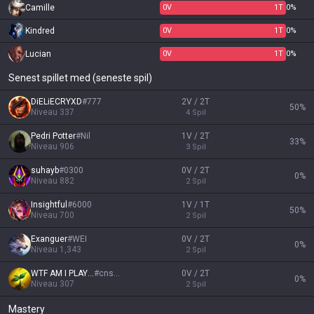
Camille
0
V
1
T
0%
Kindred
0
V
1
T
0%
Lucian
0
V
1
T
0%
Senest spillet med (seneste spil)
DiELiECRYXD
#
777
2V / 2T
50
%
Niveau
337
4
Spil
Pedri Potter
#
Nil
1V / 2T
33
%
Niveau
906
3
Spil
suhayb
#
0300
0V / 2T
0
%
Niveau
882
2
Spil
Insightful
#
6000
1V / 1T
50
%
Niveau
700
2
Spil
Exanguer
#
WEI
0V / 2T
0
%
Niveau
1,343
2
Spil
WTF AM I PLAYING
#
cnszn
0V / 2T
0
%
Niveau
307
2
Spil
Mastery