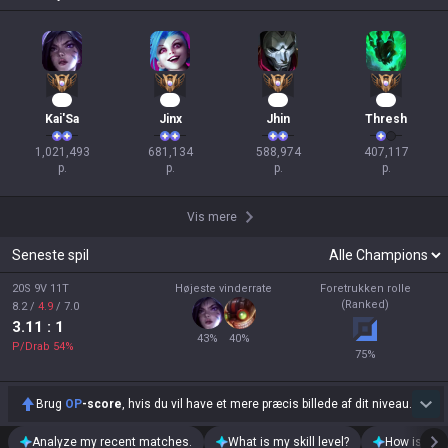
95
65
56
36
Kai'Sa
Jinx
Jhin
Thresh
1,021,493

681,134

588,974

407,117

p.
p.
p.
p.
Vis mere
Seneste spil
20S 9V 11T
Højeste vinderrate
Foretrukken rolle
(Ranked)
8.2
/
4.9
/
7.0
3.11
: 1
43
%
40
%
P/Drab
54
%
75
%
Brug
OP
-score
, hvis du vil have et mere præcis billede af dit niveau.
Analyze my recent matches.
What is my skill level?
How is my t