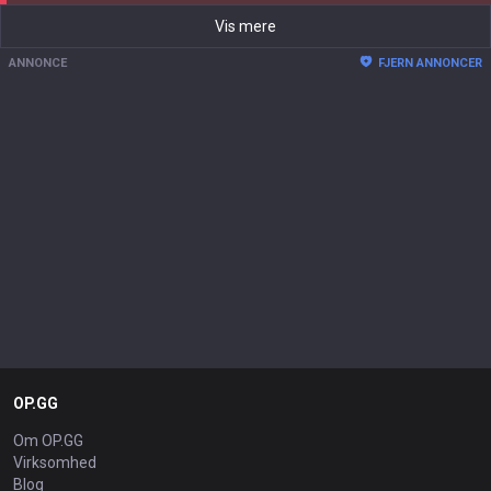
Vis mere
ANNONCE
FJERN ANNONCER
OP.GG
Om OP.GG
Virksomhed
Blog