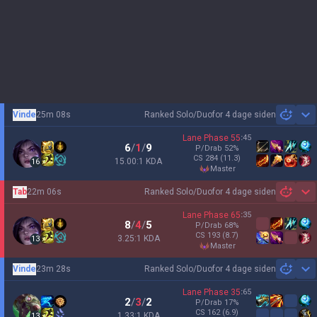
Vinde
25m 08s
Ranked Solo/Duo
for 4 dage siden
Sh
Lane Phase
55
:
45
6
/
1
/
9
P/Drab
52
%
CS
284
(11.3)
15.00:1 KDA
16
master
Tab
22m 06s
Ranked Solo/Duo
for 4 dage siden
Sh
Lane Phase
65
:
35
8
/
4
/
5
P/Drab
68
%
CS
193
(8.7)
3.25:1 KDA
13
master
Vinde
23m 28s
Ranked Solo/Duo
for 4 dage siden
Sh
Lane Phase
35
:
65
2
/
3
/
2
P/Drab
17
%
CS
162
(6.9)
1.33:1 KDA
13