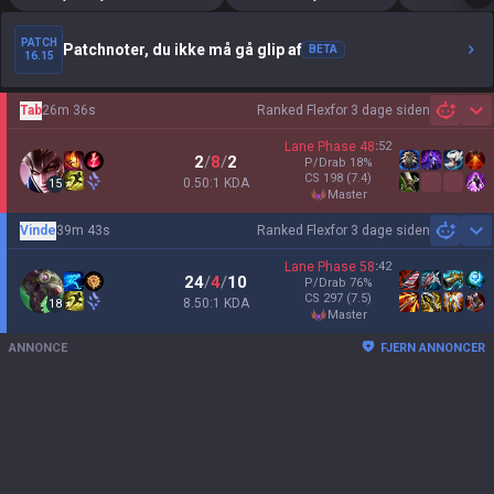
PATCH
Patchnoter, du ikke må gå glip af
BETA
16.15
Tab
26m 36s
Ranked Flex
for 3 dage siden
Sh
Lane Phase
48
:
52
2
/
8
/
2
P/Drab
18
%
CS
198
(7.4)
0.50:1 KDA
15
master
Vinde
39m 43s
Ranked Flex
for 3 dage siden
Sh
Lane Phase
58
:
42
24
/
4
/
10
P/Drab
76
%
CS
297
(7.5)
8.50:1 KDA
18
master
ANNONCE
FJERN ANNONCER