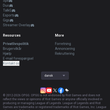
Spil
Duo
TalkG
Esports
Gigs
Streamer Overlay
Resources
More
Privatlivspolitik
Forretning
Brugervilkår
Annoncering
Hjælp
Rekruttering
E-mail forespørgsel
Kontakt os
dansk
© 2012-
2026
OP.GG. OP.GG is not endorsed by Riot Games and does not
reflect the views or opinions of Riot Games or anyone officially involved in
producing or managing League of Legends. League of Legends and Riot
Games are trademarks or registered trademarks of Riot Games, Inc. League