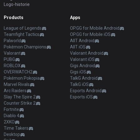
Logo-historie
Products
Apps
League of Legends
OP.GG for Mobile Android
Teamfight Tactics
OP.GG for Mobile iOS
Palworld
AllT Android
Pokémon Champions
AllT iOS
Valorant
Valorant Android
PUBG
Valorant iOS
ROBLOX
Gigs Android
OVERWATCH2
Gigs iOS
Pokémon Pokopia
TalkG Android
Marvel Rivals
TalkG iOS
Arc Raiders
Esports Android
Slay The Spire 2
Esports iOS
Counter Strike 2
Fortnite
Diablo 4
2XKO
Time Takers
Desktop