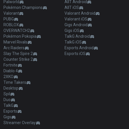
Palworld
AllT Android
Pokémon Champions
AllT iOS
Valorant
Valorant Android
PUBG
Valorant iOS
ROBLOX
Gigs Android
OVERWATCH2
Gigs iOS
Pokémon Pokopia
TalkG Android
Marvel Rivals
TalkG iOS
Arc Raiders
Esports Android
Slay The Spire 2
Esports iOS
Counter Strike 2
Fortnite
Diablo 4
2XKO
Time Takers
Desktop
Spil
Duo
TalkG
Esports
Gigs
Streamer Overlay