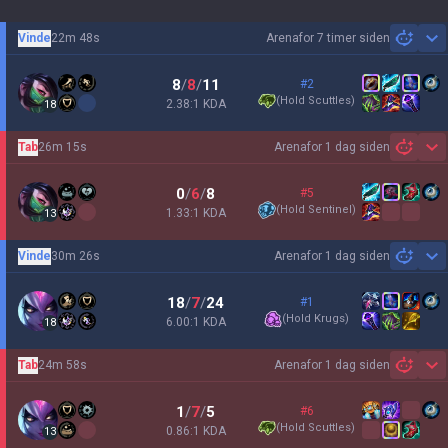
Vinde
22m 48s
Arena
for 7 timer siden
Sh
8
/
8
/
11
#2
(
Hold Scuttles
)
2.38:1 KDA
18
Tab
26m 15s
Arena
for 1 dag siden
Sh
0
/
6
/
8
#5
(
Hold Sentinel
)
1.33:1 KDA
13
Vinde
30m 26s
Arena
for 1 dag siden
Sh
18
/
7
/
24
#1
(
Hold Krugs
)
6.00:1 KDA
18
Tab
24m 58s
Arena
for 1 dag siden
Sh
1
/
7
/
5
#6
(
Hold Scuttles
)
0.86:1 KDA
13