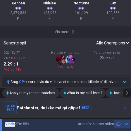
Kennen
Nidalee
Nocturne
Jax
2,379,533

105,038

101,129

100,656

p.
p.
p.
p.
Vis mere
Seneste spil
20S 13V 7T
Højeste vinderrate
Foretrukken rolle
(Ranked)
7.0
/
8.4
/
12.2
2.29
: 1
67
%
67
%
P/Drab
78
%
Brug
OP
-score
, hvis du vil have et mere præcis billede af dit niveau.
Analyze my recent matches.
What is my skill level?
How is my t
PATCH
Patchnoter, du ikke må gå glip af
BETA
16.15
Vinde
27m 55s
Arena
for 6 timer siden
Sh