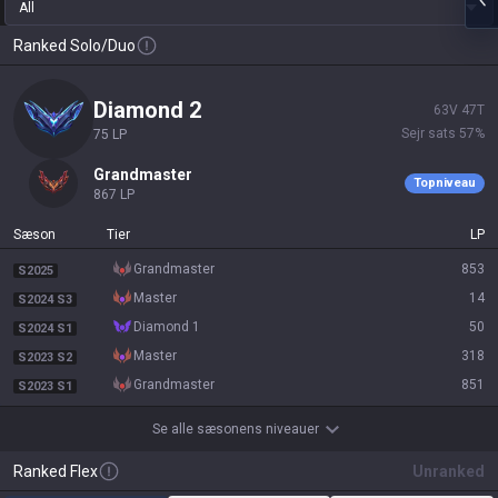
All
Ranked Solo/Duo
diamond 2
63
V
47
T
Sejr sats
57
%
75
LP
grandmaster
Topniveau
867
LP
Sæson
Tier
LP
grandmaster
853
S2025
master
14
S2024 S3
diamond 1
50
S2024 S1
master
318
S2023 S2
grandmaster
851
S2023 S1
Se alle sæsonens niveauer
Ranked Flex
Unranked