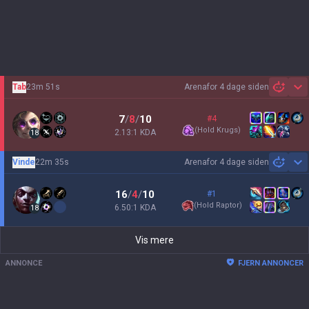
Tab
23m 51s
Arena
for 4 dage siden
Sh
7
/
8
/
10
#4
(
Hold Krugs
)
2.13:1 KDA
18
Vinde
22m 35s
Arena
for 4 dage siden
Sh
16
/
4
/
10
#1
(
Hold Raptor
)
6.50:1 KDA
18
Vis mere
ANNONCE
FJERN ANNONCER