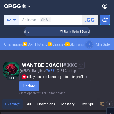
Søg en indkalder
Spilnavn +
#NA1
NA
allenger Coaching
🏆 Rank Up in 3 Days! Challenger Coachin
Champions
Spil Tilstand
Klassisk
Skinrangliste
Rang
Min Side
Pro tilsk
N
U
N
I WANT BE COACH
#
0003
EUW
Rangliste
70,331
(2.24 % af top)
Tilknyt din Riot-konto, og indstil din profil.
754
Update
Sidst opdateret
:
for 5 timer siden
Oversigt
Stil
Champions
Mastery
Live Spil
Teamf