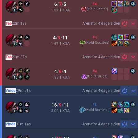
6
/
7
/
5
#4
(
Hold Raptor
)
1.57:1 KDA
15
Tab
22m 18s
Arena
for 4 dage siden
Sh
4
/
9
/
11
#4
(
Hold Scuttles
)
1.67:1 KDA
17
Tab
21m 37s
Arena
for 4 dage siden
Sh
4
/
6
/
4
#4
(
Hold Krugs
)
1.33:1 KDA
15
Vinde
29m 51s
Arena
for 4 dage siden
Sh
16
/
9
/
11
#3
(
Hold Sentinel
)
3.00:1 KDA
18
Vinde
31m 14s
Arena
for 4 dage siden
Sh