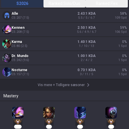
S2026
Ranked Solo/Duo
Ranked Flex
Alle
2.43:1 KDA
58
%
CS
207
(
7.5
)
5.5 / 5 / 6.7
109
Spil
Kennen
2.50:1 KDA
59
%
CS
208
(
7.5
)
5.6 / 4.9 / 6.7
106
Spil
Karma
1.40:1 KDA
0
%
CS
80
(
2.5
)
1 / 10 / 13
1
Spil
Dr. Mundo
1.00:1 KDA
0
%
CS
242
(
9.6
)
2 / 4 / 2
1
Spil
Nocturne
0.73:1 KDA
0
%
CS
157
(
7.1
)
3 / 11 / 5
1
Spil
Vis mere
+
Tidligere sæsoner
Mastery
219
12
12
12