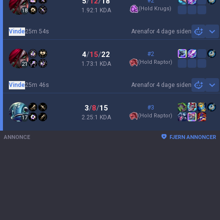
5
/
12
/
18
#2
(
Hold Krugs
)
1.92:1 KDA
18
Vinde
25m 54s
Arena
for 4 dage siden
Sh
4
/
15
/
22
#2
(
Hold Raptor
)
1.73:1 KDA
21
Vinde
25m 46s
Arena
for 4 dage siden
Sh
3
/
8
/
15
#3
(
Hold Raptor
)
2.25:1 KDA
17
ANNONCE
FJERN ANNONCER