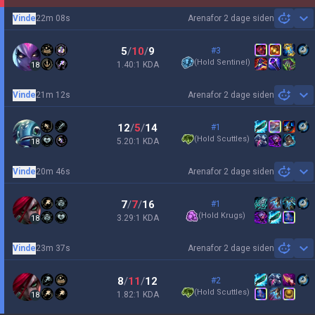
Vinde
22m 08s
Arena
for 2 dage siden
Sh
5
/
10
/
9
#3
(
Hold Sentinel
)
1.40:1 KDA
18
Vinde
21m 12s
Arena
for 2 dage siden
Sh
12
/
5
/
14
#1
(
Hold Scuttles
)
5.20:1 KDA
18
Vinde
20m 46s
Arena
for 2 dage siden
Sh
7
/
7
/
16
#1
(
Hold Krugs
)
3.29:1 KDA
18
Vinde
23m 37s
Arena
for 2 dage siden
Sh
8
/
11
/
12
#2
(
Hold Scuttles
)
1.82:1 KDA
18