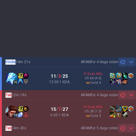
Vinde
14m 21s
ARAM
for 4 dage siden
Sh
P/Drab
84
%
11
/
3
/
25
CS
64
(4.5)
12.00:1 KDA
16
gold 4
Tab
22m 18s
ARAM
for 4 dage siden
Sh
P/Drab
82
%
15
/
7
/
27
CS
28
(1.3)
6.00:1 KDA
18
gold 3
Tab
24m 45s
ARAM
for 5 dage siden
Sh