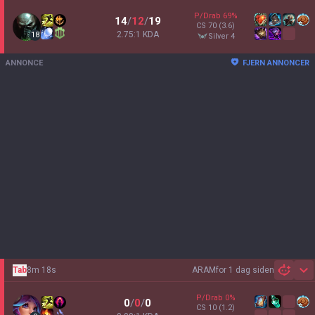
P/Drab
69
%
14
/
12
/
19
CS
70
(3.6)
2.75:1 KDA
18
silver 4
ANNONCE
FJERN ANNONCER
Tab
8m 18s
ARAM
for 1 dag siden
Sh
P/Drab
0
%
0
/
0
/
0
CS
10
(1.2)