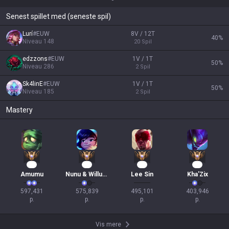
Senest spillet med (seneste spil)
Lurí
#
EUW
8V / 12T
40
%
Niveau
148
20
Spil
edzzons
#
EUW
1V / 1T
50
%
Niveau
286
2
Spil
Sk4linE
#
EUW
1V / 1T
50
%
Niveau
185
2
Spil
Mastery
57
51
46
35
Amumu
Nunu & Willump
Lee Sin
Kha'Zix
597,431

575,839

495,101

403,946

p.
p.
p.
p.
Vis mere