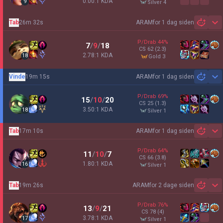
0.00:1 KDA
9
silver 4
Tab
26m 32s
ARAM
for 1 dag siden
Sh
P/Drab
44
%
7
/
9
/
18
CS
62
(2.3)
2.78:1 KDA
18
gold 3
Vinde
19m 15s
ARAM
for 1 dag siden
Sh
P/Drab
69
%
15
/
10
/
20
CS
25
(1.3)
3.50:1 KDA
18
silver 1
Tab
17m 10s
ARAM
for 1 dag siden
Sh
P/Drab
64
%
11
/
10
/
7
CS
66
(3.8)
1.80:1 KDA
16
silver 1
Tab
19m 26s
ARAM
for 2 dage siden
Sh
P/Drab
76
%
13
/
9
/
21
CS
78
(4)
3.78:1 KDA
17
silver 1