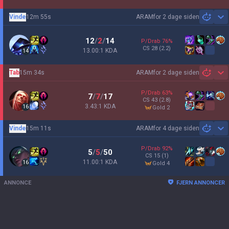
Vinde
12m 55s
ARAM
for 2 dage siden
Sh
12
/
2
/
14
P/Drab
76
%
CS
28
(2.2)
13.00:1 KDA
14
Tab
15m 34s
ARAM
for 2 dage siden
Sh
P/Drab
63
%
7
/
7
/
17
CS
43
(2.8)
3.43:1 KDA
16
gold 2
Vinde
15m 11s
ARAM
for 4 dage siden
Sh
P/Drab
92
%
5
/
5
/
50
CS
15
(1)
11.00:1 KDA
16
gold 4
ANNONCE
FJERN ANNONCER