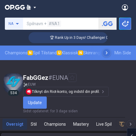
Søg en indkalder
Spilnavn +
#NA1
NA
🏆 Rank Up in 3 Days! Challenger Coaching
Champions
Spil Tilstand
Klassisk
Skinrangliste
Rang
Min Side
Pro tilsk
N
U
N
FabGGez
#
EUNA
EUW
Tilknyt din Riot-konto, og indstil din profil.
534
Update
Sidst opdateret
:
for 3 dage siden
Oversigt
Stil
Champions
Mastery
Live Spil
Teamf