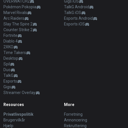
OVERWATCH2
Gigs iOS
Pokémon Pokopia
TalkG Android
Marvel Rivals
TalkG iOS
Arc Raiders
Esports Android
Slay The Spire 2
Esports iOS
Counter Strike 2
Fortnite
Diablo 4
2XKO
Time Takers
Desktop
Spil
Duo
TalkG
Esports
Gigs
Streamer Overlay
Resources
More
Privatlivspolitik
Forretning
Brugervilkår
Annoncering
Hjælp
Rekruttering