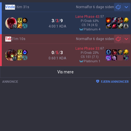
Vinde
16m 31s
Normal
for 6 dage siden
Sh
Lane Phase
43
:
57
3
/
3
/
9
P/Drab
63
%
CS
74
(4.5)
4.00:1 KDA
10
platinum 4
Tab
21m 10s
Normal
for 6 dage siden
Sh
Lane Phase
33
:
67
0
/
5
/
3
P/Drab
23
%
CS
151
(7.1)
0.60:1 KDA
11
platinum 1
Vis mere
ANNONCE
FJERN ANNONCER