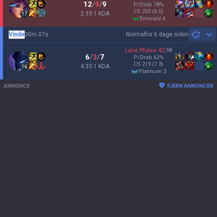
12
/
9
/
9
P/Drab
78
%
CS
203
(6.5)
2.33:1 KDA
17
emerald 4
Vinde
30m 07s
Normal
for 6 dage siden
Sh
Lane Phase
42
:
58
6
/
3
/
7
P/Drab
62
%
CS
219
(7.3)
4.33:1 KDA
16
platinum 2
ANNONCE
FJERN ANNONCER