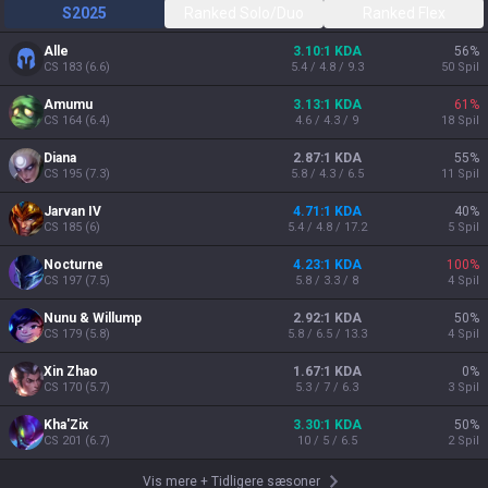
S2025
Ranked Solo/Duo
Ranked Flex
Alle
3.10:1 KDA
56
%
CS
183
(
6.6
)
5.4 / 4.8 / 9.3
50
Spil
Amumu
3.13:1 KDA
61
%
CS
164
(
6.4
)
4.6 / 4.3 / 9
18
Spil
Diana
2.87:1 KDA
55
%
CS
195
(
7.3
)
5.8 / 4.3 / 6.5
11
Spil
Jarvan IV
4.71:1 KDA
40
%
CS
185
(
6
)
5.4 / 4.8 / 17.2
5
Spil
Nocturne
4.23:1 KDA
100
%
CS
197
(
7.5
)
5.8 / 3.3 / 8
4
Spil
Nunu & Willump
2.92:1 KDA
50
%
CS
179
(
5.8
)
5.8 / 6.5 / 13.3
4
Spil
Xin Zhao
1.67:1 KDA
0
%
CS
170
(
5.7
)
5.3 / 7 / 6.3
3
Spil
Kha'Zix
3.30:1 KDA
50
%
CS
201
(
6.7
)
10 / 5 / 6.5
2
Spil
Vis mere
+
Tidligere sæsoner