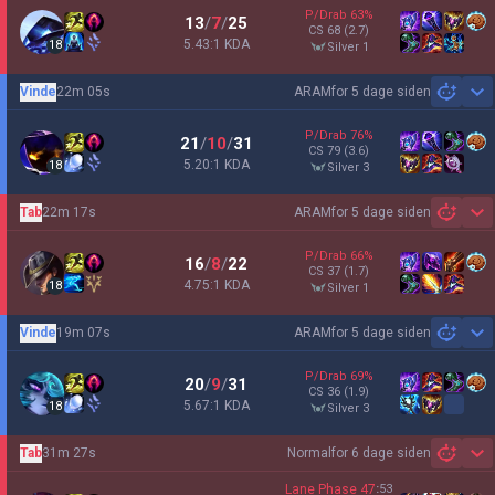
P/Drab
63
%
13
/
7
/
25
CS
68
(2.7)
5.43:1 KDA
18
silver 1
Vinde
22m 05s
ARAM
for 5 dage siden
Sh
P/Drab
76
%
21
/
10
/
31
CS
79
(3.6)
5.20:1 KDA
18
silver 3
Tab
22m 17s
ARAM
for 5 dage siden
Sh
P/Drab
66
%
16
/
8
/
22
CS
37
(1.7)
4.75:1 KDA
18
silver 1
Vinde
19m 07s
ARAM
for 5 dage siden
Sh
P/Drab
69
%
20
/
9
/
31
CS
36
(1.9)
5.67:1 KDA
18
silver 3
Tab
31m 27s
Normal
for 6 dage siden
Sh
Lane Phase
47
:
53