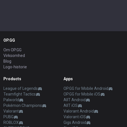
OP.GG
Om OP.GG
Virksomhed
Blog
Logo-historie
Products
Apps
League of Legends
OP.GG for Mobile Android
Teamfight Tactics
OP.GG for Mobile iOS
Palworld
AllT Android
Pokémon Champions
AllT iOS
Valorant
Valorant Android
PUBG
Valorant iOS
ROBLOX
Gigs Android