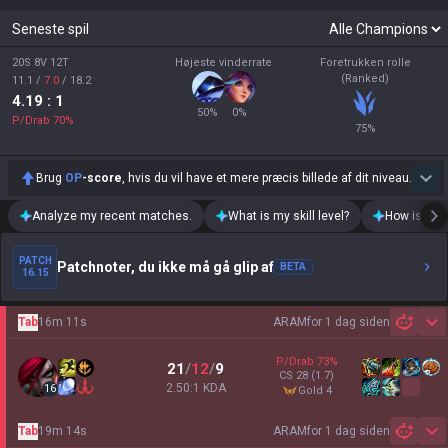
Seneste spil
20S 8V 12T
Højeste vinderrate
Foretrukken rolle
(Ranked)
11.1
/
7.0
/
18.2
4.19
: 1
50
%
0
%
P/Drab
70
%
75
%
Brug
OP
-score
, hvis du vil have et mere præcis billede af dit niveau.
Analyze my recent matches.
What is my skill level?
How is my t
PATCH
Patchnoter, du ikke må gå glip af
BETA
16.15
Tab
16m 11s
ARAM
for 1 dag siden
Sh
P/Drab
73
%
21
/
12
/
9
CS
28
(1.7)
2.50:1 KDA
16
gold 4
Tab
19m 14s
ARAM
for 1 dag siden
Sh