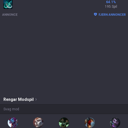
64.1
%
195 Spil
ANNONCE
FJERN ANNONCER
Rengar
Modspil
Svag mod