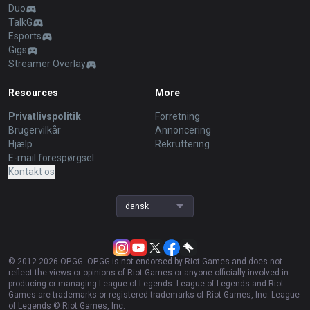
Duo
TalkG
Esports
Gigs
Streamer Overlay
Resources
More
Privatlivspolitik
Forretning
Brugervilkår
Annoncering
Hjælp
Rekruttering
E-mail forespørgsel
Kontakt os
dansk
© 2012-
2026
OP.GG. OP.GG is not endorsed by Riot Games and does not
reflect the views or opinions of Riot Games or anyone officially involved in
producing or managing League of Legends. League of Legends and Riot
Games are trademarks or registered trademarks of Riot Games, Inc. League
of Legends © Riot Games, Inc.