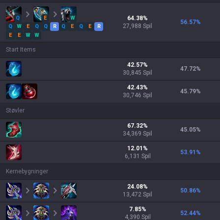
Q
E
W
64.38
%
56.57
%
27,988
Spil
Q
W
E
Q
Q
R
Q
E
Q
E
R
E
E
W
W
Start Items
42.57
%
47.72
%
30,845
Spil
42.43
%
45.79
%
30,746
Spil
Støvler
67.32
%
45.05
%
34,369
Spil
12.01
%
53.91
%
6,131
Spil
Kernebygninger
24.08
%
50.86
%
13,472
Spil
7.85
%
52.44
%
4,390
Spil