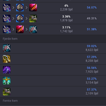
4
%
54.07
%
2,238
Spil
3.36
%
49.31
%
1,878
Spil
3.11
%
51.38
%
1,742
Spil
Fjerde Item
59.02
%
8,622 Spil
57.29
%
8,258 Spil
56.56
%
7,925 Spil
53.27
%
3,154 Spil
57.37
%
2,109 Spil
Femte Item