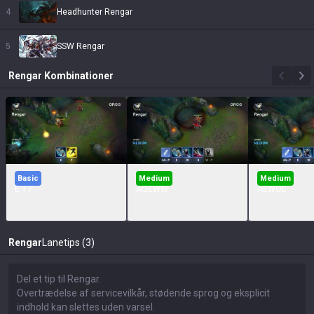
4
Headhunter Rengar
5
SSW Rengar
Rengar
Kombinationer
Basic
Medium
Medium
E + F
AQEWW
AEWQE
Rengar
Lanetips (3)