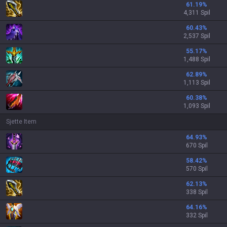
61.19
%
4,311 Spil
60.43
%
2,537 Spil
55.17
%
1,488 Spil
62.89
%
1,113 Spil
60.38
%
1,093 Spil
Sjette Item
64.93
%
670 Spil
58.42
%
570 Spil
62.13
%
338 Spil
64.16
%
332 Spil