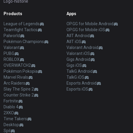
Logo-historie
Products
Apps
League of Legends
OP.GG for Mobile Android
Teamfight Tactics
OP.GG for Mobile iOS
Palworld
AllT Android
Pokémon Champions
AllT iOS
Valorant
Valorant Android
PUBG
Valorant iOS
ROBLOX
Gigs Android
OVERWATCH2
Gigs iOS
Pokémon Pokopia
TalkG Android
Marvel Rivals
TalkG iOS
Arc Raiders
Esports Android
Slay The Spire 2
Esports iOS
Counter Strike 2
Fortnite
Diablo 4
2XKO
Time Takers
Desktop
Spil