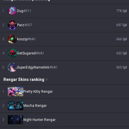
1
Dug
#
011
778
Spil
2
Parz
#
007
697
Spil
3
koozip
#
NA1
666
Spil
4
GetSugared
#
NA1
632
Spil
5
SuperEdgyName666
#
NA1
603
Spil
Rengar
Skins
ranking
1
Pretty Kitty Rengar
2
Mecha Rengar
3
Night Hunter Rengar