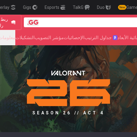
erlay
Gigs
Esports
TalkG
Duo
Gam
New
ربط 
را
ية الأبعاد
جداول الترتيب
الإحصائيات
مؤشر التصويب
التشكيلات
معلومات 
β
SEASON 26 // ACT 4