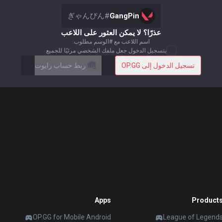
ぎゃんぴん
#
GangPin
عذرًا؟ لا يمكن العثور على اللاعب
اسم اللاعب مع #الوسم مطلوب.
بتسجيل الدخول جعل ملفك الشخصي مرئيًا للجميع
تسجيل الدخول إلى OP.GG
ربط حساب رايوت
Apps
Product
OP.GG for Mobile Android
League of Legend