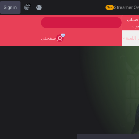
AR
Sign in
Streamer Ov
New
حساب
🎯 Level Up Your Aim to Radiant Status!
يوت
اللعبة
صفحتي