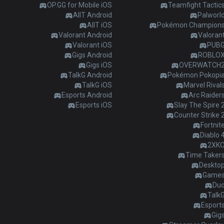
OP.GG for Mobile iOS
Teamfight Tactic
AllT Android
Palworl
AllT iOS
Pokémon Champion
Valorant Android
Valoran
Valorant iOS
PUB
Gigs Android
ROBLO
Gigs iOS
OVERWATCH
TalkG Android
Pokémon Pokopi
TalkG iOS
Marvel Rival
Esports Android
Arc Raider
Esports iOS
Slay The Spire 
Counter Strike 
Fortnit
Diablo 
2XK
Time Taker
Deskto
Game
Du
Talk
Esport
Gig