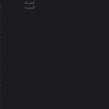
الشركة
s
المدونة
d
s
Türkçe
t
G
limba română
X
2
a
português
s
s
2
简体中文
2
e
4
繁體中文
O
s
p
српски језик
s
o
italiano
G
s
s
ไทย