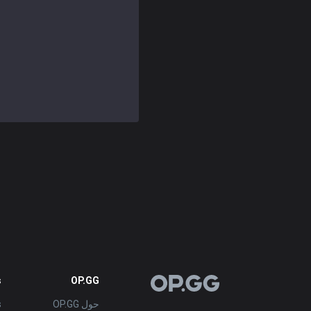
español
Nederlands
dansk
Svenska
Norsk
русский язык
magyar
s
OP.GG
OP.GG
حول OP.GG
s
suomi