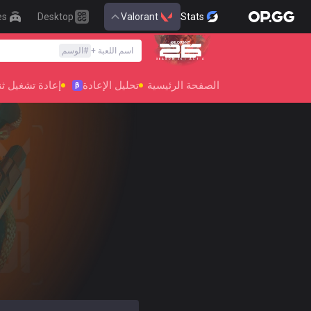
es
Desktop
Valorant
Stats
اسم اللعبة
+
#
الوسم
SEASON 26 : ACT 4
العربية
الصفحة الرئيسية
تحليل الإعادة
إعادة تشغيل ثنائ
β
English
Preferred
한국어
日本語
język polski
français
Deutsch