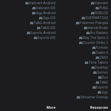
AllT
Valorant Android
Valorant
Valorant iOS
PUBG
Türkçe
Valorant
Gigs Android
ROBLOX
Gigs iOS
OVERWATCH2
TalkG Android
Pokémon Pokopia
Gigs
limba română
TalkG iOS
Marvel Rivals
Esports Android
Arc Raiders
TalkG
Esports iOS
Slay The Spire 2
português
Counter Strike 2
Fortnite
Esports
简体中文
Diablo 4
2XKO
Time Takers
繁體中文
Desktop
Games
Duo
српски језик
TalkG
Esports
Gigs
italiano
Streamer Overlay
More
Resources
ไทย