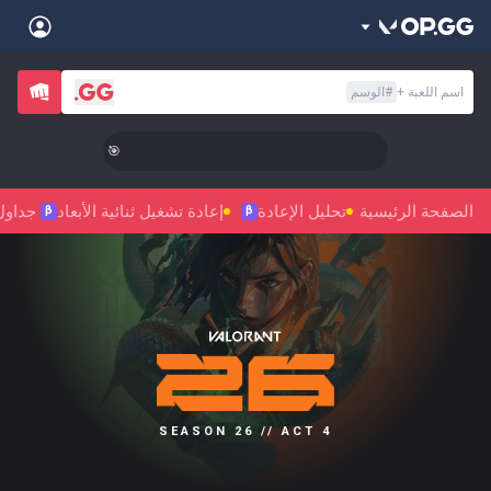
Back
اسم اللعبة
+
#
الوسم
Sign in
العربية
Stats
🎯 Level Up Your Aim to Radiant Status!
Teamfight Tactics
League of Legends
Language
English
Preferred
الصفحة الرئيسية
تحليل الإعادة
إعادة تشغيل ثنائية الأبعاد
جداول
Pokémon Champions
Palworld
β
β
العربية
한국어
PUBG
Valorant
日本語
Sign in
Beta
OVERWATCH2
ROBLOX
język polski
Beta
Beta
Marvel Rivals
Pokémon Pokopia
Beta
Beta
français
Slay The Spire 2
Arc Raiders
SEASON 26 // ACT 4
Beta
Beta
Fortnite
Counter Strike 2
Deutsch