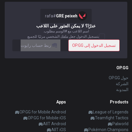
Soon
Beta
2XKO
Diablo 4
español
rafa
#
GRE peixeh
Soon
Time Takers
عذرًا؟ لا يمكن العثور على اللاعب
Nederlands
اسم اللاعب مع #الوسم مطلوب.
بتسجيل الدخول جعل ملفك الشخصي مرئيًا للجميع
Services
تسجيل الدخول إلى OP.GG
ربط حساب رايوت
dansk
New
Svenska
Esports
TalkG
Duo
Games
Desktop
OP.GG
New
حول OP.GG
Norsk
الشركة
Streamer
Gigs
Overlay
المدونة
русский язык
Apps
Products
Apps
magyar
OP.GG for Mobile Android
League of Legends
OP.GG for Mobile iOS
Teamfight Tactics
OP.GG for Mobile
AllT Android
Palworld
suomi
AllT iOS
Pokémon Champions