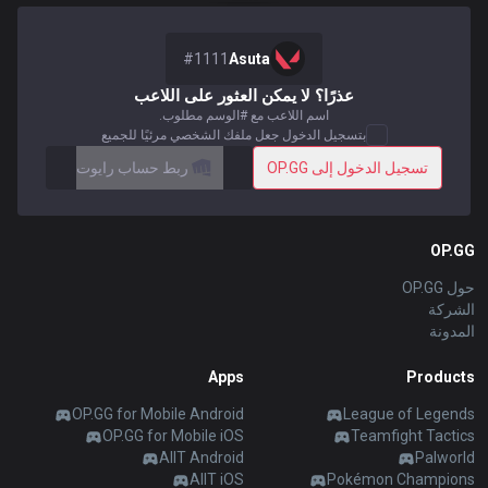
Soon
Beta
2XKO
Diablo 4
español
#
1111
Asuta
Soon
Time Takers
عذرًا؟ لا يمكن العثور على اللاعب
Nederlands
اسم اللاعب مع #الوسم مطلوب.
بتسجيل الدخول جعل ملفك الشخصي مرئيًا للجميع
Services
تسجيل الدخول إلى OP.GG
ربط حساب رايوت
dansk
New
Svenska
Esports
TalkG
Duo
Games
Desktop
OP.GG
New
حول OP.GG
Norsk
الشركة
Streamer
Gigs
Overlay
المدونة
русский язык
Apps
Products
Apps
magyar
OP.GG for Mobile Android
League of Legends
OP.GG for Mobile iOS
Teamfight Tactics
OP.GG for Mobile
AllT Android
Palworld
suomi
AllT iOS
Pokémon Champions