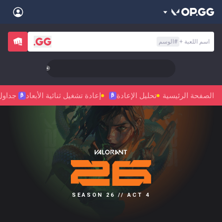
Back
اسم اللعبة
+
#
الوسم
Sign in
العربية
Stats
🎯 Level Up Your Aim to Radiant Status!
Teamfight Tactics
League of Legends
Language
English
Preferred
الصفحة الرئيسية
تحليل الإعادة
إعادة تشغيل ثنائية الأبعاد
جداول
Pokémon Champions
Palworld
β
β
العربية
한국어
PUBG
Valorant
日本語
Sign in
Beta
OVERWATCH2
ROBLOX
język polski
Beta
Beta
Marvel Rivals
Pokémon Pokopia
Beta
Beta
français
Slay The Spire 2
Arc Raiders
SEASON 26 // ACT 4
Beta
Beta
Fortnite
Counter Strike 2
Deutsch