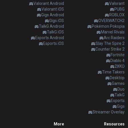
AllT
Valorant Android
Valorant
Valorant iOS
PUBG
Türkçe
Valorant
Gigs Android
ROBLOX
Gigs iOS
OVERWATCH2
TalkG Android
Pokémon Pokopia
Gigs
limba română
TalkG iOS
Marvel Rivals
Esports Android
Arc Raiders
TalkG
Esports iOS
Slay The Spire 2
português
Counter Strike 2
Fortnite
Esports
简体中文
Diablo 4
2XKO
Time Takers
繁體中文
Desktop
Games
Duo
српски језик
TalkG
Esports
Gigs
italiano
Streamer Overlay
More
Resources
ไทย