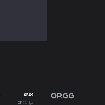
español
Nederlands
dansk
Svenska
Norsk
русский язык
magyar
s
OP.GG
OP.GG
حول OP.GG
s
suomi