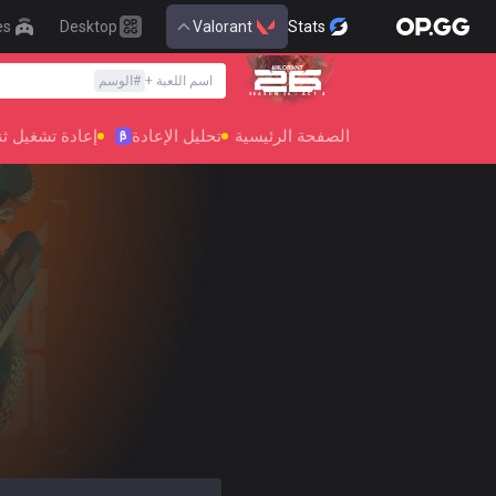
es
Desktop
Valorant
Stats
اسم اللعبة
+
#
الوسم
SEASON 26 : ACT 4
العربية
الصفحة الرئيسية
تحليل الإعادة
إعادة تشغيل ثنائ
β
English
Preferred
한국어
日本語
język polski
français
Deutsch