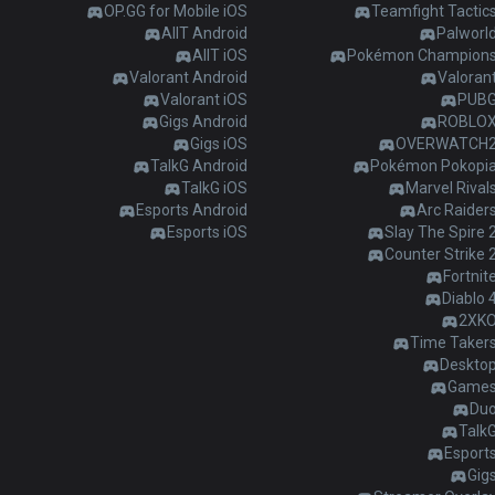
OP.GG for Mobile iOS
Teamfight Tactic
AllT Android
Palworl
AllT iOS
Pokémon Champion
Valorant Android
Valoran
Valorant iOS
PUB
Gigs Android
ROBLO
Gigs iOS
OVERWATCH
TalkG Android
Pokémon Pokopi
TalkG iOS
Marvel Rival
Esports Android
Arc Raider
Esports iOS
Slay The Spire 
Counter Strike 
Fortnit
Diablo 
2XK
Time Taker
Deskto
Game
Du
Talk
Esport
Gig