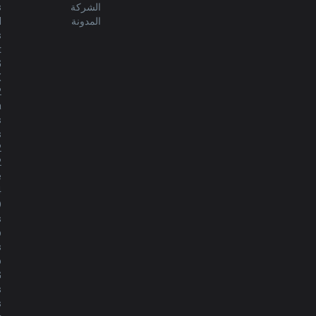
الشركة
s
المدونة
d
s
Türkçe
t
G
limba română
X
2
a
português
s
s
2
简体中文
2
e
4
繁體中文
O
s
p
српски језик
s
o
italiano
G
s
s
ไทย