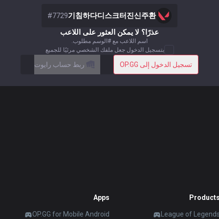
#
7729
기침하다디스크터진신주환
عذرًا؟ لا يمكن العثور على اللاعب
اسم اللاعب مع #الوسم مطلوب.
بتسجيل الدخول جعل ملفك الشخصي مرئيًا للجميع
تسجيل الدخول إلى OP.GG
ربط حساب رايوت
Apps
Product
OP.GG for Mobile Android
League of Legend