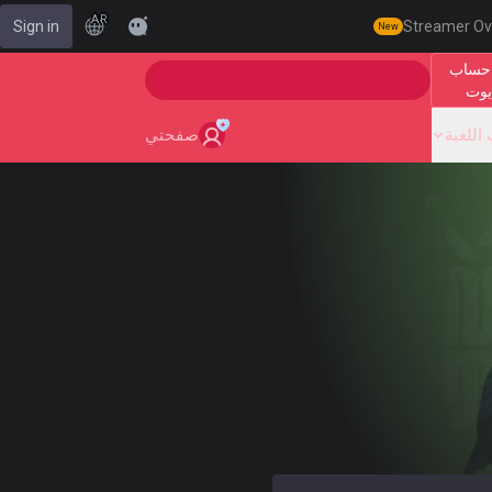
AR
Sign in
Streamer Ov
New
حساب
🎯 Level Up Your Aim to Radiant Status!
يوت
اللعبة
صفحتي