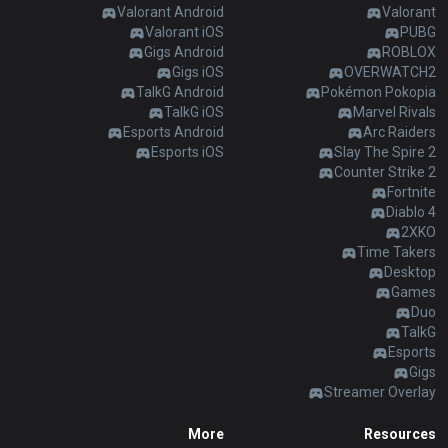
AllT
Valorant Android
Valorant
Valorant iOS
PUBG
Türkçe
Valorant
Gigs Android
ROBLOX
Gigs iOS
OVERWATCH2
TalkG Android
Pokémon Pokopia
Gigs
limba română
TalkG iOS
Marvel Rivals
Esports Android
Arc Raiders
TalkG
Esports iOS
Slay The Spire 2
português
Counter Strike 2
Fortnite
Esports
简体中文
Diablo 4
2XKO
Time Takers
繁體中文
Desktop
Games
Duo
српски језик
TalkG
Esports
Gigs
italiano
Streamer Overlay
More
Resources
ไทย