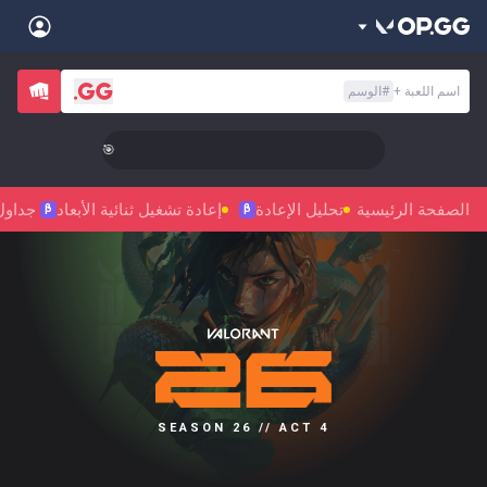
Back
اسم اللعبة
+
#
الوسم
Sign in
العربية
Stats
🎯 Level Up Your Aim to Radiant Status!
Teamfight Tactics
League of Legends
Language
English
Preferred
الصفحة الرئيسية
تحليل الإعادة
إعادة تشغيل ثنائية الأبعاد
جداول
Pokémon Champions
Palworld
β
β
العربية
한국어
PUBG
Valorant
日本語
Sign in
Beta
OVERWATCH2
ROBLOX
język polski
Beta
Beta
Marvel Rivals
Pokémon Pokopia
Beta
Beta
français
Slay The Spire 2
Arc Raiders
SEASON 26 // ACT 4
Beta
Beta
Fortnite
Counter Strike 2
Deutsch