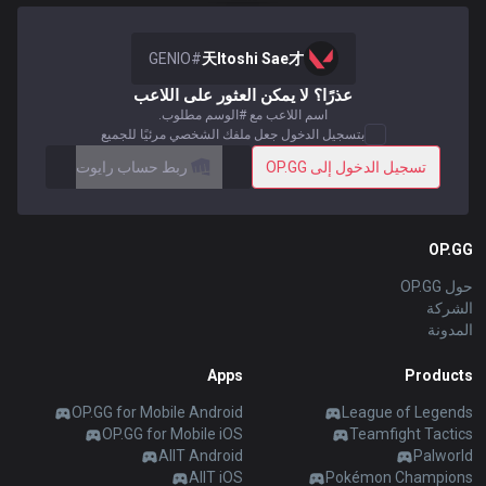
Soon
Beta
2XKO
Diablo 4
español
GENIO
#
天Itoshi Sae才
Soon
Time Takers
عذرًا؟ لا يمكن العثور على اللاعب
Nederlands
اسم اللاعب مع #الوسم مطلوب.
بتسجيل الدخول جعل ملفك الشخصي مرئيًا للجميع
Services
تسجيل الدخول إلى OP.GG
ربط حساب رايوت
dansk
New
Svenska
Esports
TalkG
Duo
Games
Desktop
OP.GG
New
حول OP.GG
Norsk
الشركة
Streamer
Gigs
Overlay
المدونة
русский язык
Apps
Products
Apps
magyar
OP.GG for Mobile Android
League of Legends
OP.GG for Mobile iOS
Teamfight Tactics
OP.GG for Mobile
AllT Android
Palworld
suomi
AllT iOS
Pokémon Champions