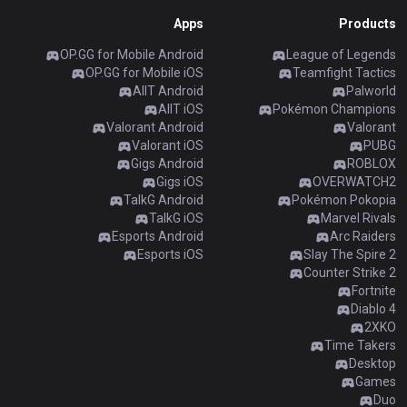
AllT
Apps
Products
Türkçe
Valorant
OP.GG for Mobile Android
League of Legends
OP.GG for Mobile iOS
Teamfight Tactics
Gigs
AllT Android
limba română
Palworld
AllT iOS
Pokémon Champions
Valorant Android
Valorant
TalkG
português
Valorant iOS
PUBG
Gigs Android
ROBLOX
Esports
Gigs iOS
OVERWATCH2
简体中文
TalkG Android
Pokémon Pokopia
TalkG iOS
Marvel Rivals
Esports Android
Arc Raiders
繁體中文
Esports iOS
Slay The Spire 2
Counter Strike 2
Fortnite
српски језик
Diablo 4
2XKO
Time Takers
italiano
Desktop
Games
ไทย
Duo