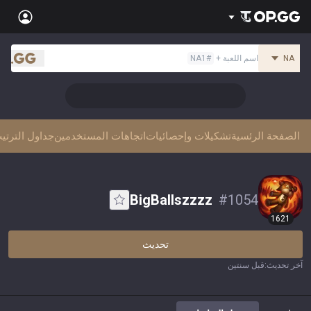
Back
NA
اسم اللعبة
+
#
NA1
Sign in
.gg
العربية
Stats
👑 Master Top-tier Comps from the Best!
Teamfight Tactics
League of Legends
Language
English
Preferred
Pokémon Champions
Palworld
الصفحة الرئسية
تشكيلات وإحصائيات
اتجاهات المستخدمين
جداول الترتي
العربية
한국어
PUBG
Valorant
日本語
Sign in
Beta
BigBallszzzz
#
1054
OVERWATCH2
ROBLOX
1621
język polski
Beta
Beta
Marvel Rivals
Pokémon Pokopia
تحديث
Beta
Beta
français
آخر تحديث
:
قبل سنتين
Slay The Spire 2
Arc Raiders
Beta
Beta
Fortnite
Counter Strike 2
Deutsch