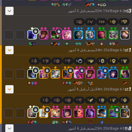
AllT
3
rd
2
-
6
Stage
s
19
m
32
مصنف
قبل 3 أشهر
Türkçe
Valorant
2
2
2
1
7
Gigs
limba română
TalkG
português
1
st
3
-
6
Stage
s
25
m
34
مصنف
قبل 4 أشهر
Esports
2
3
2
1
6
1
1
1
1
简体中文
繁體中文
1
st
1
-
6
Stage
s
20
m
34
دبل أب
قبل 4 أشهر
српски језик
2
2
2
1
1
1
1
7
italiano
8
ไทย
th
5
-
4
Stage
s
20
m
23
مصنف
قبل 4 أشهر