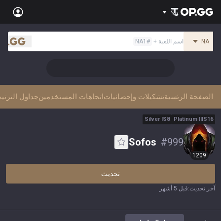
Back
NA
اسم اللعبة
+
#
NA1
Sign in
.gg
العربية
Stats
👑 Master Top-tier Comps from the Best!
Teamfight Tactics
League of Legends
Language
English
Preferred
Pokémon Champions
Palworld
الصفحة الرئسية
تشكيلات وإحصائيات
اتجاهات المستخدمين
جداول الترتي
العربية
한국어
PUBG
Valorant
Silver
I
S
8
Platinum
III
S
16
日本語
Sign in
Beta
Sofos
#
999
OVERWATCH2
ROBLOX
1209
język polski
Beta
Beta
Marvel Rivals
Pokémon Pokopia
تحديث
Beta
Beta
français
آخر تحديث
:
قبل 5 أشهر
Slay The Spire 2
Arc Raiders
Beta
Beta
Fortnite
Counter Strike 2
Deutsch