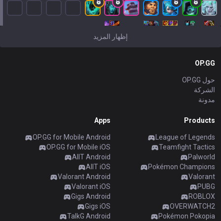
إظهار المزيد
OP.GG
حول OP.GG
الشركة
مدونة
Apps
Products
OP.GG for Mobile Android
League of Legends
OP.GG for Mobile iOS
Teamfight Tactics
AllT Android
Palworld
AllT iOS
Pokémon Champions
Valorant Android
Valorant
Valorant iOS
PUBG
Gigs Android
ROBLOX
Gigs iOS
OVERWATCH2
TalkG Android
Pokémon Pokopia