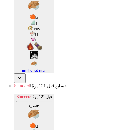
4
1
0:05
11
0
im the rat man
خسارة
قبل 121 يومًا
Standard
قبل 121 يومًا
Standard
خسارة
4