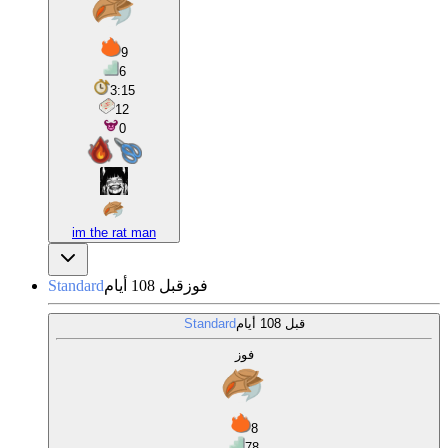
9
6
3:15
12
0
im the rat man
فوز
قبل 108 أيام
Standard
قبل 108 أيام
Standard
فوز
8
78