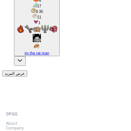
4
17
8:35
11
1
im the rat man
عرض المزيد
OP.GG
About
Company