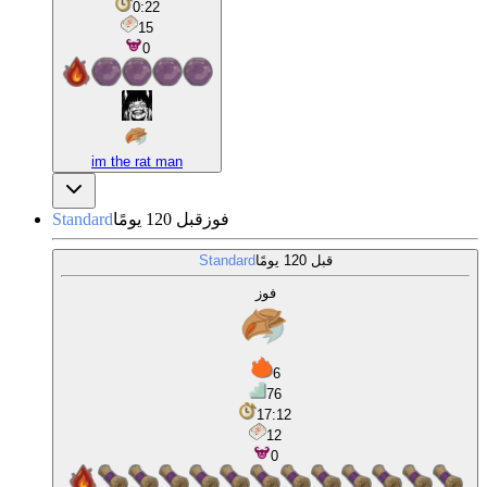
0:22
15
0
im the rat man
فوز
قبل 120 يومًا
Standard
قبل 120 يومًا
Standard
فوز
6
76
17:12
12
0