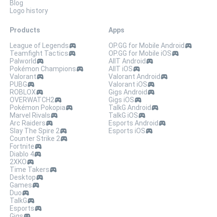
Blog
Logo history
Products
Apps
League of Legends
OP.GG for Mobile Android
Teamfight Tactics
OP.GG for Mobile iOS
Palworld
AllT Android
Pokémon Champions
AllT iOS
Valorant
Valorant Android
PUBG
Valorant iOS
ROBLOX
Gigs Android
OVERWATCH2
Gigs iOS
Pokémon Pokopia
TalkG Android
Marvel Rivals
TalkG iOS
Arc Raiders
Esports Android
Slay The Spire 2
Esports iOS
Counter Strike 2
Fortnite
Diablo 4
2XKO
Time Takers
Desktop
Games
Duo
TalkG
Esports
Gigs