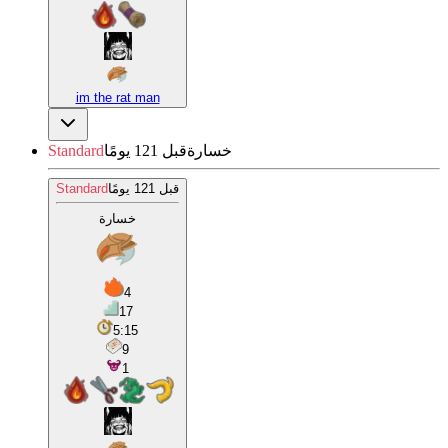
im the rat man
خسارة
قبل 121 يومًا
Standard
قبل 121 يومًا
Standard
خسارة
4
17
5:15
9
1