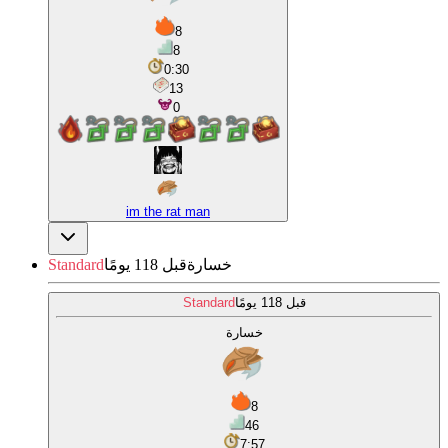
8
8
0:30
13
0
im the rat man
خسارة
قبل 118 يومًا
Standard
قبل 118 يومًا
Standard
خسارة
8
46
7:57