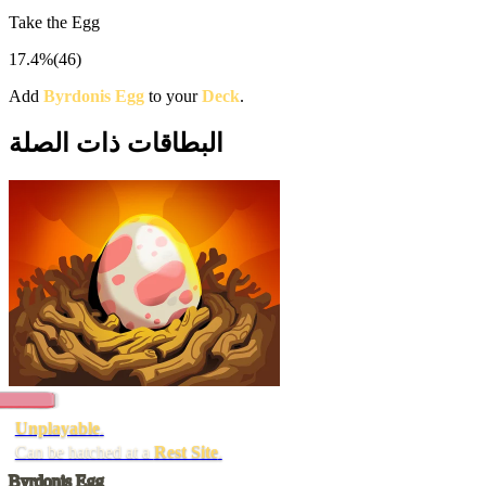
Take the Egg
17.4%
(
46
)
Add
Byrdonis Egg
to your
Deck
.
البطاقات ذات الصلة
Unplayable
.
Can be hatched at a
Rest Site
.
Byrdonis Egg