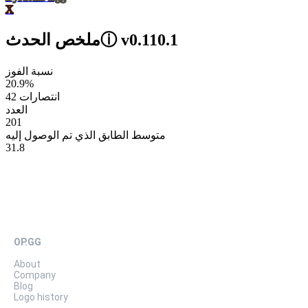
X
v0.110.1
ⓘ
ملخص الحدث
نسبة الفوز
20.9%
42 انتصارات
العدد
201
متوسط الطابق الذي تم الوصول إليه
31.8
OP.GG
About
Company
Blog
Logo history