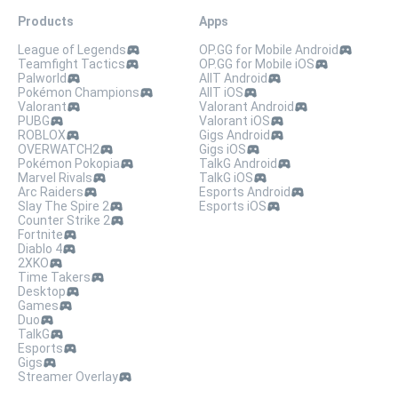
Products
Apps
League of Legends
OP.GG for Mobile Android
Teamfight Tactics
OP.GG for Mobile iOS
Palworld
AllT Android
Pokémon Champions
AllT iOS
Valorant
Valorant Android
PUBG
Valorant iOS
ROBLOX
Gigs Android
OVERWATCH2
Gigs iOS
Pokémon Pokopia
TalkG Android
Marvel Rivals
TalkG iOS
Arc Raiders
Esports Android
Slay The Spire 2
Esports iOS
Counter Strike 2
Fortnite
Diablo 4
2XKO
Time Takers
Desktop
Games
Duo
TalkG
Esports
Gigs
Streamer Overlay