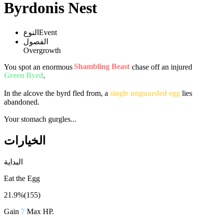
Byrdonis Nest
Event
النوع
الفصول
Overgrowth
Shambling Beast
You spot an enormous
chase off an injured
Green Byrd
.
In the alcove the byrd fled from, a
single unguarded egg
lies
abandoned.
Your stomach gurgles...
الخيارات
البداية
Eat the Egg
21.9%
(
155
)
Gain
7
Max HP.