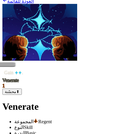
العودة للقائمة
Gain
.
Venerate
1
⬆
محسّنة
Venerate
Regent
المجموعة
Skill
النوع
Basic
الندرة