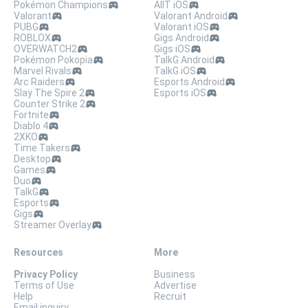
Pokémon Champions
AllT iOS
Valorant
Valorant Android
PUBG
Valorant iOS
ROBLOX
Gigs Android
OVERWATCH2
Gigs iOS
Pokémon Pokopia
TalkG Android
Marvel Rivals
TalkG iOS
Arc Raiders
Esports Android
Slay The Spire 2
Esports iOS
Counter Strike 2
Fortnite
Diablo 4
2XKO
Time Takers
Desktop
Games
Duo
TalkG
Esports
Gigs
Streamer Overlay
Resources
More
Privacy Policy
Business
Terms of Use
Advertise
Help
Recruit
Email inquiry