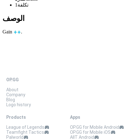
تكلفة
1
الوصف
Gain
.
OP.GG
About
Company
Blog
Logo history
Products
Apps
League of Legends
OP.GG for Mobile Android
Teamfight Tactics
OP.GG for Mobile iOS
Palworld
AllT Android