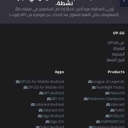
نشطة.
Soon
Beta
يُرجى المحاولة مرة أخرى لاحقًا إذا كان السامونرز في مباراة حاليًا.
2XKO
Diablo 4
español
(المعلومات داخل اللعبة للتعاون ضد الذكاء غير متوفرة من API رايوت.)
Soon
Time Takers
Nederlands
OP.GG
عن OP.GG
Services
dansk
الشركة
New
المدونة
تاريخ الشعار
Svenska
Esports
TalkG
Duo
Games
Desktop
New
Apps
Products
Norsk
OP.GG for Mobile Android
League of Legends
Streamer
Gigs
OP.GG for Mobile iOS
Teamfight Tactics
Overlay
AllT Android
Palworld
русский язык
AllT iOS
Pokémon Champions
Valorant Android
Valorant
Apps
Valorant iOS
magyar
PUBG
Gigs Android
ROBLOX
OP.GG for Mobile
Gigs iOS
OVERWATCH2
suomi
TalkG Android
Pokémon Pokopia