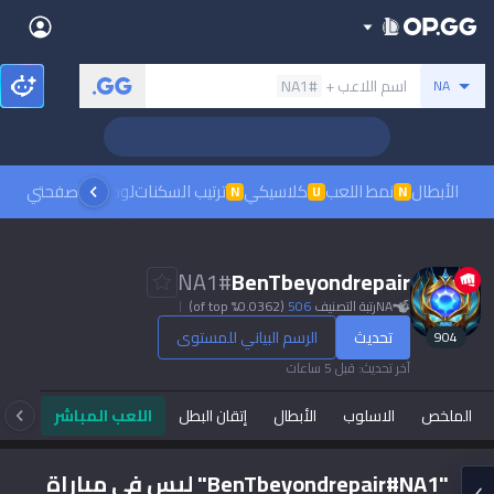
Back
بحث عن المستدعي
اسم اللاعب +
#NA1
NA
Sign in
العربية
Stats
Teamfight Tactics
League of Legends
Language
English
Preferred
الأبطال
نمط اللعب
كلاسيكي
ترتيب السكنات
لوحات الصدارة
صفحتي
مشاهدة
N
U
N
Pokémon Champions
Palworld
العربية
한국어
PUBG
Valorant
NA1
#
BenTbeyondrepair
日本語
NA
رتبة التصنيف
506
(0.0362% of top)
Dark mode
Beta
OVERWATCH2
ROBLOX
تحديث
الرسم البياني للمستوى
904
język polski
Beta
Beta
آخر تحديث
:
قبل 5 ساعات
Marvel Rivals
Pokémon Pokopia
Sign in
الملخص
الاسلوب
الأبطال
إتقان البطل
اللعب المباشر
تا
Beta
Beta
français
Slay The Spire 2
Arc Raiders
Beta
Beta
"BenTbeyondrepair#NA1" ليس في مباراة
Fortnite
Counter Strike 2
Deutsch