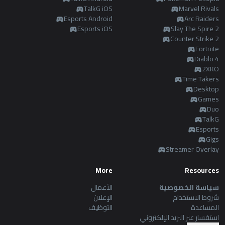
AllT
TalkG iOS
Marvel Rivals
Esports Android
Arc Raiders
Türkçe
Valorant
Esports iOS
Slay The Spire 2
Counter Strike 2
Fortnite
Gigs
limba română
Diablo 4
2XKO
TalkG
Time Takers
português
Desktop
Games
Esports
简体中文
Duo
TalkG
Esports
繁體中文
Gigs
Streamer Overlay
српски језик
More
Resources
سياسة الخصوصية
الأعمال
italiano
شروط الاستخدام
الإعلان
المساعدة
التوظيف
استفسار عبر البريد الإلكتروني
ไทย