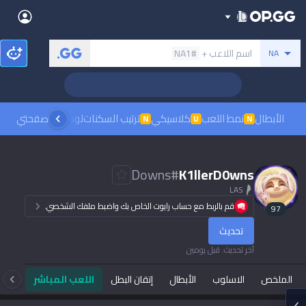
Back
بحث عن المستدعي
اسم اللاعب +
#NA1
NA
Sign in
العربية
Stats
! Challenger Coaching
Teamfight Tactics
League of Legends
Language
English
Preferred
الأبطال
نمط اللعب
كلاسيكي
ترتيب السكنات
لوحات الصدارة
صفحتي
مشاهدة
N
U
N
Pokémon Champions
Palworld
العربية
한국어
PUBG
Valorant
Downs
#
K1llerD0wns
日本語
LAS
Dark mode
Beta
OVERWATCH2
ROBLOX
قم بالربط مع حساب رايوت الخاص بك واضبط ملفك الشخصي.
97
język polski
Beta
Beta
تحديث
Marvel Rivals
Pokémon Pokopia
Sign in
آخر تحديث
:
قبل يومين
Beta
Beta
français
Slay The Spire 2
Arc Raiders
الملخص
الاسلوب
الأبطال
إتقان البطل
اللعب المباشر
تا
Beta
Beta
Fortnite
Counter Strike 2
Deutsch