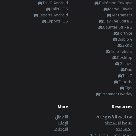
AllT
TalkG Android
Pokémon Pokopia
TalkG iOS
Marvel Rivals
Esports Android
Arc Raiders
Türkçe
Valorant
Esports iOS
Slay The Spire 2
Counter Strike 2
Gigs
limba română
Fortnite
Diablo 4
2XKO
TalkG
português
Time Takers
Desktop
Esports
Games
简体中文
Duo
TalkG
Esports
繁體中文
Gigs
Streamer Overlay
српски језик
More
Resources
italiano
سياسة الخصوصية
الأعمال
شروط الاستخدام
الإعلان
المساعدة
التوظيف
ไทย
استفسار عبر البريد الإلكتروني