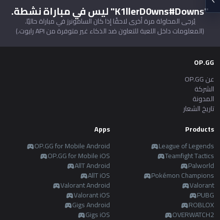
"K1llerD0wns#Downs" ليس في مباراة نشطة.
Soon
Beta
2XKO
Diablo 4
يُرجى المحاولة مرة أخرى لاحقًا إذا كان السامونرز في مباراة حاليًا.
español
(المعلومات داخل اللعبة للتعاون ضد الذكاء غير متوفرة من API رايوت.)
Soon
Time Takers
Nederlands
OP.GG
Services
عن OP.GG
dansk
New
الشركة
المدونة
Svenska
تاريخ الشعار
Esports
TalkG
Duo
Games
Desktop
New
Apps
Products
Norsk
Streamer
Gigs
OP.GG for Mobile Android
League of Legends
Overlay
OP.GG for Mobile iOS
Teamfight Tactics
русский язык
AllT Android
Palworld
AllT iOS
Pokémon Champions
Apps
Valorant Android
Valorant
magyar
Valorant iOS
PUBG
OP.GG for Mobile
Gigs Android
ROBLOX
Gigs iOS
OVERWATCH2
suomi