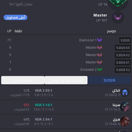
معدل الفوز
47
%
LP
16
Tiếng Việt
master
أعلى مستوى
LP
107
موسم
طبقة
LP
77
diamond 1
S2025
6
master
S2024 S3
5
master
S2024 S2
1
master
S2024 S1
0
emerald 2
S2023 S2
S2026
مصنف فردي/زوجي
مصنف مرن
الكل
2.55:1 KDA
%
52
)
5.7
(
166
CS
5.4 / 5.9 / 9.8
1,179
المباريات
سينا
3.16:1 KDA
%
65
)
4.2
(
117
CS
4.5 / 5.7 / 13.6
62
المباريات
ميل
2.54:1 KDA
%
48
)
6.4
(
194
CS
9.1 / 6.2 / 6.5
60
المباريات