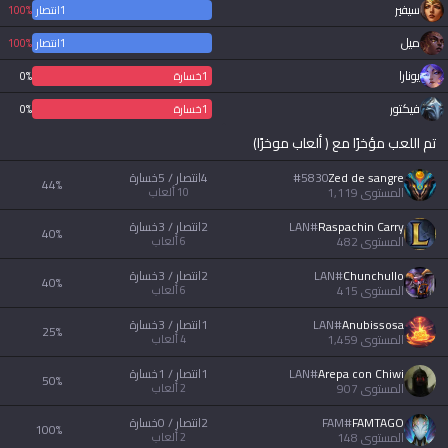
سيفير
1
انتصار
0
100%
خسار
ميل
1
انتصار
0
100%
خسار
يونارا
0
انتصار
1
خسارة
0%
فيكتور
0
انتصار
1
خسارة
0%
تم اللعب مؤخرًا مع ( ألعاب موخرًا)
Zed de sangre
5830
#
4انتصار / 5خسارة
44
%
المستوى
1,119
10
ألعاب
Raspachin Carry
#
LAN
2انتصار / 3خسارة
40
%
المستوى
482
6
ألعاب
Chunchullo
#
LAN
2انتصار / 3خسارة
40
%
المستوى
415
6
ألعاب
Anubissosa
#
LAN
1انتصار / 3خسارة
25
%
المستوى
1,459
4
ألعاب
Arepa con Chiwi
#
LAN
1انتصار / 1خسارة
50
%
المستوى
907
2
ألعاب
FAMTAGO
#
FAM
2انتصار / 0خسارة
100
%
المستوى
148
2
ألعاب