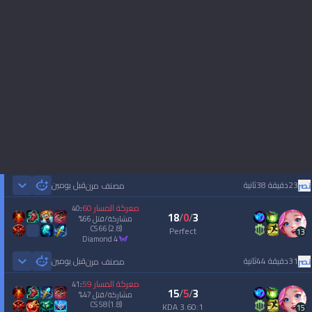
23دقيقة 38ثانية
قبل يومين
نصر
مصنف مرن
 Games
معركة المسار
60
40
:
18
/
0
/
3
مشاركة/قتل
66
%
CS
66
(2.8)
Perfect
13
diamond 4
31دقيقة 44ثانية
قبل يومين
نصر
مصنف مرن
 Games
معركة المسار
59
41
:
15
/
5
/
3
مشاركة/قتل
47
%
CS
58
(1.8)
3.60:1 KDA
15