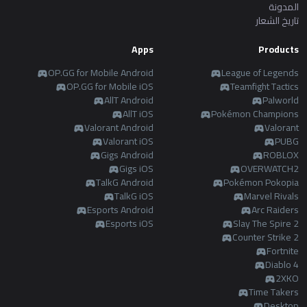
المدونة
تاريخ الشعار
Apps
Products
OP.GG for Mobile Android
League of Legends
OP.GG for Mobile iOS
Teamfight Tactics
AllT Android
Palworld
AllT iOS
Pokémon Champions
Valorant Android
Valorant
Valorant iOS
PUBG
Gigs Android
ROBLOX
Gigs iOS
OVERWATCH2
TalkG Android
Pokémon Pokopia
TalkG iOS
Marvel Rivals
Esports Android
Arc Raiders
Esports iOS
Slay The Spire 2
Counter Strike 2
Fortnite
Diablo 4
2XKO
Time Takers
Desktop