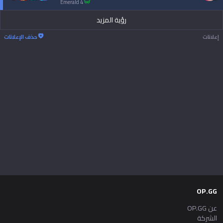
emerald 4
رؤية المزيد
إعلانات
حذف الإعلانات
OP.GG
عن OP.GG
الشركة