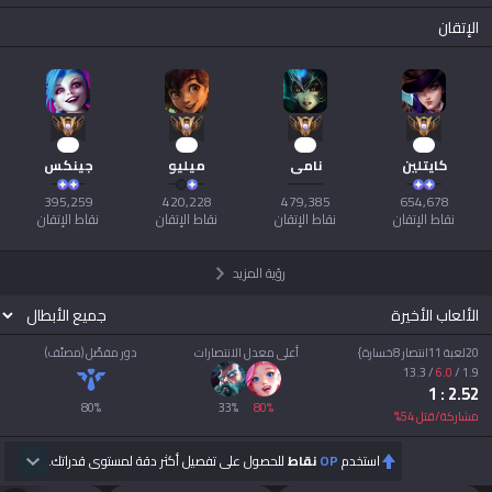
الإتقان
39
39
41
62
كايتلين
نامي
ميليو
جينكس
نقاط الإتقان
نقاط الإتقان
نقاط الإتقان
نقاط الإتقان
رؤية المزيد
الألعاب الأخيرة
20لعبة 11انتصار 8خسارة}
أعلى معدل الانتصارات
دور مفضّل (مصنّف)
13.3
/
6.0
/
1.9
: 1
2.52
80
%
33
%
80
%
مشاركة/قتل
54
%
استخدم
OP
نقاط
للحصول على تفصيل أكثر دقة لمستوى قدراتك.