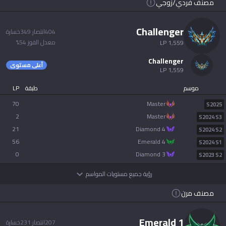
مصنف فردي/زوجي
AllT
Türkçe
Valorant
challenger
404
انتصار
349
خسارة
معدل الفوز
54
%
LP
1,559
Gigs
limba română
challenger
أعلى مستوى
LP
1,559
TalkG
português
موسم
طبقة
LP
Esports
70
master
S2025
简体中文
2
master
S2024 S3
21
diamond 4
S2024 S2
繁體中文
56
emerald 4
S2024 S1
0
diamond 3
S2023 S2
српски језик
رؤية جميع مستويات المواسم
مصنف مرن
italiano
emerald 1
ไทย
207
انتصار
231
خسارة