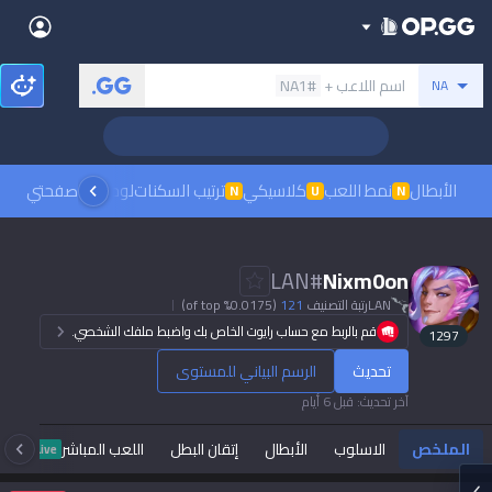
Back
بحث عن المستدعي
اسم اللاعب +
#NA1
NA
Sign in
العربية
Stats
🏆 Rank Up in 3 Days! Challenger Coaching
Teamfight Tactics
League of Legends
Language
English
Preferred
الأبطال
نمط اللعب
كلاسيكي
ترتيب السكنات
لوحات الصدارة
صفحتي
مشاهدة
N
U
N
Pokémon Champions
Palworld
العربية
한국어
PUBG
Valorant
LAN
#
Nixm0on
日本語
LAN
رتبة التصنيف
121
(0.0175% of top)
Dark mode
Beta
OVERWATCH2
ROBLOX
قم بالربط مع حساب رايوت الخاص بك واضبط ملفك الشخصي.
1297
język polski
Beta
Beta
تحديث
الرسم البياني للمستوى
Marvel Rivals
Pokémon Pokopia
Sign in
آخر تحديث
:
قبل 6 أيام
Beta
Beta
français
Slay The Spire 2
Arc Raiders
الملخص
الاسلوب
الأبطال
إتقان البطل
اللعب المباشر
Live
Beta
Beta
Fortnite
Counter Strike 2
Deutsch