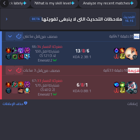
m luck lately?
What is my skill level?
Analyze my recent matches.
التحديث
ملاحظات التحديث التي لا ينبغي تفويتها
BETA
16.15
35دقيقة 47ثانية
قبل ساعتين
نصر
مصنف مرن
 Games
معركة المسار
34
66
:
13
/
8
/
6
مشاركة/قتل
50
%
CS
121
(3.4)
2.38:1 KDA
17
emerald 2
18دقيقة 33ثانية
قبل 3 ساعات
هزيمة
مصنف مرن
 Games
معركة المسار
33
67
:
6
/
8
/
1
مشاركة/قتل
70
%
CS
40
(2.2)
0.88:1 KDA
10
emerald 1
إعلانات
حذف الإعلانات