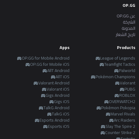
OP.GG
عن OP.GG
الشركة
المدونة
تاريخ الشعار
Apps
Products
OP.GG for Mobile Android
League of Legends
OP.GG for Mobile iOS
Teamfight Tactics
AllT Android
Palworld
AllT iOS
Pokémon Champions
Valorant Android
Valorant
Valorant iOS
PUBG
Gigs Android
ROBLOX
Gigs iOS
OVERWATCH2
TalkG Android
Pokémon Pokopia
TalkG iOS
Marvel Rivals
Esports Android
Arc Raiders
Esports iOS
Slay The Spire 2
Counter Strike 2
Fortnite