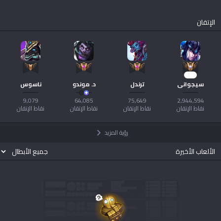
AllT
الإتقان
Türkçe
Valorant
Gigs
limba română
TalkG
266
português
سيجواني
ترندل
د. موندو
ناسوس
Esports
简体中文
نقاط الإتقان
نقاط الإتقان
نقاط الإتقان
نقاط الإتقان
رؤية المزيد
繁體中文
الألعاب الأخيرة
српски језик
italiano
ไทย