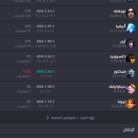
)
7.3
(
202
CS
8.3 / 6.3 / 5.8
430
المباريات
AllT
لوبلانك
2.34:1 KDA
%
51
Türkçe
)
7.2
(
200
CS
Valorant
9.1 / 6.2 / 5.5
328
المباريات
أنيفيا
2.07:1 KDA
%
55
Gigs
)
7.6
(
211
CS
6 / 6.4 / 7.3
76
المباريات
limba română
آري
1.80:1 KDA
%
37
TalkG
)
8
(
236
CS
5.8 / 6.5 / 5.8
19
المباريات
português
كاسيوبيا
0.62:1 KDA
%
0
Esports
)
8.5
(
192
CS
2.5 / 6.5 / 1.5
2
المباريات
简体中文
فيكتور
3.50:1 KDA
%
100
)
9
(
171
CS
6 / 2 / 1
1
المباريات
繁體中文
بليتزكرانك
1.00:1 KDA
%
0
)
0.6
(
5
CS
0 / 2 / 2
1
المباريات
српски језик
ليونا
1.15:1 KDA
%
0
)
0.5
(
23
CS
2 / 13 / 13
1
المباريات
رؤية المزيد
+
المواسم الماضية
italiano
الإتقان
ไทย