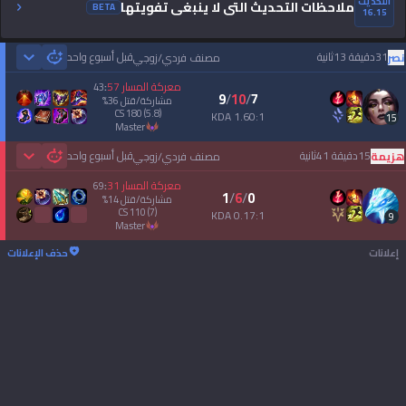
التحديث
ملاحظات التحديث التي لا ينبغي تفويتها
BETA
16.15
31دقيقة 13ثانية
قبل أسبوع واحد
نصر
مصنف فردي/زوجي
 Games
معركة المسار
57
43
:
9
/
10
/
7
مشاركة/قتل
36
%
CS
180
(5.8)
1.60:1 KDA
15
master
15دقيقة 41ثانية
قبل أسبوع واحد
هزيمة
مصنف فردي/زوجي
 Games
معركة المسار
31
69
:
1
/
6
/
0
مشاركة/قتل
14
%
CS
110
(7)
0.17:1 KDA
9
master
إعلانات
حذف الإعلانات