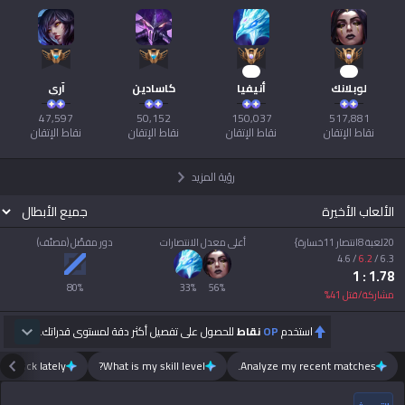
Tiếng Việt
16
50
لوبلانك
أنيفيا
كاسادين
آري
نقاط الإتقان
نقاط الإتقان
نقاط الإتقان
نقاط الإتقان
رؤية المزيد
الألعاب الأخيرة
20لعبة 8انتصار 11خسارة}
أعلى معدل الانتصارات
دور مفضّل (مصنّف)
4.6
/
6.2
/
6.3
: 1
1.78
80
%
33
%
56
%
مشاركة/قتل
41
%
استخدم
OP
نقاط
للحصول على تفصيل أكثر دقة لمستوى قدراتك.
m luck lately?
What is my skill level?
Analyze my recent matches.