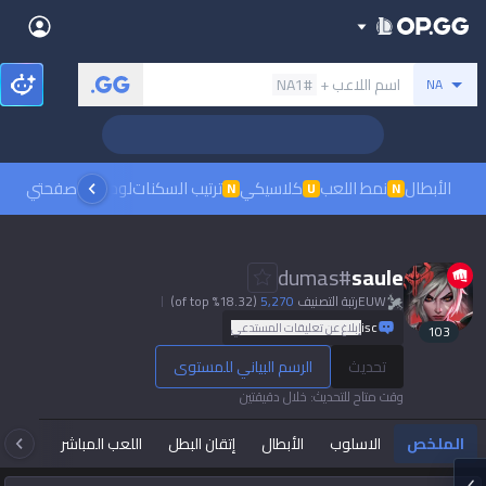
Back
بحث عن المستدعي
اسم اللاعب +
#NA1
NA
Sign in
العربية
Stats
🏆 Rank Up in 3 Days! Challenger Coaching
Teamfight Tactics
League of Legends
Language
English
Preferred
الأبطال
نمط اللعب
كلاسيكي
ترتيب السكنات
لوحات الصدارة
صفحتي
مشاهدة
N
U
N
Pokémon Champions
Palworld
العربية
한국어
PUBG
Valorant
dumas
#
saule
日本語
EUW
رتبة التصنيف
5,270
(18.32% of top)
Dark mode
Beta
OVERWATCH2
ROBLOX
isc
إبلاغ عن تعليقات المستدعي
103
język polski
Beta
Beta
تحديث
الرسم البياني للمستوى
Marvel Rivals
Pokémon Pokopia
Sign in
وقت متاح للتحديث
:
خلال دقيقتين
Beta
Beta
français
Slay The Spire 2
Arc Raiders
الملخص
الاسلوب
الأبطال
إتقان البطل
اللعب المباشر
تاك
Beta
Beta
Fortnite
Counter Strike 2
Deutsch