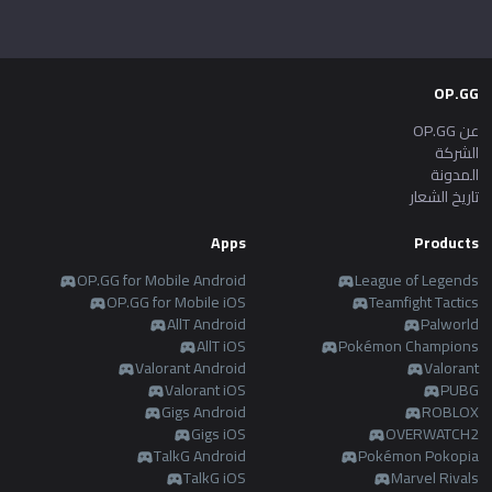
OP.GG
عن OP.GG
الشركة
المدونة
تاريخ الشعار
Apps
Products
OP.GG for Mobile Android
League of Legends
OP.GG for Mobile iOS
Teamfight Tactics
AllT Android
Palworld
AllT iOS
Pokémon Champions
Valorant Android
Valorant
Valorant iOS
PUBG
Gigs Android
ROBLOX
Gigs iOS
OVERWATCH2
TalkG Android
Pokémon Pokopia
TalkG iOS
Marvel Rivals