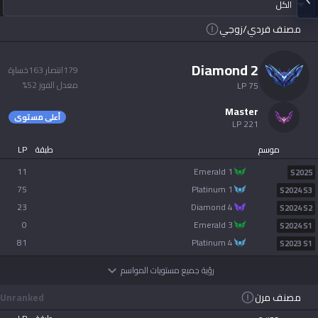
الكل
Soon
Beta
2XKO
Diablo 4
مصنف فردي/زوجي
español
Soon
Time Takers
diamond 2
179
انتصار
163
خسارة
Nederlands
معدل الفوز
52
%
LP
75
Services
master
dansk
أعلى مستوى
LP
221
New
موسم
طبقة
LP
Svenska
Esports
TalkG
Duo
Games
Desktop
11
emerald 1
New
S2025
75
platinum 1
S2024 S3
Norsk
23
diamond 4
Streamer
Gigs
S2024 S2
Overlay
0
emerald 3
S2024 S1
русский язык
81
platinum 4
S2023 S1
Apps
رؤية جميع مستويات المواسم
magyar
OP.GG for Mobile
مصنف مرن
Unranked
suomi