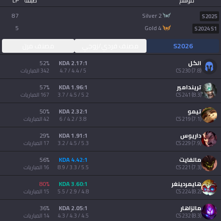
موسم
طبقة
LP
AllT
87
silver 2
S2025
Türkçe
Valorant
5
gold 4
S2024 S1
S2026
مصنف فردي/زوجي
مصنف مرن
Gigs
limba română
الكل
2.17:1 KDA
%
52
)
7.8
(
230
CS
5 / 4.4 / 4.7
342
المباريات
TalkG
português
تريندامير
1.96:1 KDA
%
57
)
8.3
(
241
CS
5.2 / 4.5 / 3.7
167
المباريات
Esports
简体中文
تيمو
2.32:1 KDA
%
50
)
7.1
(
219
CS
3.8 / 4.2 / 6
42
المباريات
繁體中文
داريوس
1.91:1 KDA
%
29
)
7.9
(
229
CS
5.3 / 4.5 / 3.2
17
المباريات
مالفايت
4.42:1 KDA
%
56
српски језик
)
7.3
(
221
CS
5.5 / 3.3 / 8.9
16
المباريات
هايمردينغر
3.60:1 KDA
%
80
italiano
)
8.2
(
224
CS
4.8 / 2.9 / 5.5
15
المباريات
مالزاهار
2.05:1 KDA
%
36
)
8.3
(
232
CS
4.5 / 4.3 / 4.3
14
المباريات
ไทย