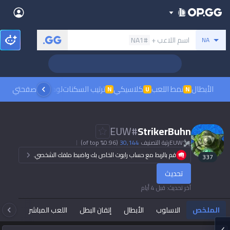
Back
بحث عن المستدعي
اسم اللاعب +
#NA1
NA
Sign in
العربية
Stats
hing
Teamfight Tactics
League of Legends
Language
English
Preferred
الأبطال
نمط اللعب
كلاسيكي
ترتيب السكنات
لوحات الصدارة
صفحتي
مشاهدة
N
U
N
Pokémon Champions
Palworld
العربية
한국어
PUBG
Valorant
EUW
#
StrikerBuhn
日本語
EUW
رتبة التصنيف
30,144
(0.96% of top)
Dark mode
Beta
OVERWATCH2
ROBLOX
قم بالربط مع حساب رايوت الخاص بك واضبط ملفك الشخصي.
337
język polski
Beta
Beta
تحديث
Marvel Rivals
Pokémon Pokopia
Sign in
آخر تحديث
:
قبل 4 أيام
Beta
Beta
français
Slay The Spire 2
Arc Raiders
الملخص
الاسلوب
الأبطال
إتقان البطل
اللعب المباشر
تاك
Beta
Beta
Fortnite
Counter Strike 2
Deutsch