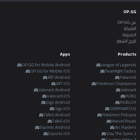
OP.GG
عن OP.GG
الشركة
المدونة
تاريخ الشعار
Apps
Products
OP.GG for Mobile Android
League of Legends
OP.GG for Mobile iOS
Teamfight Tactics
AllT Android
Palworld
AllT iOS
Pokémon Champions
Valorant Android
Valorant
Valorant iOS
PUBG
Gigs Android
ROBLOX
Gigs iOS
OVERWATCH2
TalkG Android
Pokémon Pokopia
TalkG iOS
Marvel Rivals
Esports Android
Arc Raiders
Esports iOS
Slay The Spire 2
Counter Strike 2