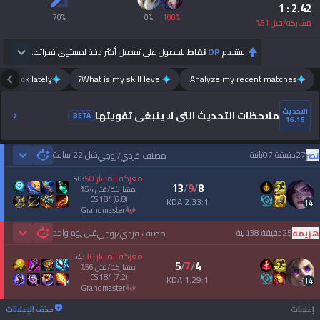
: 1
2.42
70
%
0
%
100
%
مشاركة/قتل
51
%
استخدم
OP
نقاط
للحصول على تفصيل أكثر دقة لمستوى قدراتك.
m luck lately?
What is my skill level?
Analyze my recent matches.
التحديث
ملاحظات التحديث التي لا ينبغي تفويتها
BETA
16.15
27دقيقة 07ثانية
قبل 22 ساعة
نصر
مصنف فردي/زوجي
 Games
معركة المسار
50
50
:
13
/
9
/
8
مشاركة/قتل
54
%
CS
184
(6.8)
2.33:1 KDA
14
grandmaster
25دقيقة 38ثانية
قبل يوم واحد
هزيمة
مصنف فردي/زوجي
 Games
معركة المسار
36
64
:
5
/
7
/
4
مشاركة/قتل
56
%
CS
184
(7.2)
1.29:1 KDA
14
grandmaster
إعلانات
حذف الإعلانات