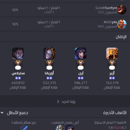
Sunfyre
#
Gold
1انتصار / 1خسارة
50
%
المستوى
253
2
ألعاب
pt4
000
#
1انتصار / 1خسارة
50
%
المستوى
999
2
ألعاب
الإتقان
45
50
54
70
أزير
آري
أوريانا
سايلاس
نقاط الإتقان
نقاط الإتقان
نقاط الإتقان
نقاط الإتقان
رؤية المزيد
الألعاب الأخيرة
20لعبة 11انتصار 9خسارة}
أعلى معدل الانتصارات
دور مفضّل (مصنّف)
7.8
/
6.0
/
6.7