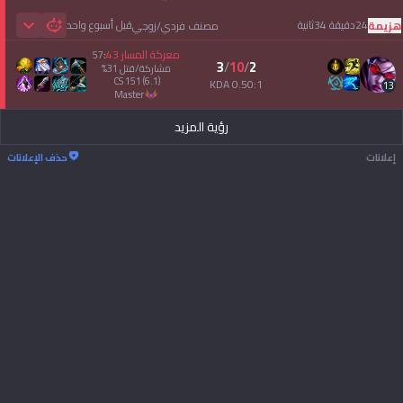
24دقيقة 34ثانية
قبل أسبوع واحد
هزيمة
مصنف فردي/زوجي
 Games
معركة المسار
43
57
:
3
/
10
/
2
مشاركة/قتل
31
%
CS
151
(6.1)
0.50:1 KDA
13
master
رؤية المزيد
إعلانات
حذف الإعلانات