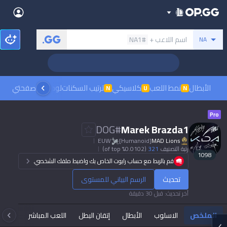
Back
بحث عن المستدعي
اسم اللاعب +
#NA1
NA
Sign in
العربية
Stats
🏆 Rank Up in 3 Days! Challenger Coaching
Teamfight Tactics
League of Legends
Language
English
Preferred
الأبطال
نمط اللعب
كلاسيكي
ترتيب السكنات
لوحات الصدارة
صفحتي
مشاهدة
N
U
N
Pokémon Champions
Palworld
العربية
한국어
Pro
PUBG
Valorant
DOG
#
Marek Brazda1
日本語
EUW
[Humanoid]
MAD Lions
Dark mode
Beta
OVERWATCH2
ROBLOX
رتبة التصنيف
321
(0.0102% of top)
1098
قم بالربط مع حساب رايوت الخاص بك واضبط ملفك الشخصي.
język polski
Beta
Beta
Marvel Rivals
Pokémon Pokopia
تحديث
الرسم البياني للمستوى
Sign in
Beta
Beta
آخر تحديث
:
قبل 30 دقيقة
français
Slay The Spire 2
Arc Raiders
الملخص
الاسلوب
الأبطال
إتقان البطل
اللعب المباشر
تاك
Beta
Beta
Fortnite
Counter Strike 2
Deutsch