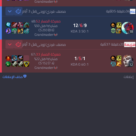
grandmaster
34دقيقة 05ثانية
قبل 3 أيام
نصر
مصنف فردي/زوجي
 Games
معركة المسار
52
48
:
12
/
6
/
9
مشاركة/قتل
50
%
CS
293
(8.6)
3.50:1 KDA
18
grandmaster
20دقيقة 37ثانية
قبل 3 أيام
هزيمة
مصنف فردي/زوجي
 Games
معركة المسار
33
67
:
1
/
5
/
1
مشاركة/قتل
22
%
CS
152
(7.4)
0.40:1 KDA
12
grandmaster
إعلانات
حذف الإعلانات