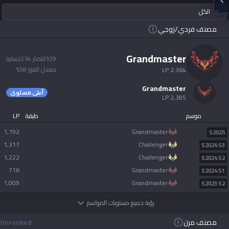
الكل
Soon
Beta
2XKO
Diablo 4
español
مصنف فردي/زوجي
Soon
Time Takers
Nederlands
grandmaster
329
انتصار
234
خسارة
معدل الفوز
58
%
LP
2,364
Services
dansk
grandmaster
New
أعلى مستوى
LP
2,385
Svenska
Esports
TalkG
Duo
Games
Desktop
موسم
طبقة
LP
New
1,192
grandmaster
S2025
Norsk
1,317
challenger
S2024 S3
Streamer
Gigs
Overlay
1,222
challenger
S2024 S2
русский язык
716
grandmaster
S2024 S1
1,009
grandmaster
S2023 S2
Apps
magyar
رؤية جميع مستويات المواسم
OP.GG for Mobile
مصنف مرن
Unranked
suomi