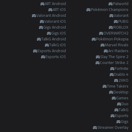
AllT Android
Palworld
AllT iOS
Pokémon Champions
Valorant Android
Valorant
Valorant iOS
PUBG
Gigs Android
ROBLOX
Gigs iOS
OVERWATCH2
TalkG Android
Pokémon Pokopia
TalkG iOS
Marvel Rivals
Esports Android
Arc Raiders
Esports iOS
Slay The Spire 2
Counter Strike 2
Fortnite
Diablo 4
2XKO
Time Takers
Desktop
Games
Duo
TalkG
Esports
Gigs
Streamer Overlay