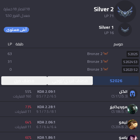
AllT
silver 2
18
انتصار
18
خسارة
Türkçe
معدل الفوز
50
%
LP
71
Valorant
silver 1
أعلى مستوى
Gigs
limba română
LP
16
موسم
طبقة
LP
TalkG
português
63
bronze 2
S2025
31
bronze 3
Esports
S2024 S3
简体中文
0
bronze 3
S2023 S2
S2026
مصنف فردي/زوجي
مصنف مرن
繁體中文
الكل
2.09:1 KDA
%
55
)
5.3
(
172
CS
6.5 / 7.2 / 8.5
160
المباريات
српски језик
مورديكايزر
2.28:1 KDA
%
73
)
5.1
(
186
CS
8.1 / 7.5 / 9.1
11
المباريات
italiano
تيمو
2.06:1 KDA
%
64
)
6.2
(
206
CS
6.4 / 6.4 / 6.7
11
المباريات
ไทย
ياسو
1.86:1 KDA
%
60