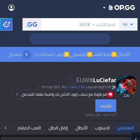
Back
بحث عن المستدعي
اسم اللاعب +
#NA1
NA
Sign in
العربية
Stats
Teamfight Tactics
League of Legends
Language
English
Preferred
الأبطال
نمط اللعب
كلاسيكي
ترتيب السكنات
لوحات الصدارة
صفحتي
مشاهدة
N
U
N
Pokémon Champions
Palworld
العربية
한국어
PUBG
Valorant
EUW
#
LuCiefar
日本語
EUW
رتبة التصنيف
1,644,334
(52.34% of top)
Dark mode
Beta
OVERWATCH2
ROBLOX
قم بالربط مع حساب رايوت الخاص بك واضبط ملفك الشخصي.
220
język polski
Beta
Beta
تحديث
Marvel Rivals
Pokémon Pokopia
Sign in
آخر تحديث
:
قبل يومين
Beta
Beta
français
Slay The Spire 2
Arc Raiders
الملخص
الاسلوب
الأبطال
إتقان البطل
اللعب المباشر
تاك
Beta
Beta
Fortnite
Counter Strike 2
Deutsch